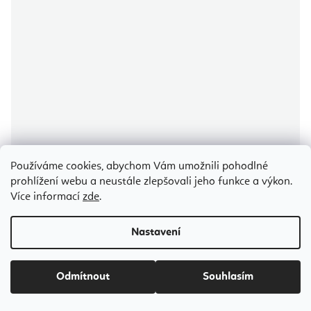
Používáme cookies, abychom Vám umožnili pohodlné
prohlížení webu a neustále zlepšovali jeho funkce a výkon.
Více informací
zde
.
Nastavení
Phoenix sada hliníkových terapeutických ladiček Angel 3 ks
Odmítnout
Souhlasím
Odesíláme do 5-7 dnů