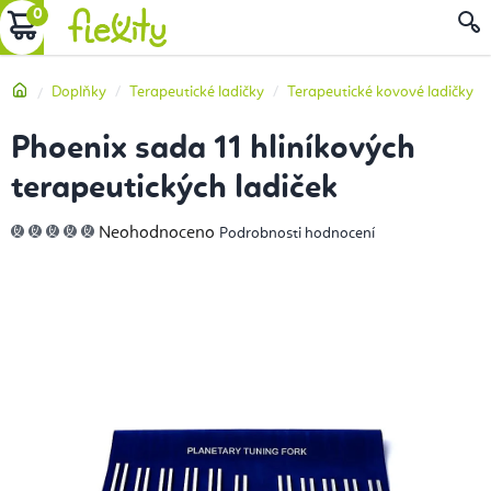
Přejít
NÁKUPNÍ
na
obsah
KOŠÍK
Domů
Doplňky
Terapeutické ladičky
Terapeutické kovové ladičky
Phoenix sada 11 hliníkových
terapeutických ladiček
Průměrné
Neohodnoceno
Podrobnosti hodnocení
hodnocení
produktu
je
0,0
z
5
hvězdiček.