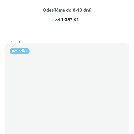
Odesíláme do 8-10 dnů
1 087 Kč
od
1
2
Bestseller