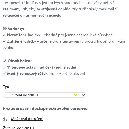
Terapeutické ladičky v jednotlivých soupravách jsou vždy pečlivě
sestaveny tak, aby se vzájemně doplňovaly a přinášely
maximální
relaxační a harmonizační účinek
.
🟢
Varianty:
✔
Nezatížené ladičky
– vhodné pro jemné energetické působení.
✔
Zatížené ladičky
– určené pro intenzivnější vibraci a hlubší pronikání
zvuku.
🎵
Obsah balení:
✅
11 terapeutických ladiček
(v jedné sadě)
✅
Modrý sametový sáček
pro bezpečné uložení
Typ
Možnosti doručení
Zvolte variantu