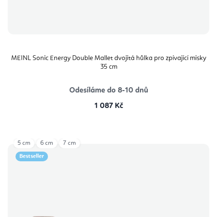
MEINL Sonic Energy Double Mallet dvojitá hůlka pro zpívající misky
35 cm
Odesíláme do 8-10 dnů
1 087 Kč
5 cm
6 cm
7 cm
Bestseller