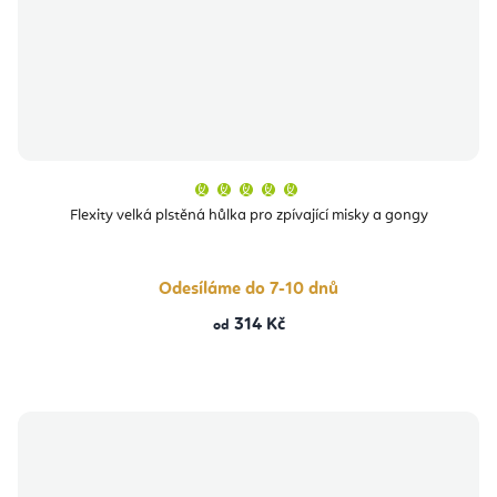
Průměrné
hodnocení
produktu
Flexity velká plstěná hůlka pro zpívající misky a gongy
je
5,0
z
5
hvězdiček.
Odesíláme do 7-10 dnů
314 Kč
od