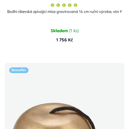
Průměrné
hodnocení
produktu
Bodhi tibetská zpívající mísa gravírovaná 14 cm ruční výroba, tón F
je
5,0
z
5
hvězdiček.
Skladem
(1 ks)
1 756 Kč
Bestseller