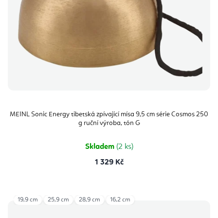
MEINL Sonic Energy tibetská zpívající mísa 9,5 cm série Cosmos 250
g ruční výroba, tón G
Skladem
(2 ks)
1 329 Kč
19,9 cm
25,9 cm
28,9 cm
16,2 cm