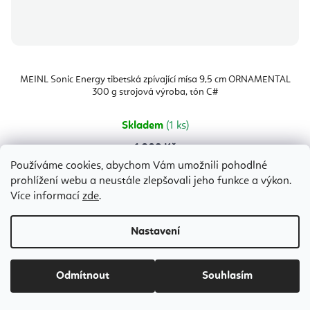
MEINL Sonic Energy tibetská zpívající mísa 9,5 cm ORNAMENTAL
300 g strojová výroba, tón C#
Skladem
(1 ks)
1 208 Kč
Používáme cookies, abychom Vám umožnili pohodlné
prohlížení webu a neustále zlepšovali jeho funkce a výkon.
Více informací
zde
.
26 cm
50 cm
15 cm
18 cm
33 cm
22 cm
Nastavení
Odmítnout
Souhlasím