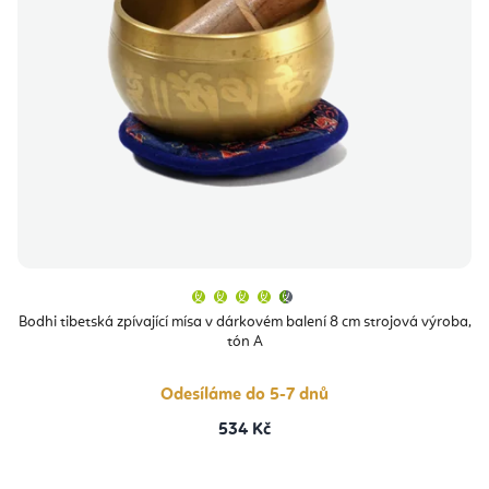
Průměrné
hodnocení
produktu
Bodhi tibetská zpívající mísa v dárkovém balení 8 cm strojová výroba,
je
tón A
4,6
z
5
hvězdiček.
Odesíláme do 5-7 dnů
534 Kč