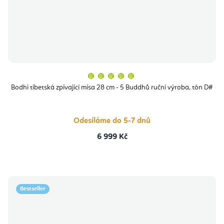
Průměrné
hodnocení
produktu
Bodhi tibetská zpívající mísa 28 cm - 5 Buddhů ruční výroba, tón D#
je
5,0
z
5
hvězdiček.
Odesíláme do 5-7 dnů
6 999 Kč
Bestseller