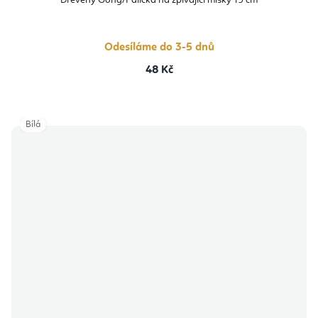
Dřevěný Gong/Palička na zpívající misky 19 cm
Odesíláme do 3-5 dnů
48 Kč
Bílá