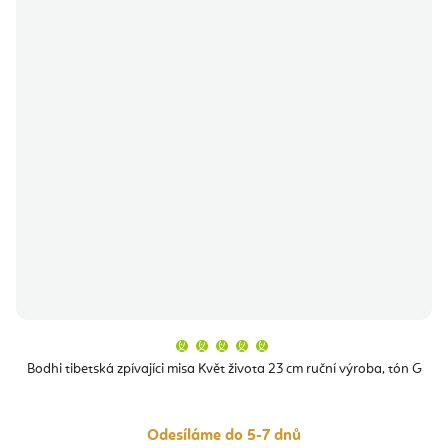
Průměrné
hodnocení
produktu
Bodhi tibetská zpívajíci misa Květ života 23 cm ruční výroba, tón G
je
5,0
z
5
hvězdiček.
Odesíláme do 5-7 dnů