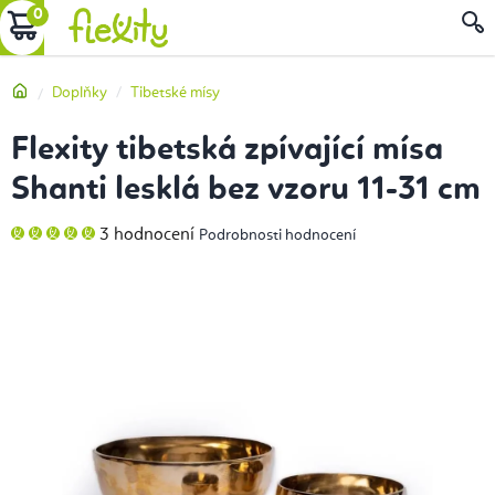
Přejít
NÁKUPNÍ
na
obsah
KOŠÍK
Domů
Doplňky
Tibetské mísy
Flexity tibetská zpívající mísa
Shanti lesklá bez vzoru 11-31 cm
Průměrné
3 hodnocení
Podrobnosti hodnocení
hodnocení
produktu
je
5,0
z
5
hvězdiček.