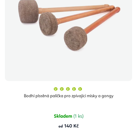
Průměrné
hodnocení
produktu
Bodhi plstěná palička pro zpívající misky a gongy
je
5,0
z
5
hvězdiček.
Skladem
(1 ks)
140 Kč
od