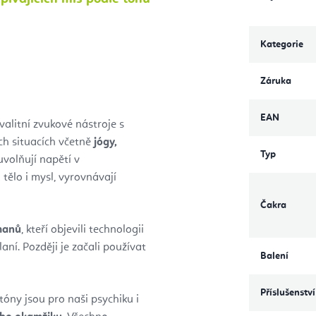
Kategorie
Záruka
EAN
alitní zvukové nástroje s
ch situacích včetně
jógy,
Typ
volňují napětí v
tělo i mysl, vyrovnávají
Čakra
manů
,
kteří objevili technologii
aní. Později je začali používat
Balení
Příslušenství
tóny jsou pro naši psychiku i