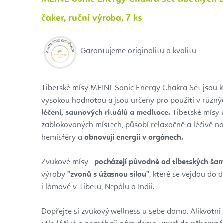
čaker, ruční výroba, 7 ks
Garantujeme originalitu a kvalitu
Tibetské mísy MEINL Sonic Energy Chakra Set jsou kv
vysokou hodnotou a jsou určeny pro použití v různý
léčení, saunových rituálů a meditace.
Tibetské mísy u
zablokovaných místech, působí relaxačně a léčivě na 
hemisféry a
obnovují energii v orgánech.
Zvukové mísy
pocházejí původně od tibetských ša
výroby
"zvonů s úžasnou silou"
,
které se vejdou do dl
i lámové v Tibetu, Nepálu a Indii.
Dopřejte si zvukový wellness u sebe doma. Alikvotní 