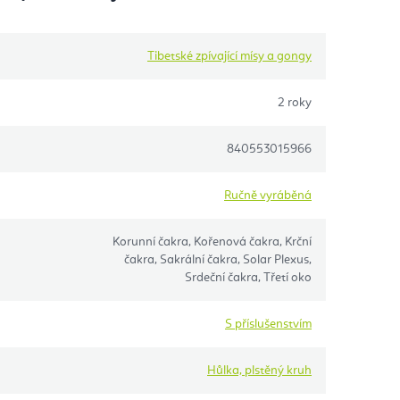
Tibetské zpívající mísy a gongy
2 roky
840553015966
Ručně vyráběná
Korunní čakra, Kořenová čakra, Krční
čakra, Sakrální čakra, Solar Plexus,
Srdeční čakra, Třetí oko
S příslušenstvím
Hůlka, plstěný kruh