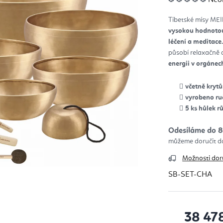
hod
pro
je
Tibetské mísy MEI
0,0
z
vysokou hodnotou 
5
hvěz
léčení a meditace
působí relaxačně a
energii v orgánec
včetně krytů
vyrobeno ruč
5 ks hůlek r
Odesíláme do 8
Možnosti dor
SB-SET-CHA
38 47