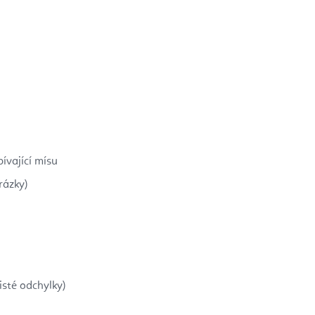
ívající mísu
rázky)
sté odchylky)