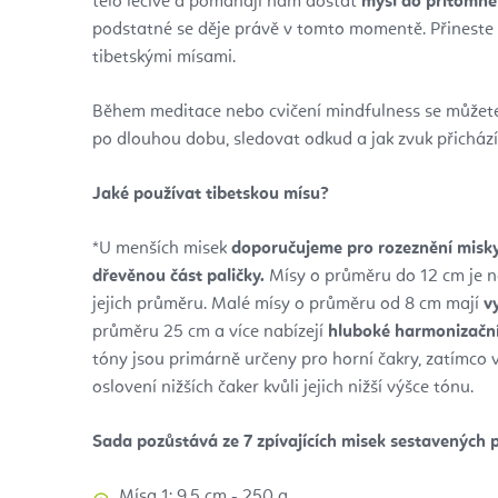
tělo léčivé a pomáhají nám dostat
mysl do přítomn
podstatné se děje právě v tomto momentě. Přineste 
tibetskými mísami.
Během meditace nebo cvičení mindfulness se můžete
po dlouhou dobu, sledovat odkud a jak zvuk přichází,
Jaké používat tibetskou mísu?
*U menších misek
doporučujeme pro
rozeznění misk
dřevěnou část paličky.
Mísy o průměru do 12 cm je ná
jejich průměru.
Malé mísy o průměru od 8 cm mají
v
průměru 25 cm a více nabízejí
hluboké harmonizační
tóny jsou primárně určeny pro horní čakry, zatímco v
oslovení nižších čaker kvůli jejich nižší výšce tónu.
Sada
pozůstává ze 7 zpívajících misek sestavených 
Mísa 1: 9,5 cm - 250 g