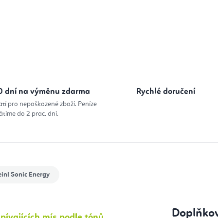
Měrná cena
0 dní na výměnu zdarma
Rychlé doručení
atí pro nepoškozené zboží. Peníze
átíme do 2 prac. dní.
inl Sonic Energy
Doplňko
pívajících mís podle tónů