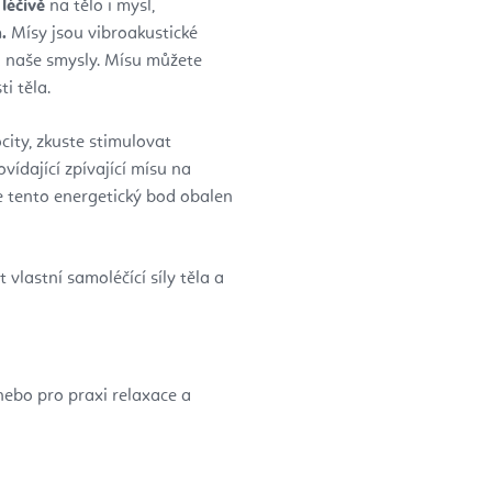
a
léčivě
na tělo i mysl,
.
Mísy jsou vibroakustické
na naše smysly. Mísu můžete
i těla.
city, zkuste stimulovat
ídající zpívající mísu na
je tento energetický bod obalen
 vlastní samoléčící síly těla a
 nebo pro praxi relaxace a