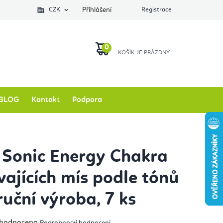
Podlozkynajogu.cz
CZK
Zkontrolovat stav objednávky
Přihlášení
Registrace
O nás
NÁKUPNÍ
KOŠÍK
BLOG
Kontakt
Podpora
Sonic Energy Chakra
vajících mís podle tónů
ruční výroba, 7 ks
měrné
hodnoceno
Podrobnosti hodnocení