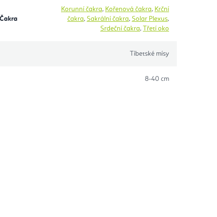
Korunní čakra
,
Kořenová čakra
,
Krční
 Čakra
čakra
,
Sakrální čakra
,
Solar Plexus
,
Srdeční čakra
,
Třetí oko
Tibetské mísy
8-40 cm