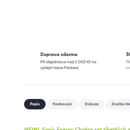
Doprava zdarma
3
Při objednávce nad 2 000 Kč na
Pl
výdejní místa Packeta
vr
Popis
Hodnocení
Diskuze
Značka
Me
MEINL Sonic Energy Chakra set tibetkých z