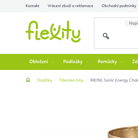
Přejít
Kontakt
Vrácení zboží a reklamace
Obchodní podmínky
na
obsah
Oblečení
Podložky
Pomůcky
Zd
Domů
Doplňky
Tibetské mísy
MEINL Sonic Energy Chakra