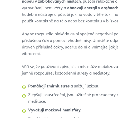
napětí v zablokovaných místech
, působí relaxačně 
vyrovnávají hemisféry a
obnovují energii v orgánech
hudební nástroje a působí jak na vodu v těle tak i 
použít kontaktně na tělo nebo bez kontaktu v blízkost
Aby se rozpustila blokáda as ní spojené negativní po
příslušnou čakru pomocí vhodné mísy. Umístěte odpov
úroveň příslušné čakry, udeřte do ní a vnímejte, jak 
vibracemi.
Věří se, že používání zpívajících mís může mobilizovat
jemně rozpouštět každodenní stresy a nečistoty.
Pomáhají zmírnit stres
a snižují úzkost.
Zlepšují soustředění, jsou užitečné pro studenty
meditace.
Vyvažují mozkové hemisféry.