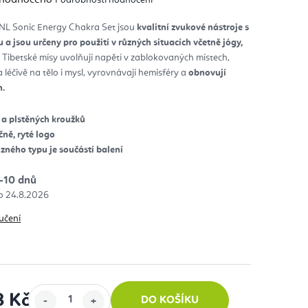
nocení
duktu
NL Sonic Energy Chakra Set jsou
kvalitní zvukové nástroje s
a jsou určeny pro použití v různých situacích včetně jógy,
diček.
.
Tibetské mísy uvolňují napětí v zablokovaných místech,
 léčivě na tělo i mysl, vyrovnávají hemisféry a
obnovují
h.
 a plstěných kroužků
ně, ryté logo
ůzného typu je součástí balení
-10 dnů
24.8.2026
učení
8 Kč
DO KOŠÍKU