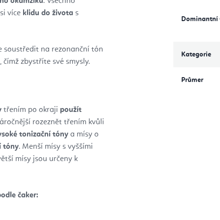
ého okamžiku
. Všechno
si více
klidu do života
s
Dominantní
 soustředit na rezonanční tón
Kategorie
 čímž zbystříte své smysly.
Průmer
y
třením po okraji
použít
ročnější rozeznět třením kvůli
ysoké tonizační tóny
a mísy o
 tóny
. Menší mísy s vyššími
ětší mísy jsou určeny k
podle čaker: