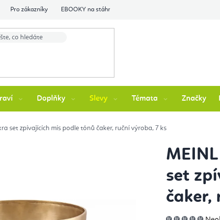
Pro zákazníky
EBOOKY na stáhnutí
Flexity Family Ambasádori
raví
Doplňky
Slevy
Témata
Značky
 set zpívajících mís podle tónů čaker, ruční výroba, 7 ks
MEINL 
set zpí
čaker, 
Prů
Neo