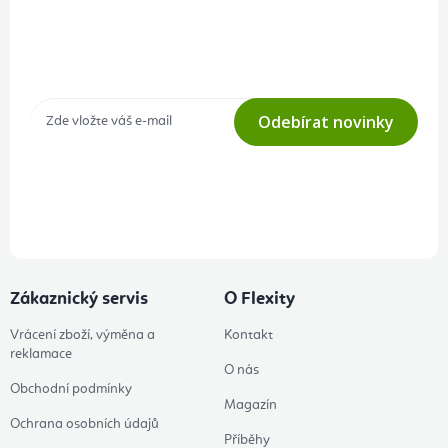
Přihlášení odběru newsletteru
Tajné akce, výprodeje a soutěže na váš e-mail
Odebírat novinky
Přihlášením odběru souhlasíte s
podmínkami ochrany osobních
údajů
Zákaznický servis
O Flexity
Vrácení zboží, výměna a
Kontakt
reklamace
O nás
Obchodní podmínky
Magazín
Ochrana osobních údajů
Příběhy