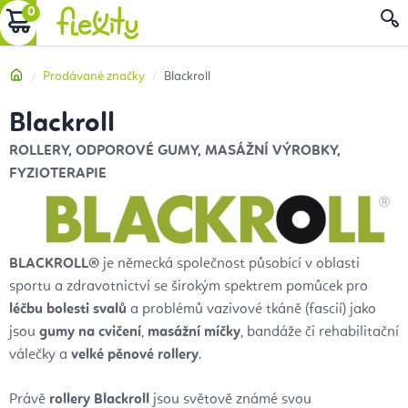
Přejít
NÁKUPNÍ
na
obsah
KOŠÍK
Domů
Prodávané značky
Blackroll
Blackroll
ROLLERY, ODPOROVÉ GUMY, MASÁŽNÍ VÝROBKY,
FYZIOTERAPIE
BLACKROLL®
je německá společnost působící v oblasti
sportu a zdravotnictví se širokým spektrem pomůcek pro
léčbu bolesti svalů
a problémů vazivové tkáně (fascií) jako
jsou
gumy na cvičení
,
masážní míčky
, bandáže či rehabilitační
válečky a
velké pěnové rollery
.
Právě
rollery Blackroll
jsou světově známé svou