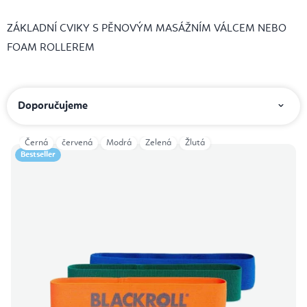
ZÁKLADNÍ CVIKY S PĚNOVÝM MASÁŽNÍM VÁLCEM NEBO
FOAM ROLLER
EM
Ř
Doporučujeme
a
z
Černá
červená
Modrá
Zelená
Žlutá
V
e
Bestseller
ý
n
p
í
i
p
s
r
p
o
r
d
o
u