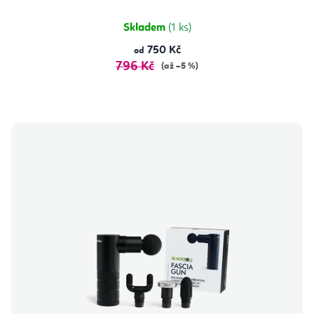
z
5
hvězdiček.
Skladem
(1 ks)
750 Kč
od
796 Kč
(až –5 %)