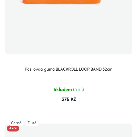
d
k
u
t
k
ů
t
ů
Posilovací guma BLACKROLL LOOP BAND 32cm
Skladem
(3 ks)
375 Kč
Černá
Žlutá
Akce