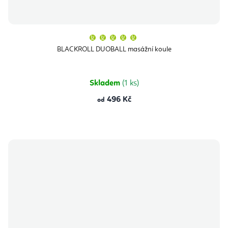
Průměrné
hodnocení
produktu
BLACKROLL DUOBALL masážní koule
je
5,0
z
5
hvězdiček.
Skladem
(1 ks)
496 Kč
od