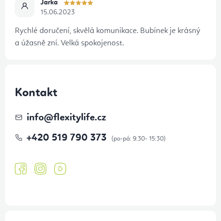
ý
Jarka
15.06.2023
p
i
Rychlé doručení, skvělá komunikace. Bubínek je krásný
s
a úžasně zní. Velká spokojenost.
u
Kontakt
info
@
flexitylife.cz
+420 519 790 373