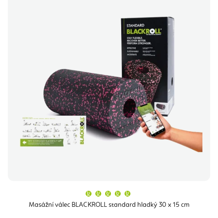
Průměrné
hodnocení
produktu
Masážní válec BLACKROLL standard hladký 30 x 15 cm
je
5,0