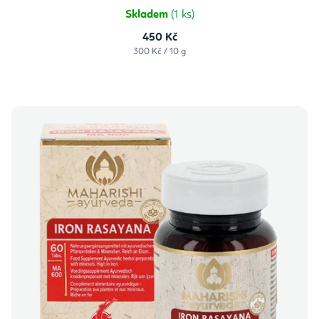
Skladem
(1 ks)
450 Kč
Měrná
300 Kč / 10 g
cena: