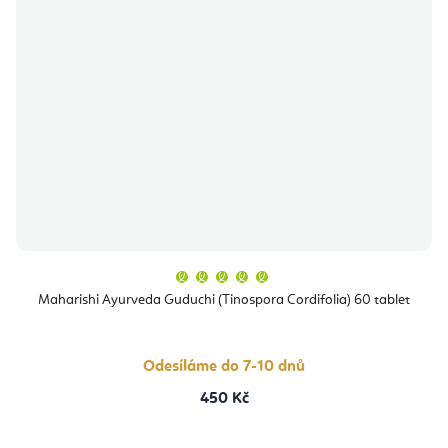
Průměrné
hodnocení
produktu
Maharishi Ayurveda Guduchi (Tinospora Cordifolia) 60 tablet
je
5,0
z
5
hvězdiček.
Odesíláme do 7-10 dnů
450 Kč