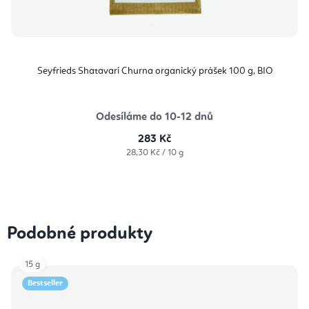
Seyfrieds Shatavari Churna organický prášek 100 g, BIO
Odesíláme do 10-12 dnů
283 Kč
Měrná
28,30 Kč / 10 g
cena:
Podobné produkty
15 g
Bestseller