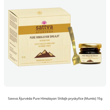
Sattva Ájurvéda Pure Himalayan Shilajit pryskyřice (Mumio) 15g