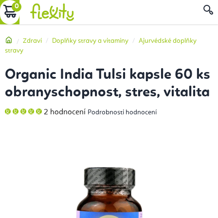
Přejít
NÁKUPNÍ
na
obsah
KOŠÍK
Domů
Zdraví
Doplňky stravy a vitamíny
Ajurvédské doplňky
stravy
Organic India Tulsi kapsle 60 ks
obranyschopnost, stres, vitalita
Průměrné
2 hodnocení
Podrobnosti hodnocení
hodnocení
produktu
je
5,0
z
5
hvězdiček.