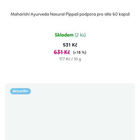
Maharishi Ayurveda Natural Pippali podpora pro tělo 60 kapslí
Skladem
(2 ks)
531 Kč
631 Kč
(–15 %)
Měrná
177 Kč / 10 g
cena:
Bestseller