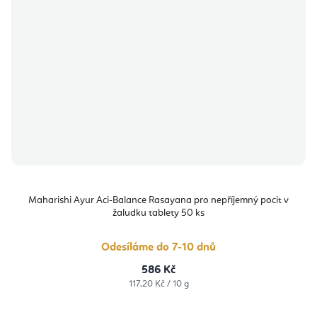
Maharishi Ayur Aci-Balance Rasayana pro nepříjemný pocit v
žaludku tablety 50 ks
Odesíláme do 7-10 dnů
586 Kč
Měrná
117,20 Kč / 10 g
cena: