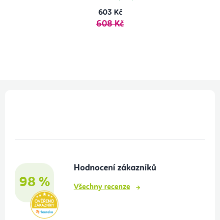
603 Kč
608 Kč
Z
á
p
a
t
Hodnocení zákazníků
í
98 %
Všechny recenze