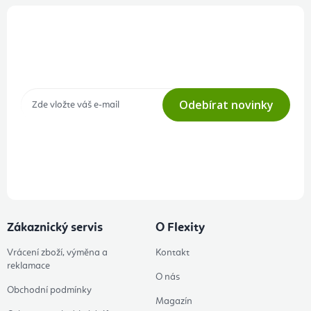
Přihlášení odběru newsletteru
Tajné akce, výprodeje a soutěže na váš e-mail
Odebírat novinky
Přihlášením odběru souhlasíte s
podmínkami ochrany osobních
údajů
Zákaznický servis
O Flexity
Vrácení zboží, výměna a
Kontakt
reklamace
O nás
Obchodní podmínky
Magazín