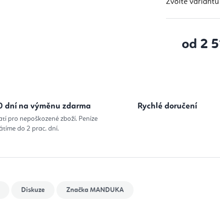
Zvolte variantu
od
2 5
Měrná cena
0 dní na výměnu zdarma
Rychlé doručení
atí pro nepoškozené zboží. Peníze
átíme do 2 prac. dní.
Diskuze
Značka
MANDUKA