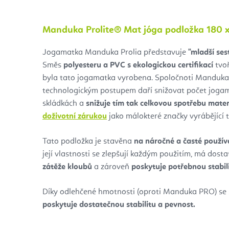
Manduka Prolite® Mat jóga podložka 180 x
Jogamatka Manduka Prolia představuje
"mladší se
Směs
polyesteru a PVC s ekologickou certifikací
tvoř
byla tato jogamatka vyrobena. Spoločnoti Manduka 
technologickým postupem daří snižovat počet jogama
skládkách a
snižuje tím tak celkovou spotřebu mater
doživotní zárukou
jako málokteré značky vyrábějící 
Tato podložka je stavěna
na náročné a časté použív
její vlastnosti se zlepšují každým použitím, má dos
zátěže kloubů
a zároveň
poskytuje potřebnou stabil
Díky odlehčené hmotnosti (oproti Manduka PRO) se 
poskytuje dostatečnou stabilitu a pevnost.