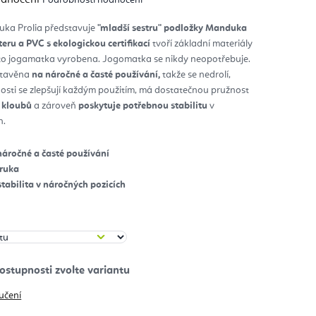
nocení
duktu
ka Prolia představuje
"mladší sestru" podložky Manduka
teru a PVC s ekologickou certifikací
tvoří základní materiály
diček.
ato jogamatka vyrobena. Jogomatka se nikdy neopotřebuje.
 stavěna
na náročné a časté používání,
takže se nedrolí,
tnosti se zlepšují každým použitím, má dostatečnou pružnost
e kloubů
a zároveň
poskytuje potřebnou stabilitu
v
h.
náročné a časté používání
áruka
tabilita v náročných pozicích
učení