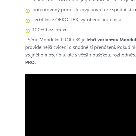
patentovaný protiskluzový povrch ze spodní str
certifikace OEKO-TEX, vyrobené bez emisí
100% bez latexu
Série Manduka PROlite® je
lehčí variantou Mand
pravidelnější cvičení a snadnější přenášení. Pokud h
stejného materiálu, ale s větší tloušťkou, rozhodnět
PRO.