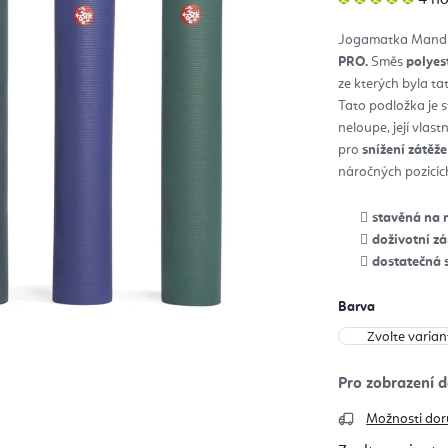
hod
pro
je
Jogamatka Mandu
5,0
z
PRO.
Směs
polyes
5
hvěz
ze kterých byla t
Tato podložka je
neloupe, její vlas
pro
snížení zátěž
náročných pozicíc
stavěná na 
doživotní z
dostatečná s
Barva
Možnosti dor