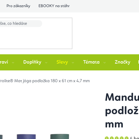
Pro zákazníky
EBOOKY na stáhnutí
Flexity Family Ambasádori
raví
Doplňky
Slevy
Témata
Značky
olite® Mat jóga podložka 180 x 61 cm x 4,7 mm
Manduk
podlož
mm
Prů
4 h