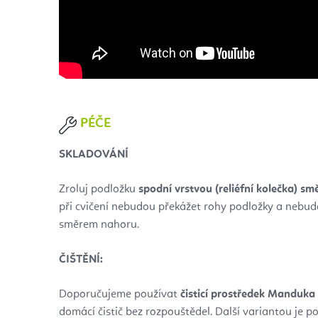
PÉČE
SKLADOVÁNÍ
Zroluj podložku
spodní vrstvou (reliéfní kolečka) sm
při cvičení nebudou překážet rohy podložky a nebud
směrem nahoru.
ČIŠTĚNÍ:
Doporučujeme používat
čisticí prostředek Manduk
domácí čistič bez rozpouštědel. Další variantou je 