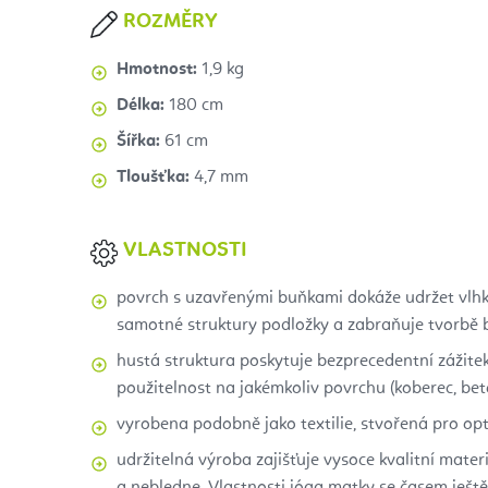
ROZMĚRY
Hmotnost:
1,9 kg
Délka:
180 cm
Šířka:
61 cm
Tloušťka:
4,7 mm
VLASTNOSTI
povrch s uzavřenými buňkami dokáže udržet vlhk
samotné struktury podložky a zabraňuje tvorbě b
hustá struktura poskytuje bezprecedentní zážitek
použitelnost na jakémkoliv povrchu (koberec, be
vyrobena podobně jako textilie, stvořená pro op
udržitelná výroba zajišťuje vysoce kvalitní materi
a nebledne. Vlastnosti jóga matky se časem ještě