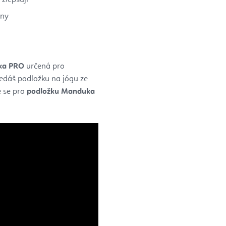
any
uka PRO
určená pro
ledáš podložku na jógu ze
e se pro
podložku Manduka