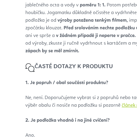
jablečného octa a vody v
poměru 1: 1.
Potom potřebu
houbičku. Jogamatku důkladně očistěte a vydrhnět
podložka je od
výroby potažena tenkým filmem,
impr
zpočátku klouzat.
Před srolováním nechte podložku 
ani ve sprše a
v žádném případě ji neperte v pračce.
od výroby, zkuste ji ručně vydrhnout s kartáčem a 
zápach by se měl zmírnit.
ČASTÉ DOTAZY K PRODUKTU
1. Je popruh / obal součástí produktu?
Ne, není. Doporučujeme vybrat si z popruhů nebo ta
výběr obalu či nosiče na podložku si pozorně
článek 
2.
Je podložka vhodná i na jiné cvičení?
Ano.