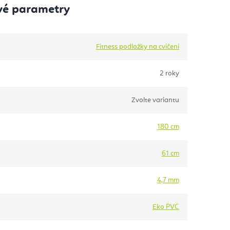
vé parametry
Fitness podložky na cvičení
2 roky
Zvolte variantu
180 cm
61 cm
4,7 mm
Eko PVC