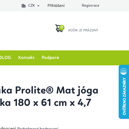
Podlozkynajogu.cz
CZK
Zkontrolovat stav objednávky
Přihlášení
Registrace
O nás
NÁKUPNÍ
KOŠÍK
BLOG
Kontakt
Podpora
a Prolite® Mat jóga
ka 180 x 61 cm x 4,7
měrné
odnocení
Podrobnosti hodnocení