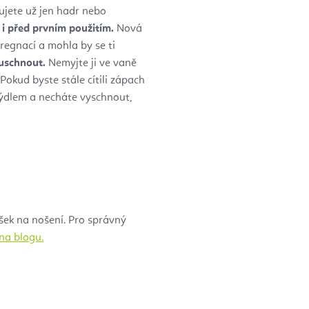
jete už jen hadr nebo
e
i před prvním použitím.
Nová
egnací a mohla by se ti
uschnout.
Nemyjte ji ve vaně
Pokud byste stále cítili zápach
mýdlem a necháte vyschnout,
šek na nošení. Pro správný
na blogu.