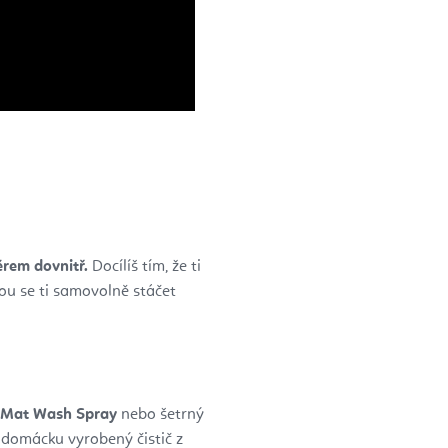
ěrem dovnitř.
Docílíš tím, že ti
ou se ti samovolně stáčet
a Mat Wash Spray
nebo šetrný
podomácku vyrobený čistič z