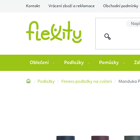
Přejít
Kontakt
Vrácení zboží a reklamace
Obchodní podmínky
na
obsah
Oblečení
Podložky
Pomůcky
Zd
Domů
Podložky
Fitness podložky na cvičení
Manduka Pr