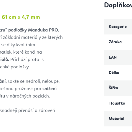
Doplňko
 61 cm x 4,7 mm
Kategorie
stru" podložky Manduka PRO.
í základní materiály ze kterých
Záruka
se díky kvalitním
tiek, které končí na
EAN
iálů.
Přichází proto is
tenké podložky.
Délka
ání,
takže se nedrolí, neloupe,
Šířka
tatečnou pružnost pro
snížení
itu
v náročných pozicích.
Tloušťka
snadněji přenáší a zároveň
Materiál