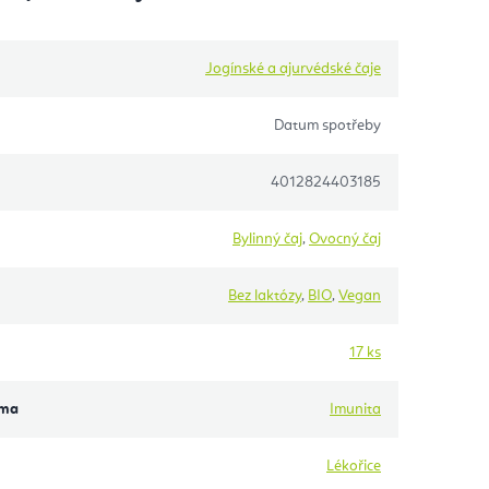
Jogínské a ajurvédské čaje
Datum spotřeby
4012824403185
Bylinný čaj
,
Ovocný čaj
Bez laktózy
,
BIO
,
Vegan
17 ks
éma
Imunita
Lékořice