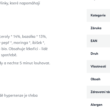
linky, které napomáhají
Kategorie
Záruka
ceroly * 14%, bazalka * 13%,
EAN
pepř *, moringa *, ibišek *,
 bio. Obsahuje lékořici - lidé
Druh
 spotřebě.
ody a nechte 5 minut louhovat.
Vlastnosti
Obsah
Zdravotní t
dě hypertenze je třeba
Alergen