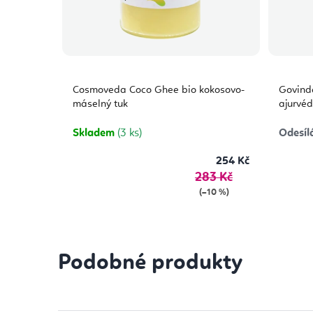
Cosmoveda Coco Ghee bio kokosovo-
Govind
máselný tuk
ajurvéd
Skladem
(3 ks)
Odesíl
254 Kč
283 Kč
(–10 %)
Podobné produkty