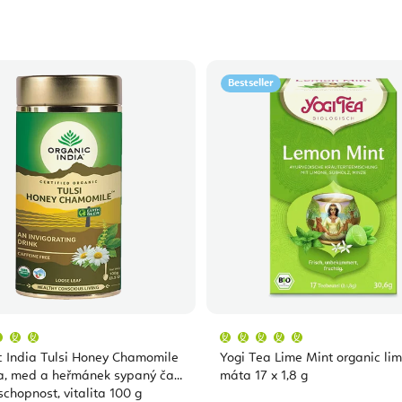
Bestseller
Průměrné
Průměrné
hodnocení
hodnocení
produktu
produktu
c India Tulsi Honey Chamomile
Yogi Tea Lime Mint organic lim
je
je
5,0
5,0
a, med a heřmánek sypaný čaj
máta 17 x 1,8 g
z
z
chopnost, vitalita 100 g
5
5