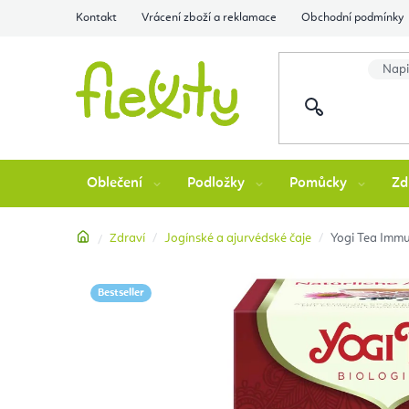
Přejít
Kontakt
Vrácení zboží a reklamace
Obchodní podmínky
na
obsah
Oblečení
Podložky
Pomůcky
Zd
Domů
Zdraví
Jogínské a ajurvédské čaje
Yogi Tea Immu
Bestseller