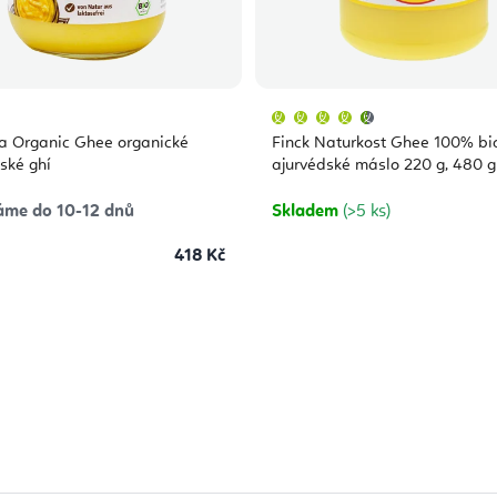
Průměrné
hodnocení
produktu
a Organic Ghee organické
Finck Naturkost Ghee 100% bi
je
4,7
ské ghí
ajurvédské máslo 220 g, 480 g
z
5
hvězdiček.
áme do 10-12 dnů
Skladem
(>5 ks)
418 Kč