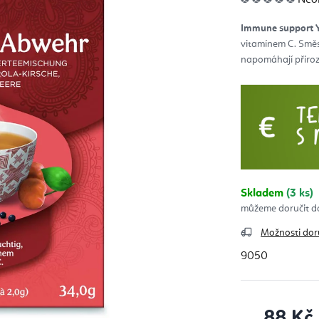
hod
pro
je
Immune support 
0,0
z
vitamínem C. Směs
5
hvěz
napomáhají přiroz
Skladem
(3 ks)
Možnosti dor
9050
88 Kč