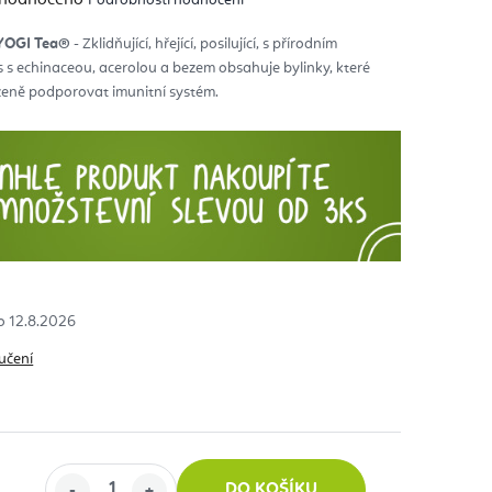
nocení
duktu
YOGI Tea®
- Zklidňující, hřející, posilující, s přírodním
 s echinaceou, acerolou a bezem obsahuje bylinky, které
diček.
eně podporovat imunitní systém.
12.8.2026
učení
DO KOŠÍKU