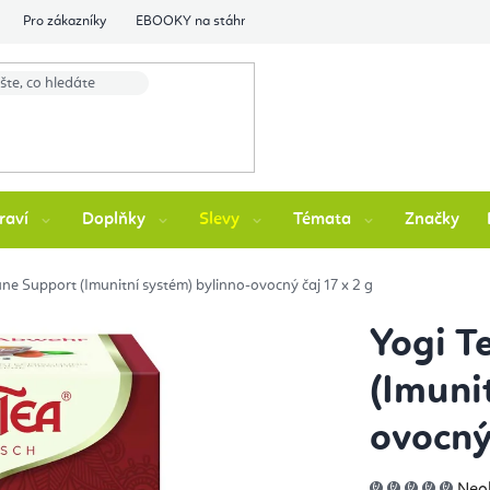
Pro zákazníky
EBOOKY na stáhnutí
Flexity Family Ambasádori
raví
Doplňky
Slevy
Témata
Značky
ne Support (Imunitní systém) bylinno-ovocný čaj 17 x 2 g
Yogi T
(Imuni
ovocný
Prů
Neo