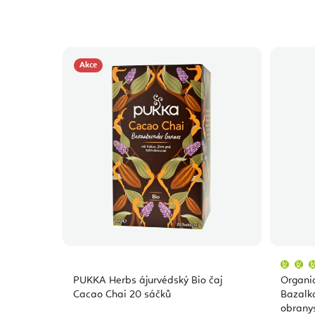
Akce
PUKKA Herbs ájurvédský Bio čaj
Organi
Cacao Chai 20 sáčků
Bazalk
obranys