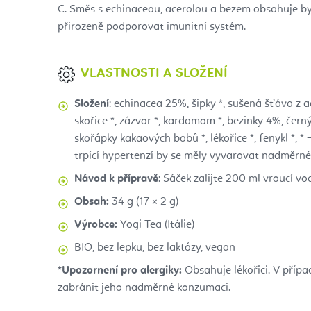
C. Směs s echinaceou, acerolou a bezem obsahuje by
přirozeně podporovat imunitní systém.
VLASTNOSTI A SLOŽENÍ
Složení
: echinacea 25%, šipky *, sušená šťáva z a
skořice *, zázvor *, kardamom *, bezinky 4%, černý 
skořápky kakaových bobů *, lékořice *, fenykl *, * =
trpící hypertenzí by se měly vyvarovat nadměrné
Návod k přípravě
: Sáček zalijte 200 ml vroucí v
Obsah:
34 g (17 × 2 g)
Výrobce:
Yogi Tea (Itálie)
BIO, bez lepku, bez laktózy, vegan
*Upozornení pro alergiky:
Obsahuje lékořici. V přípa
zabránit jeho nadměrné konzumaci.