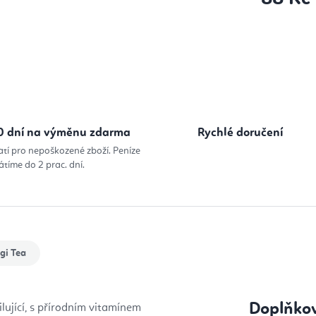
Měrná cena
0 dní na výměnu zdarma
Rychlé doručení
atí pro nepoškozené zboží. Peníze
átíme do 2 prac. dní.
gi Tea
Doplňko
osilující, s přírodním vitamínem