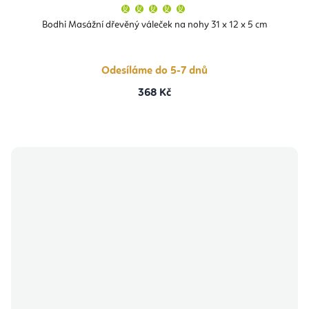
Průměrné
hodnocení
produktu
Bodhi Masážní dřevěný váleček na nohy 31 x 12 x 5 cm
je
5,0
z
5
hvězdiček.
Odesíláme do 5-7 dnů
368 Kč