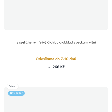
Sissel Cherry hřejivý či chladící obklad s peckami višní
Odesíláme do 7-10 dnů
266 Kč
od
Steel
Bestseller