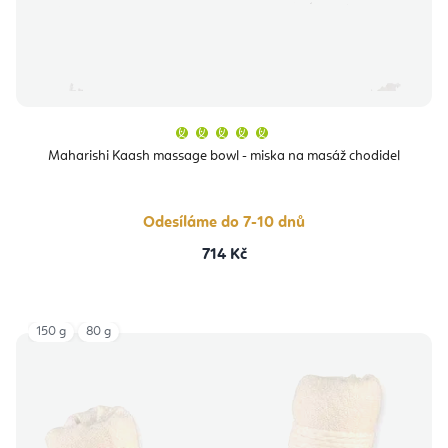
Průměrné
hodnocení
produktu
Maharishi Kaash massage bowl - miska na masáž chodidel
je
5,0
z
5
hvězdiček.
Odesíláme do 7-10 dnů
714 Kč
150 g
80 g