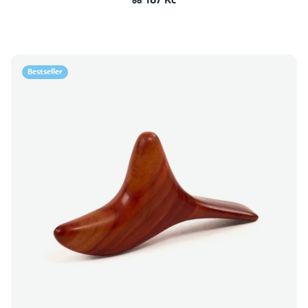
187 Kč
od
Bestseller