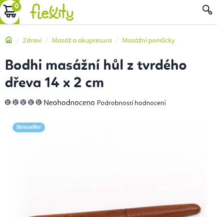
Přejít
NÁKUPNÍ
na
obsah
KOŠÍK
Domů
Zdraví
Masáž a akupresura
Masážní pomůcky
Bodhi masážní hůl z tvrdého
dřeva 14 x 2 cm
Průměrné
Neohodnoceno
Podrobnosti hodnocení
hodnocení
produktu
je
0,0
Bestseller
z
5
hvězdiček.