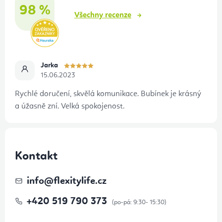
í
98 %
Všechny recenze
Jarka
15.06.2023
Rychlé doručení, skvělá komunikace. Bubínek je krásný
a úžasně zní. Velká spokojenost.
Kontakt
info
@
flexitylife.cz
+420 519 790 373