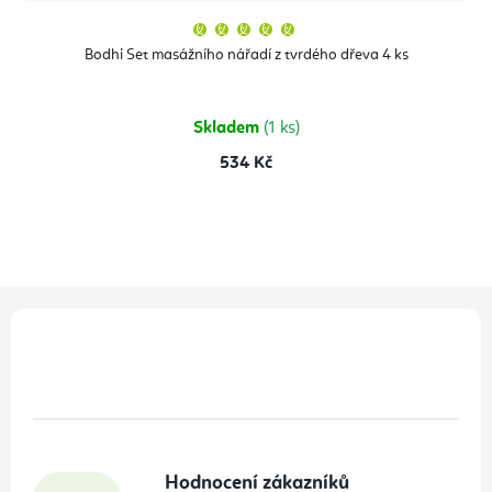
Průměrné
hodnocení
produktu
Bodhi Set masážního nářadí z tvrdého dřeva 4 ks
je
5,0
z
5
hvězdiček.
Skladem
(1 ks)
534 Kč
Z
á
p
a
t
Hodnocení zákazníků