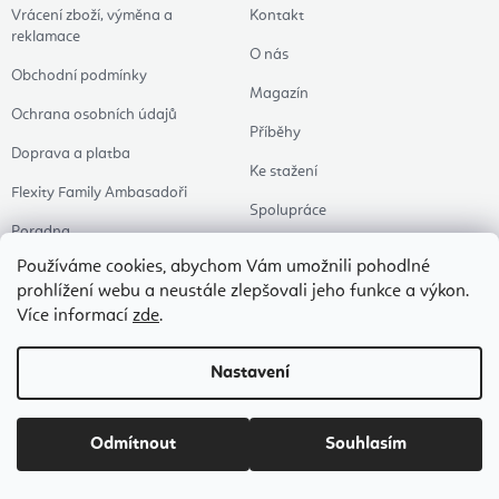
Vrácení zboží, výměna a
Kontakt
reklamace
O nás
Obchodní podmínky
Magazín
Ochrana osobních údajů
Příběhy
Doprava a platba
Ke stažení
Flexity Family Ambasadoři
Spolupráce
Poradna
Používáme cookies, abychom Vám umožnili pohodlné
Pro firmy
prohlížení webu a neustále zlepšovali jeho funkce a výkon.
Hodnocení obchodu
Více informací
zde
.
Zkontrolovat stav objednávky
Nastavení
Kategorie
Témata
Všechna témata
Odmítnout
Souhlasím
Oblečení
Acroyoga
Podložky
Zdravá výživa