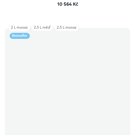
10 564 Kč
2 L mosaz
2,5 L měď
2,5 L mosaz
Bestseller