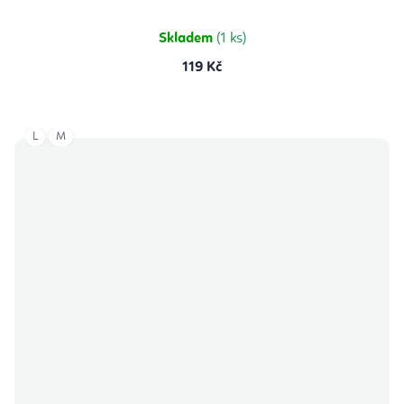
z
5
hvězdiček.
Skladem
(1 ks)
119 Kč
L
M