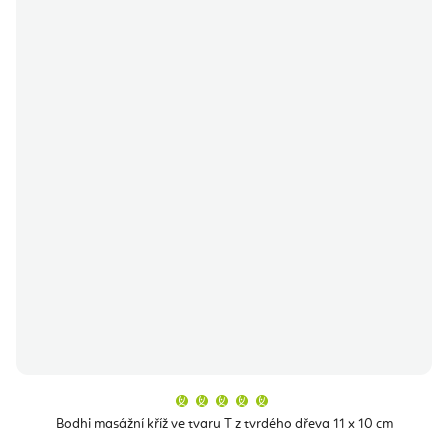
Průměrné
hodnocení
produktu
Bodhi masážní kříž ve tvaru T z tvrdého dřeva 11 x 10 cm
je
5,0