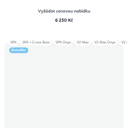
Vyžádat cenovou nabídku
6 230 Kč
SPX
SPX + Cross-Bow
SPX Onyx
V2 Max
V2 Max Onyx
V2 
Bestseller