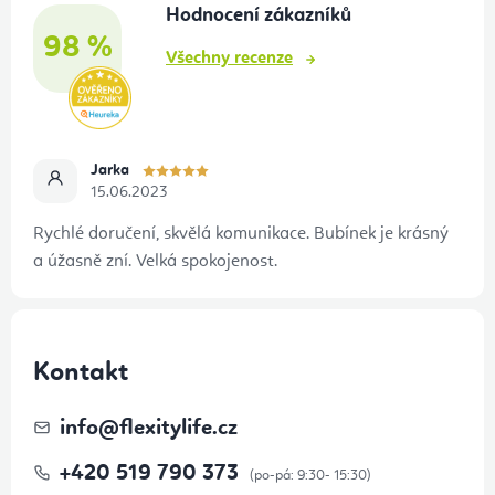
Hodnocení zákazníků
í
98 %
Všechny recenze
Jarka
15.06.2023
Rychlé doručení, skvělá komunikace. Bubínek je krásný
a úžasně zní. Velká spokojenost.
Kontakt
info
@
flexitylife.cz
+420 519 790 373