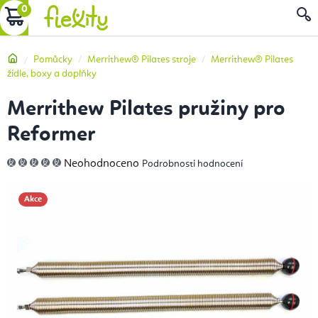
Přejít
NÁKUPNÍ
na
obsah
KOŠÍK
Domů
Pomůcky
Merrithew® Pilates stroje
Merrithew® Pilates
židle, boxy a doplňky
Merrithew Pilates pružiny pro
Reformer
Průměrné
Neohodnoceno
Podrobnosti hodnocení
hodnocení
produktu
je
0,0
Akce
z
5
hvězdiček.