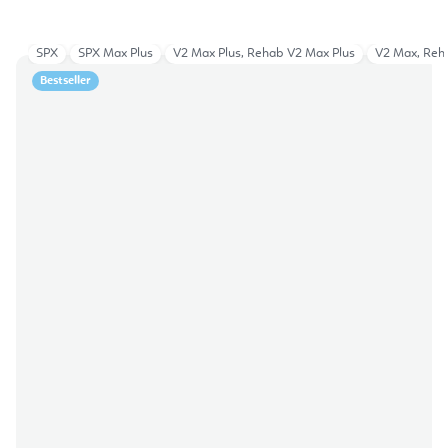
SPX
SPX Max Plus
V2 Max Plus, Rehab V2 Max Plus
V2 Max, Reh
Bestseller