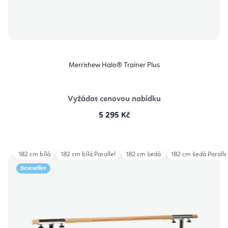
Merrithew Halo® Trainer Plus
Vyžádat cenovou nabídku
5 295 Kč
182 cm bílá
182 cm bílá Parallel
182 cm šedá
182 cm šedá Paralle
Bestseller