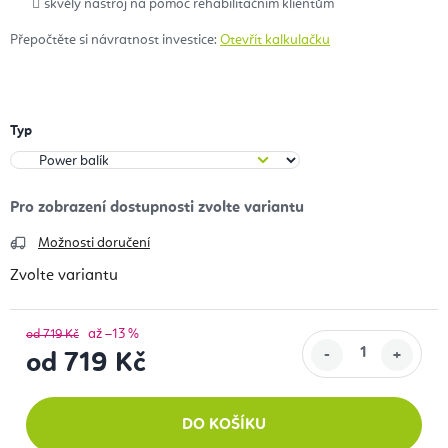
skvělý nástroj na pomoc rehabilitačním klientům
Přepočtěte si návratnost investice:
Otevřít kalkulačku
Typ
Možnosti doručení
Zvolte variantu
až –13 %
od 719 Kč
od
719 Kč
Měrná cena:
DO KOŠÍKU