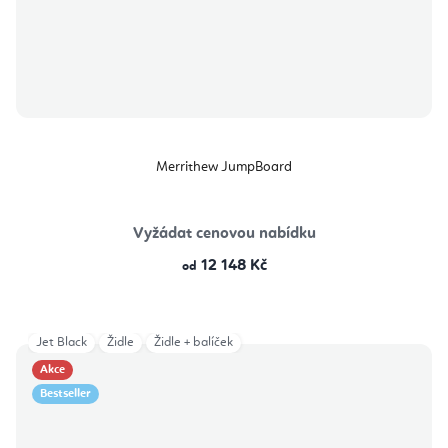
Merrithew JumpBoard
Vyžádat cenovou nabídku
12 148 Kč
od
Jet Black
Židle
Židle + balíček
Akce
Bestseller