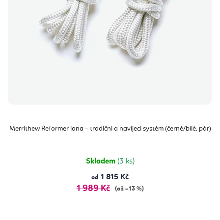
Merrithew Reformer lana – tradiční a navíjecí systém (černé/bílé, pár)
Skladem
(3 ks)
1 815 Kč
od
1 989 Kč
(až –13 %)