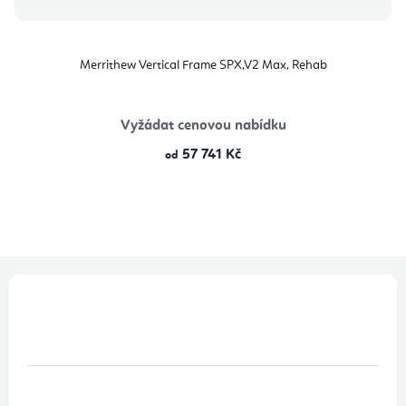
Merrithew Vertical Frame SPX,V2 Max, Rehab
Vyžádat cenovou nabídku
57 741 Kč
od
Z
á
p
a
t