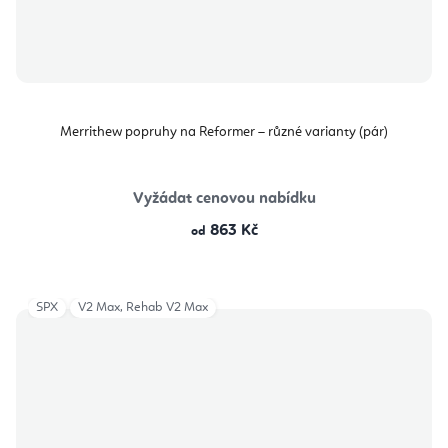
Merrithew popruhy na Reformer – různé varianty (pár)
Vyžádat cenovou nabídku
863 Kč
od
SPX
V2 Max, Rehab V2 Max