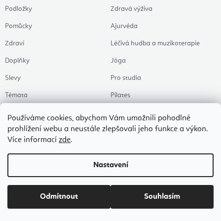
Podložky
Zdravá výživa
Pomůcky
Ajurvéda
Zdraví
Léčivá hudba a muzikoterapie
Doplňky
Jóga
Slevy
Pro studia
Témata
Pilates
Kancelář & homeoffice
Používáme cookies, abychom Vám umožnili pohodlné
prohlížení webu a neustále zlepšovali jeho funkce a výkon.
Zen a meditace
Více informací
zde
.
Aromaterapie
Zdravý spánek
Nastavení
Naše oblíbené
Odmítnout
Souhlasím
Copyright 2026
Flexity Joga Shop
. Všechna práva vyhrazena.
Upravit nastavení
cookies