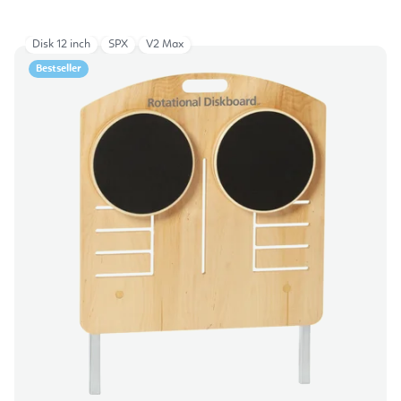
Disk 12 inch
SPX
V2 Max
Bestseller