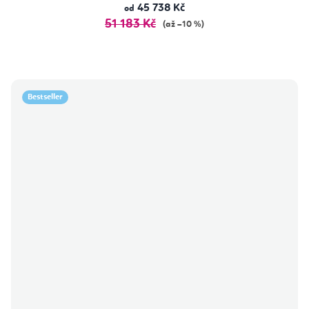
45 738 Kč
od
51 183 Kč
(až –10 %)
Bestseller