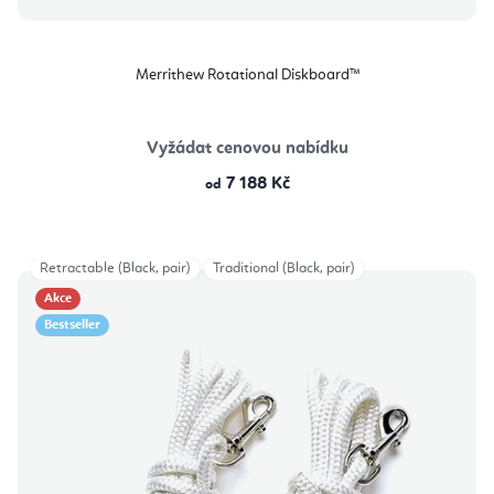
Merrithew Rotational Diskboard™
Vyžádat cenovou nabídku
7 188 Kč
od
Retractable (Black, pair)
Traditional (Black, pair)
Akce
Bestseller