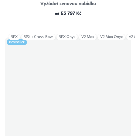
Vyžádat cenovou nabídku
53 797 Kč
od
SPX
SPX + Cross-Bow
SPX Onyx
V2 Max
V2 Max Onyx
V2 
Bestseller