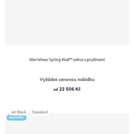
Merrithew Spring Wall™ stěna s pružinami
Vyžádat cenovou nabídku
22 506 Kč
od
Jet Black
Standard
Bestseller