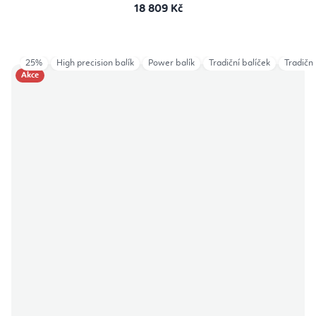
18 809 Kč
25%
High precision balík
Power balík
Tradiční balíček
Tradiční
Akce