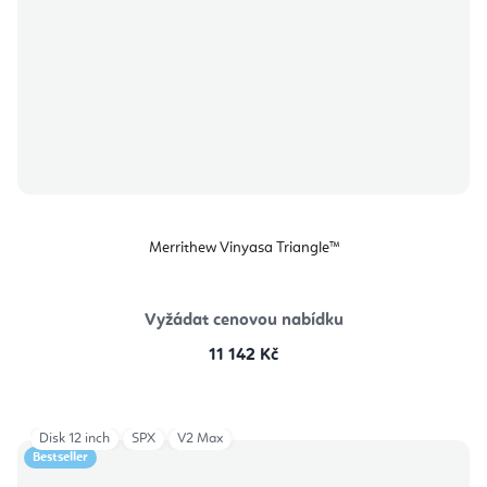
Merrithew Vinyasa Triangle™
Vyžádat cenovou nabídku
11 142 Kč
Disk 12 inch
SPX
V2 Max
Bestseller