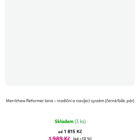
Merrithew Reformer lana – tradiční a navíjecí systém (černé/bílé, pár)
Skladem
(3 ks)
1 815 Kč
od
1 989 Kč
(až –13 %)