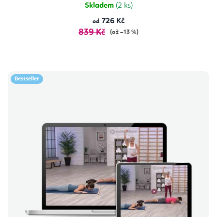
Skladem
(2 ks)
726 Kč
od
839 Kč
(až –13 %)
Bestseller