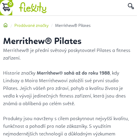
Přejít
NÁKUPNÍ
na
obsah
KOŠÍK
Domů
Prodávané značky
Merrithew® Pilates
Merrithew® Pilates
Merrithew® je přední světový poskytovatel Pilates a fitness
zařízení.
Historie značky
Merrithew® sahá až do roku 1988
, kdy
Lindsay a Moira Merrithewoví založili své první studio
Pilates. Jejich vášeň pro zdraví, pohyb a kvalitu života je
vedla k vývoji jedinečných fitness zařízení, která jsou dnes
známá a oblíbená po celém světě.
Produkty jsou navrženy s cílem poskytnout nejvyšší kvalitu,
funkčnost a pohodlí pro naše zákazníky. S využitím
nejmodernějších technologií a důkladným výzkumem