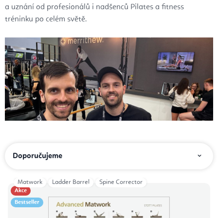
a uznání od profesionálů i nadšenců Pilates a fitness
tréninku po celém světě.
Ř
Doporučujeme
a
z
Matwork
Ladder Barrel
Spine Corrector
V
e
Akce
ý
Bestseller
n
p