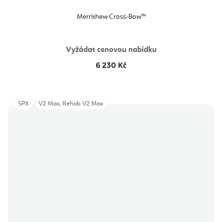
Merrithew Cross-Bow™
Vyžádat cenovou nabídku
6 230 Kč
SPX
V2 Max, Rehab V2 Max