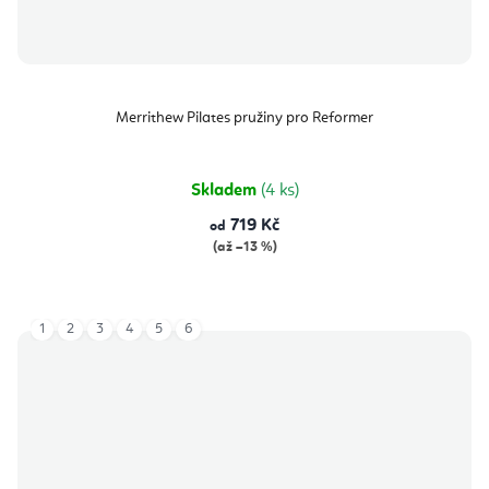
Merrithew Pilates pružiny pro Reformer
Skladem
(4 ks)
719 Kč
od
(až –13 %)
1
2
3
4
5
6