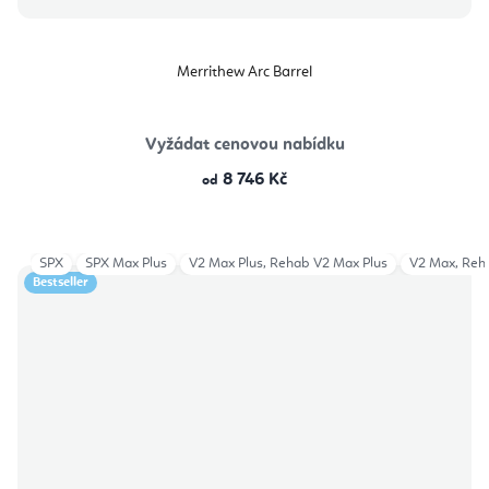
Merrithew Arc Barrel
Vyžádat cenovou nabídku
8 746 Kč
od
SPX
SPX Max Plus
V2 Max Plus, Rehab V2 Max Plus
V2 Max, Reh
Bestseller