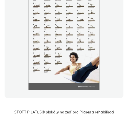
í
i
p
s
r
p
o
r
d
o
u
d
k
u
t
k
ů
t
ů
STOTT PILATES® plakáty na zeď pro Pilates a rehabilitaci