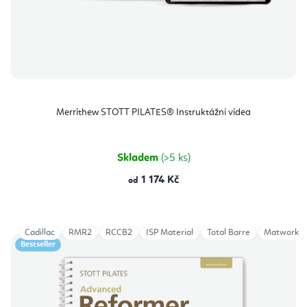
Merrithew STOTT PILATES® Instruktážní videa
Skladem
(>5 ks)
1 174 Kč
od
Cadillac
RMR2
RCCB2
ISP Material
Total Barre
Matwork
Bestseller