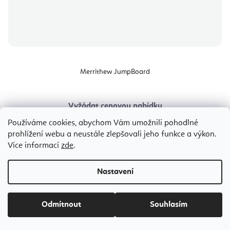
Merrithew JumpBoard
Vyžádat cenovou nabídku
12 148 Kč
Používáme cookies, abychom Vám umožnili pohodlné
od
prohlížení webu a neustále zlepšovali jeho funkce a výkon.
Více informací
zde
.
SPX/MPX
V2 Max
Bestseller
Nastavení
Odmítnout
Souhlasím