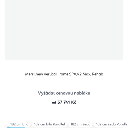
Merrithew Vertical Frame SPX,V2 Max, Rehab
Vyžádat cenovou nabídku
57 741 Kč
od
182 cm bílá
182 cm bílá Parallel
182 cm šedá
182 cm šedá Paralle