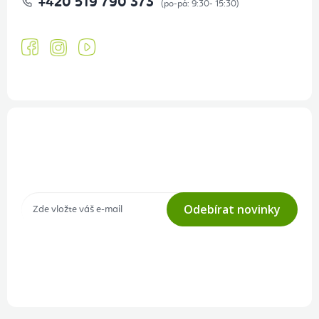
+420 519 790 373
Přihlášení odběru newsletteru
Tajné akce, výprodeje a soutěže na váš e-mail
Odebírat novinky
Přihlášením odběru souhlasíte s
podmínkami ochrany osobních
údajů