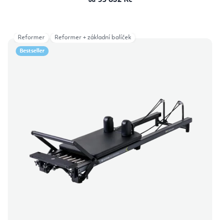
95 832 Kč
od
Reformer
Reformer + základní balíček
Bestseller