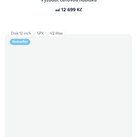
Vyžádat cenovou nabídku
12 699 Kč
od
Disk 12 inch
SPX
V2 Max
Bestseller