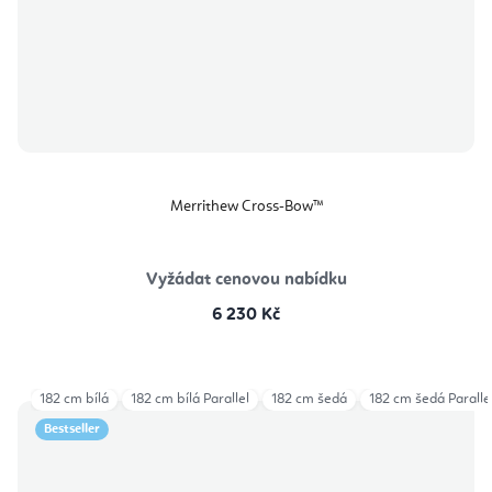
Merrithew Cross-Bow™
Vyžádat cenovou nabídku
6 230 Kč
182 cm bílá
182 cm bílá Parallel
182 cm šedá
182 cm šedá Paralle
Bestseller