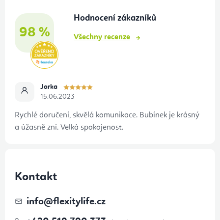
t
Hodnocení zákazníků
í
98 %
Všechny recenze
Jarka
15.06.2023
Rychlé doručení, skvělá komunikace. Bubínek je krásný
a úžasně zní. Velká spokojenost.
Kontakt
info
@
flexitylife.cz