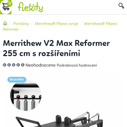
Přejít
NÁKUPNÍ
na
obsah
KOŠÍK
Domů
Pomůcky
Merrithew® Pilates stroje
Merrithew® Pilates
Reformer
Merrithew V2 Max Reformer
255 cm s rozšířeními
Průměrné
Neohodnoceno
Podrobnosti hodnocení
hodnocení
produktu
je
0,0
Bestseller
z
5
hvězdiček.