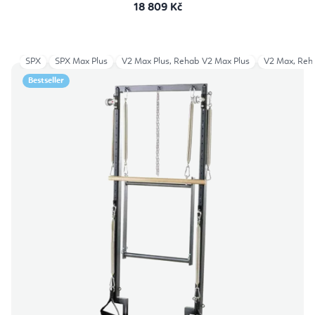
18 809 Kč
SPX
SPX Max Plus
V2 Max Plus, Rehab V2 Max Plus
V2 Max, Reh
Bestseller