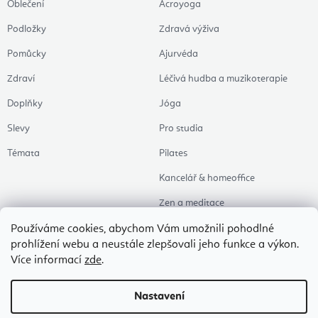
Oblečení
Acroyoga
Podložky
Zdravá výživa
Pomůcky
Ajurvéda
Zdraví
Léčivá hudba a muzikoterapie
Doplňky
Jóga
Slevy
Pro studia
Témata
Pilates
Kancelář & homeoffice
Zen a meditace
Aromaterapie
Používáme cookies, abychom Vám umožnili pohodlné
prohlížení webu a neustále zlepšovali jeho funkce a výkon.
Zdravý spánek
Více informací
zde
.
Naše oblíbené
Nastavení
Copyright 2026
Flexity Joga Shop
. Všechna práva vyhrazena.
Upravit nastavení
cookies