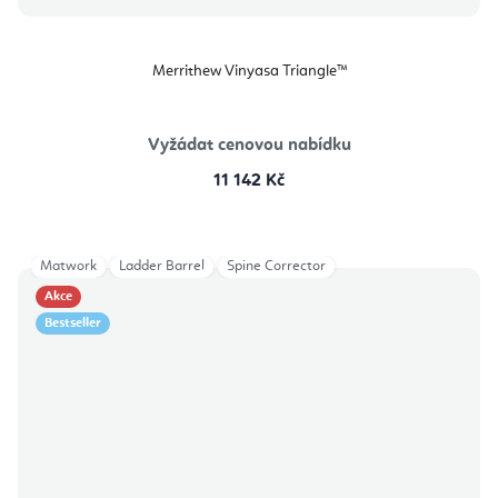
Merrithew Vinyasa Triangle™
Vyžádat cenovou nabídku
11 142 Kč
Matwork
Ladder Barrel
Spine Corrector
Akce
Bestseller