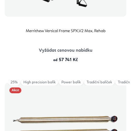
Merrithew Vertical Frame SPX,V2 Max, Rehab
Vyžádat cenovou nabídku
57 741 Kč
od
25%
High precision balík
Power balík
Tradiční balíček
Tradiční
Akce