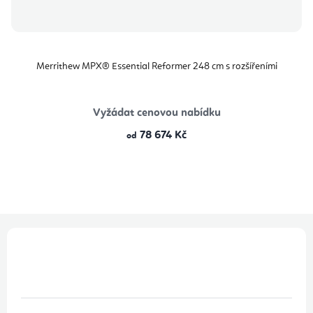
Merrithew MPX® Essential Reformer 248 cm s rozšířeními
Vyžádat cenovou nabídku
78 674 Kč
od
Z
á
p
a