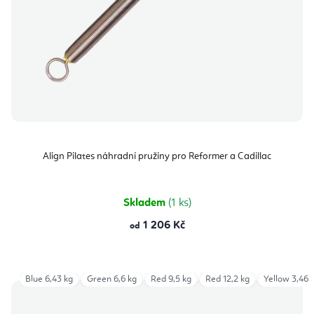
Align Pilates náhradní pružiny pro Reformer a Cadillac
Skladem
(1 ks)
1 206 Kč
od
Blue 6,43 kg
Green 6,6 kg
Red 9,5 kg
Red 12,2 kg
Yellow 3,46 