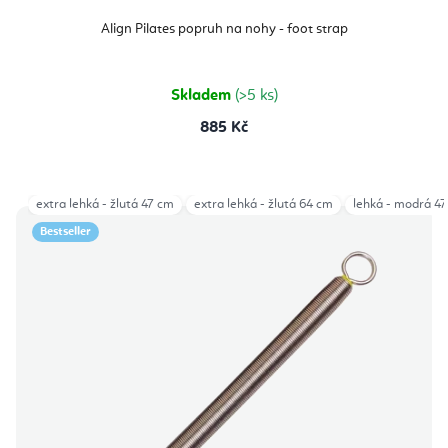
Align Pilates popruh na nohy - foot strap
Skladem
(>5 ks)
885 Kč
extra lehká - žlutá 47 cm
extra lehká - žlutá 64 cm
lehká - modrá 4
Bestseller