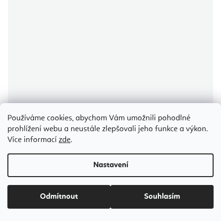
Používáme cookies, abychom Vám umožnili pohodlné
prohlížení webu a neustále zlepšovali jeho funkce a výkon.
Elina Pilates Aluminium Reformer - hliníkový reformer 4 výšky a věž
Více informací
zde
.
Nastavení
Vyžádat cenovou nabídku
70 301 Kč
od
Odmítnout
Souhlasím