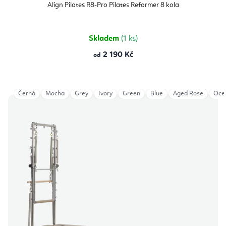
Align Pilates R8-Pro Pilates Reformer 8 kola
Skladem
(1 ks)
2 190 Kč
od
Černá
Mocha
Grey
Ivory
Green
Blue
Aged Rose
Oce