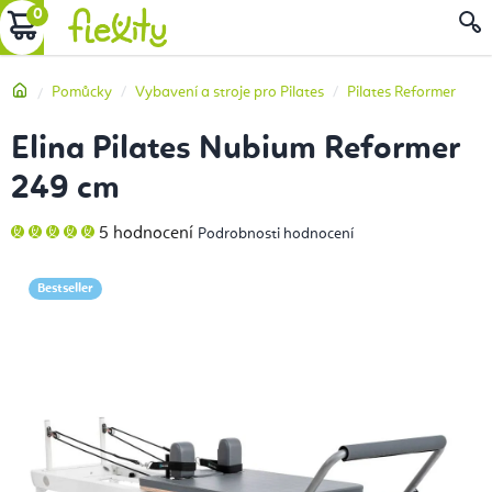
Přejít
NÁKUPNÍ
na
obsah
KOŠÍK
Domů
Pomůcky
Vybavení a stroje pro Pilates
Pilates Reformer
Elina Pilates Nubium Reformer
249 cm
Průměrné
5 hodnocení
Podrobnosti hodnocení
hodnocení
produktu
je
5,0
Bestseller
z
5
hvězdiček.