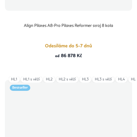
Align Pilates A8-Pro Pilates Reformer stroj 8 kola
Odesíláme do 5-7 dnů
86 878 Kč
od
HL1
HL1 s věží
HL2
HL2 s věží
HL3
HL3 s věží
HL4
HL4
Bestseller