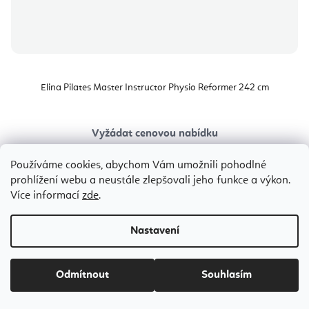
Elina Pilates Master Instructor Physio Reformer 242 cm
Vyžádat cenovou nabídku
146 047 Kč
od
Používáme cookies, abychom Vám umožnili pohodlné
prohlížení webu a neustále zlepšovali jeho funkce a výkon.
Více informací
zde
.
Černá
Mocha
Grey
Ivory
Green
Blue
Aged Rose
Oce
Bestseller
Nastavení
Odmítnout
Souhlasím