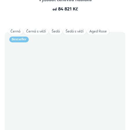
Vyžádat cenovou nabídku
84 821 Kč
od
Černá
Černá s věží
Šedá
Šedá s věží
Aged Rose
Bestseller