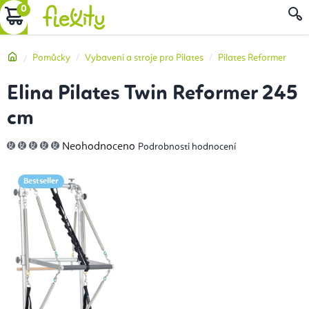
Přejít
NÁKUPNÍ
na
obsah
KOŠÍK
Domů
Pomůcky
Vybavení a stroje pro Pilates
Pilates Reformer
Elina Pilates Twin Reformer 245
cm
Průměrné
Neohodnoceno
Podrobnosti hodnocení
hodnocení
produktu
je
0,0
Bestseller
z
5
hvězdiček.