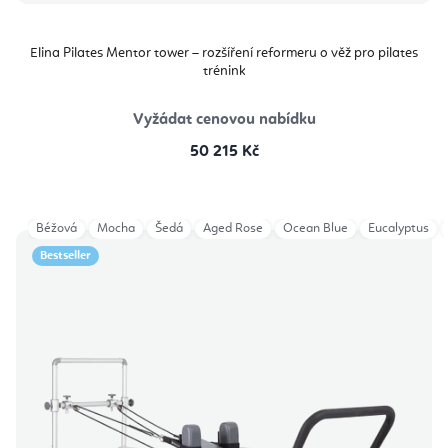
Elina Pilates Mentor tower – rozšíření reformeru o věž pro pilates
trénink
Vyžádat cenovou nabídku
50 215 Kč
Béžová
Mocha
Šedá
Aged Rose
Ocean Blue
Eucalyptus
Bestseller