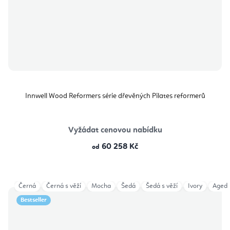
Innwell Wood Reformers série dřevěných Pilates reformerů
Vyžádat cenovou nabídku
60 258 Kč
od
Černá
Černá s věží
Mocha
Šedá
Šedá s věží
Ivory
Aged 
Bestseller