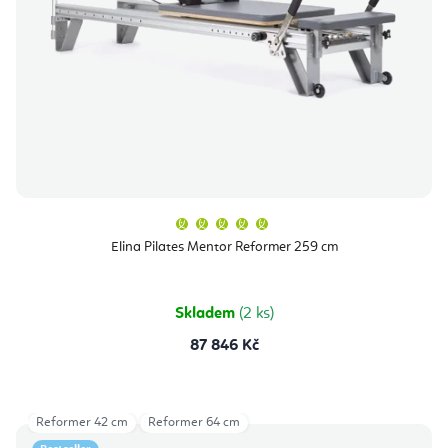
Průměrné
hodnocení
produktu
Elina Pilates Mentor Reformer 259 cm
je
5,0
z
5
hvězdiček.
Skladem
(2 ks)
87 846 Kč
Reformer 42 cm
Reformer 64 cm