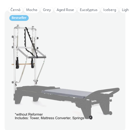
Černá
Mocha
Grey
Aged Rose
Eucalyptus
Iceberg
Ligh
Bestseller