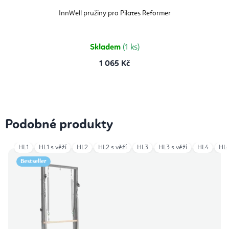
InnWell pružiny pro Pilates Reformer
Skladem
(1 ks)
1 065 Kč
Podobné produkty
HL1
HL1 s věží
HL2
HL2 s věží
HL3
HL3 s věží
HL4
HL4
Bestseller