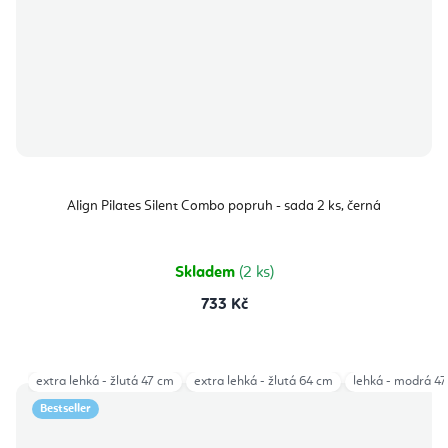
Align Pilates Silent Combo popruh - sada 2 ks, černá
Skladem
(2 ks)
733 Kč
extra lehká - žlutá 47 cm
extra lehká - žlutá 64 cm
lehká - modrá 4
Bestseller