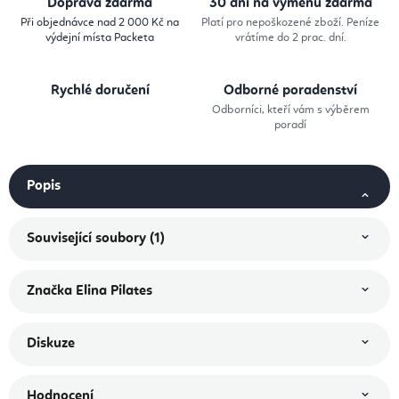
Doprava zdarma
30 dní na výměnu zdarma
Při objednávce nad 2 000 Kč na
Platí pro nepoškozené zboží. Peníze
výdejní místa Packeta
vrátíme do 2 prac. dní.
Rychlé doručení
Odborné poradenství
Odborníci, kteří vám s výběrem
poradí
Popis
Související soubory (1)
Značka
Elina Pilates
Diskuze
Hodnocení