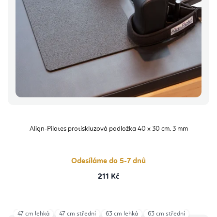
Align-Pilates protiskluzová podložka 40 x 30 cm, 3 mm
Odesíláme do 5-7 dnů
211 Kč
47 cm lehká
47 cm střední
63 cm lehká
63 cm střední