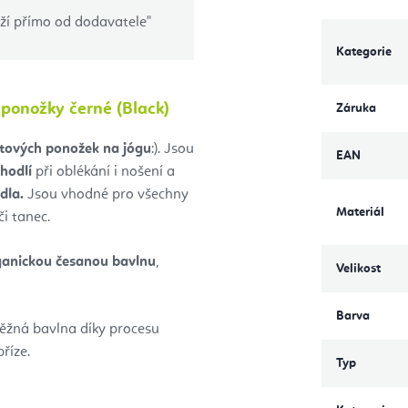
oží přímo od dodavatele"
Kategorie
 ponožky černé (Black)
Záruka
tových ponožek na jógu
:). Jsou
EAN
ohodlí
při oblékání i nošení a
dla.
Jsou vhodné pro všechny
Materiál
či tanec.
ganickou česanou bavlnu
,
Velikost
Barva
ěžná bavlna díky procesu
říze.
Typ