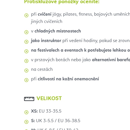
Protiskluzové ponožky oceníte:
při
cvičení
jógy, pilates, fitness, bojových uměníc
jiných cvičeních
v
chladných místnostech
jako instruktor
při vedení hodiny, pokud se zrovn
na festivalech a eventoch k potřebujete lehkou 
v prstových botách nebo jako
alternativní baref
na cestách
při
citlivosti na kožní onemocnění
VELIKOST
XS:
EU 33-35.5
S:
UK 3-5.5 / EU 36-38.5