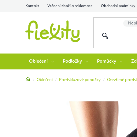
Přejít
Kontakt
Vrácení zboží a reklamace
Obchodní podmínky
na
obsah
Oblečení
Podložky
Pomůcky
Zd
Domů
Oblečení
Protiskluzové ponožky
Otevřené protis