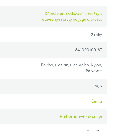
Dámské protiskluzové ponožky s
otevřenými prsty na jógu a pilates
2 roky
841090109187
Bavlna, Elastan, Elastodien, Nylon,
Polyester
M, S
Černá
Halftoe (otevřené prsty)