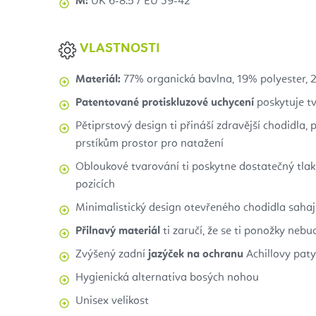
M:
UK 6-8.5 / EU 39-42
VLASTNOSTI
Materiál:
77% organická bavlna, 19% polyester, 
Patentované protiskluzové uchycení
poskytuje t
Pětiprstový design ti přináší zdravější chodidla,
prstíkům prostor pro natažení
Obloukové tvarování ti poskytne dostatečný tlak
pozicích
Minimalistický design otevřeného chodidla sahají
Přilnavý materiál
ti zaručí, že se ti ponožky nebu
Zvýšený zadní
jazýček na ochranu
Achillovy paty
Hygienická alternativa bosých nohou
Unisex velikost