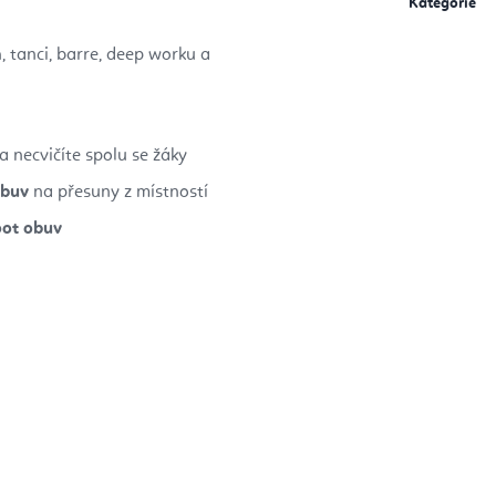
Kategorie
h, tanci, barre, deep worku a
a necvičíte spolu se žáky
obuv
na přesuny z místností
oot obuv