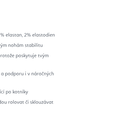
2% elastan, 2% elastodien
vým nohám stabilitu
 protože poskytuje tvým
 a podporu i v náročných
cí po kotníky
dou rolovat či sklouzávat