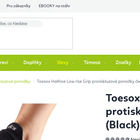
Pro zákazníky
EBOOKY na stáhnutí
Flexity Family Ambasádori
raví
Doplňky
Slevy
Témata
Značky
kluzové ponožky
Toesox Halftoe Low rise Grip protiskluzové ponožky čer
Toesox
protis
(Black)
Prů
Neo