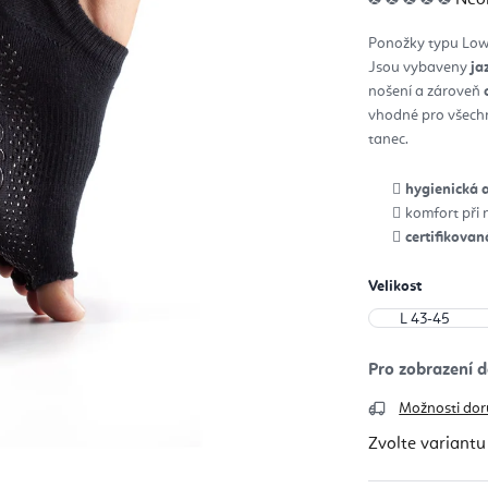
hod
pro
je
Ponožky typu Low 
0,0
z
Jsou vybaveny
ja
5
hvěz
nošení a zároveň
vhodné pro všec
tanec.
hygienická a
komfort při 
certifikova
Velikost
Možnosti dor
Zvolte variantu