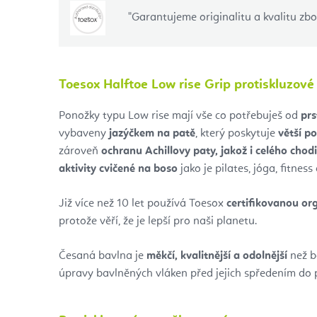
"Garantujeme originalitu a kvalitu zb
Toesox Halftoe Low rise Grip protiskluzové
Ponožky typu Low rise mají vše co potřebuješ od
prs
vybaveny
jazýčkem na patě
, který poskytuje
větší p
zároveň
ochranu Achillovy paty, jakož i celého chodi
aktivity cvičené na boso
jako je pilates, jóga, fitness 
Již více než 10 let používá Toesox
certifikovanou or
protože věří, že je lepší pro naši planetu.
Česaná bavlna je
měkčí, kvalitnější a odolnější
než b
úpravy bavlněných vláken před jejich spředením do p