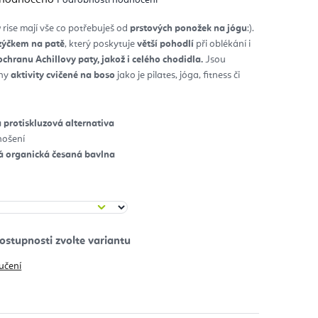
nocení
duktu
rise mají vše co potřebuješ od
prstových ponožek na jógu
:).
zýčkem na patě
, který poskytuje
větší pohodlí
při oblékání i
diček.
ochranu Achillovy paty, jakož i celého chodidla.
Jsou
hny
aktivity cvičené na boso
jako je pilates, jóga, fitness či
 protiskluzová alternativa
nošení
ná organická česaná bavlna
učení