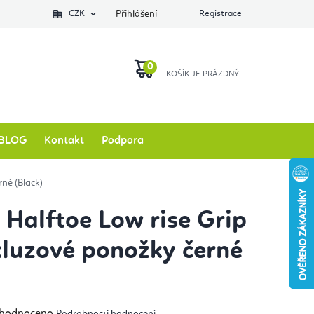
Podlozkynajogu.cz
CZK
Zkontrolovat stav objednávky
Přihlášení
Registrace
O nás
NÁKUPNÍ
KOŠÍK
BLOG
Kontakt
Podpora
né (Black)
 Halftoe Low rise Grip
kluzové ponožky černé
měrné
hodnoceno
Podrobnosti hodnocení