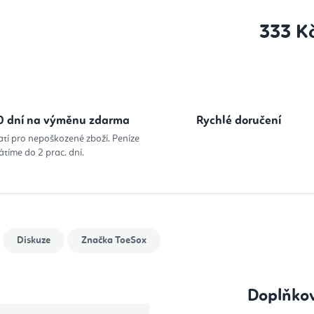
333 K
Měrná cena
0 dní na výměnu zdarma
Rychlé doručení
atí pro nepoškozené zboží. Peníze
átíme do 2 prac. dní.
Diskuze
Značka
ToeSox
Doplňko