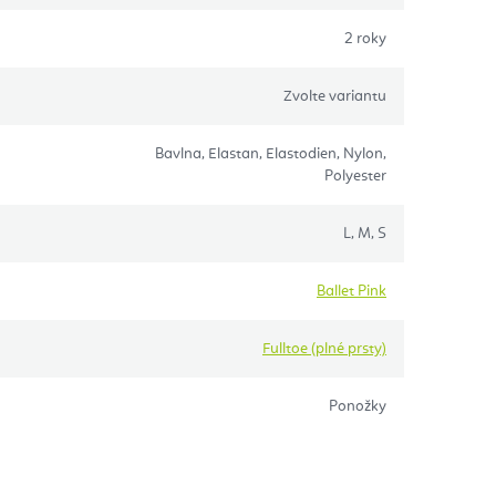
2 roky
Zvolte variantu
Bavlna, Elastan, Elastodien, Nylon,
Polyester
L, M, S
Ballet Pink
Fulltoe (plné prsty)
Ponožky