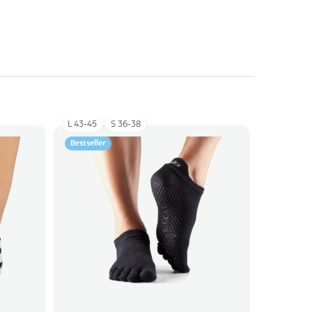
L 43-45
S 36-38
Bestseller