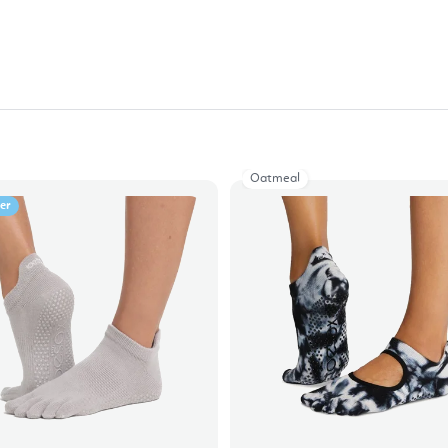
Oatmeal
ler