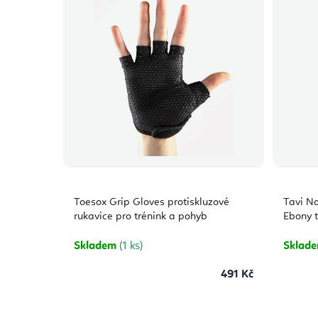
Toesox Grip Gloves protiskluzové
Tavi No
rukavice pro trénink a pohyb
Ebony t
Skladem
(1 ks)
Sklad
491 Kč