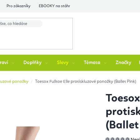
Pro zákazníky
EBOOKY na stáhnutí
Flexity Family Ambasádori
raví
Doplňky
Slevy
Témata
Značky
luzové ponožky
Toesox Fulltoe Elle protiskluzové ponožky (Ballet Pink)
Toesox 
protis
(Ballet
Prů
Neo