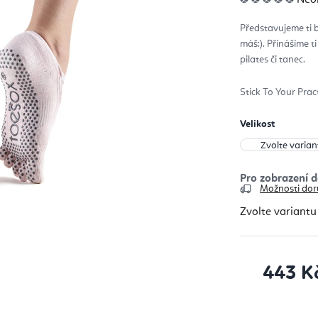
hod
pro
je
Představujeme ti b
0,0
z
máš:). Přinášíme ti
5
hvěz
pilates či tanec.
Stick To Your Prac
Velikost
Možnosti dor
Zvolte variantu
443 K
Měrná cena