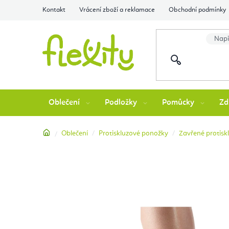
Přejít
Kontakt
Vrácení zboží a reklamace
Obchodní podmínky
na
obsah
Oblečení
Podložky
Pomůcky
Zd
Domů
Oblečení
Protiskluzové ponožky
Zavřené protisk