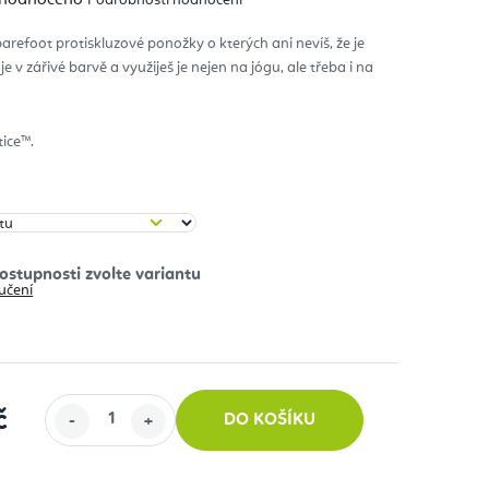
nocení
duktu
arefoot protiskluzové ponožky o kterých ani nevíš, že je
 je v zářivé barvě a využiješ je nejen na jógu, ale třeba i na
diček.
tice™.
učení
č
DO KOŠÍKU
: