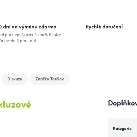
0 dní na výměnu zdarma
Rychlé doručení
atí pro nepoškozené zboží. Peníze
átíme do 2 prac. dní.
Diskuze
Značka
ToeSox
Doplňko
skluzové
Kategorie