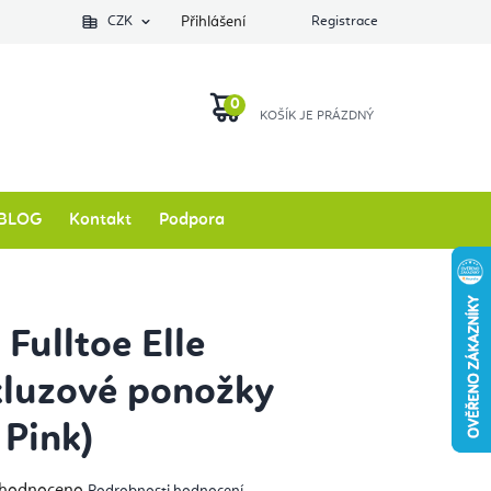
Podlozkynajogu.cz
CZK
Zkontrolovat stav objednávky
Přihlášení
Registrace
O nás
NÁKUPNÍ
KOŠÍK
BLOG
Kontakt
Podpora
Fulltoe Elle
kluzové ponožky
 Pink)
měrné
hodnoceno
Podrobnosti hodnocení