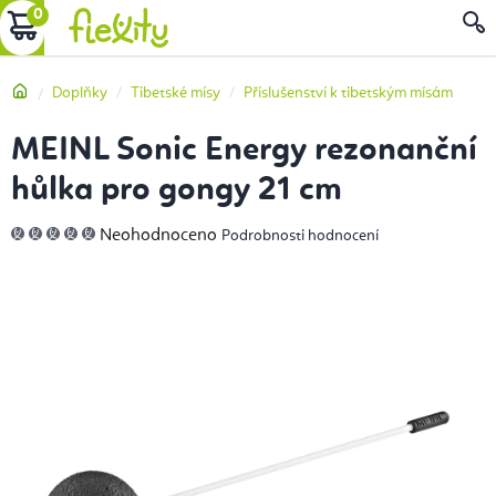
Přejít
NÁKUPNÍ
na
obsah
KOŠÍK
Domů
Doplňky
Tibetské mísy
Příslušenství k tibetským mísám
MEINL Sonic Energy rezonanční
hůlka pro gongy 21 cm
Průměrné
Neohodnoceno
Podrobnosti hodnocení
hodnocení
produktu
je
0,0
z
5
hvězdiček.