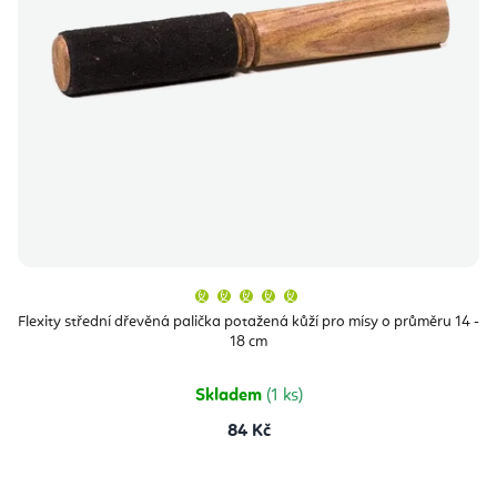
Průměrné
hodnocení
produktu
Flexity střední dřevěná palička potažená kůží pro mísy o průměru 14 -
je
18 cm
5,0
z
5
hvězdiček.
Skladem
(1 ks)
84 Kč