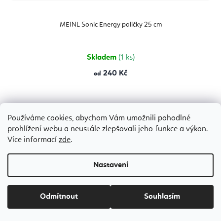
MEINL Sonic Energy paličky 25 cm
Skladem
(1 ks)
240 Kč
od
Používáme cookies, abychom Vám umožnili pohodlné
prohlížení webu a neustále zlepšovali jeho funkce a výkon.
Více informací
zde
.
Z
á
Nastavení
p
a
Odmítnout
Souhlasím
t
Hodnocení zákazníků