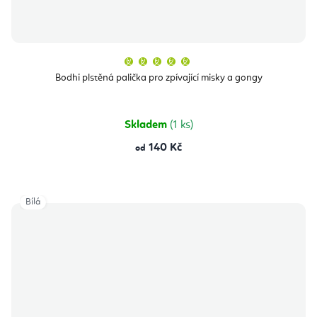
Průměrné
hodnocení
produktu
Bodhi plstěná palička pro zpívající misky a gongy
je
5,0
z
5
hvězdiček.
Skladem
(1 ks)
140 Kč
od
Bílá