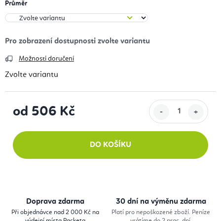
Průměr
Možnosti doručení
Zvolte variantu
od
506 Kč
Měrná cena:
DO KOŠÍKU
Doprava zdarma
30 dní na výměnu zdarma
Při objednávce nad 2 000 Kč na
Platí pro nepoškozené zboží. Peníze
výdejní místa Packeta
vrátíme do 2 prac. dní.