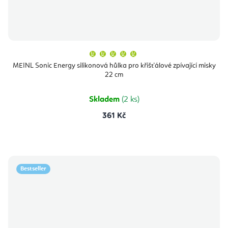
Průměrné
hodnocení
produktu
MEINL Sonic Energy silikonová hůlka pro křišťálové zpívající misky
je
22 cm
5,0
z
5
hvězdiček.
Skladem
(2 ks)
361 Kč
Bestseller