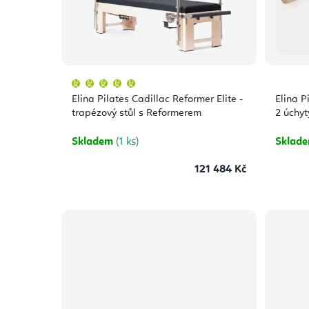
Průměrné
hodnocení
produktu
Elina Pilates Cadillac Reformer Elite -
Elina P
je
5,0
trapézový stůl s Reformerem
2 úchyt
z
5
hvězdiček.
Skladem
(1 ks)
Sklad
121 484 Kč