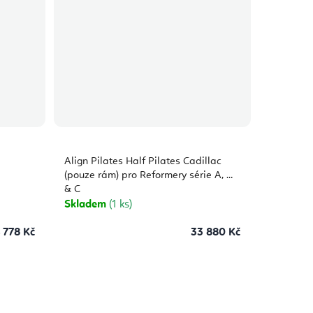
Align Pilates Half Pilates Cadillac
(pouze rám) pro Reformery série A, M
& C
Skladem
(1 ks)
 778 Kč
33 880 Kč