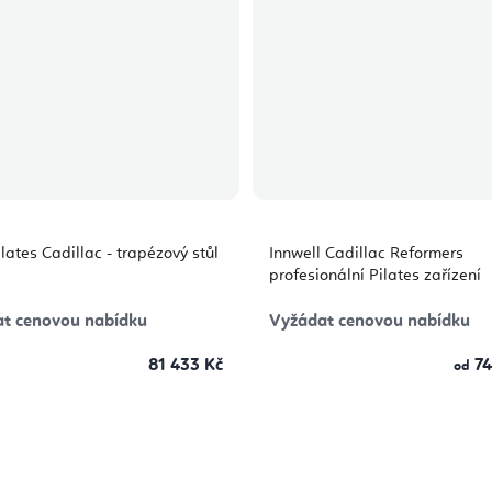
ilates Cadillac - trapézový stůl
Innwell Cadillac Reformers
profesionální Pilates zařízení
t cenovou nabídku
Vyžádat cenovou nabídku
81 433 Kč
74
od