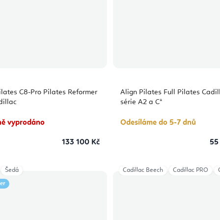
ilates C8-Pro Pilates Reformer
Align Pilates Full Pilates Cadil
dillac
série A2 a C*
ě vyprodáno
Odesíláme do 5-7 dnů
133 100 Kč
55
Šedá
Cadillac Beech
Cadillac PRO
ler