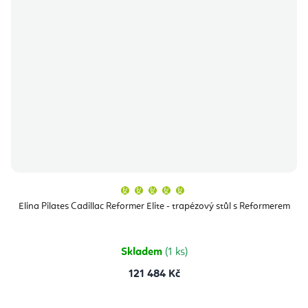
Průměrné
hodnocení
produktu
Elina Pilates Cadillac Reformer Elite - trapézový stůl s Reformerem
je
5,0
z
5
hvězdiček.
Skladem
(1 ks)
121 484 Kč