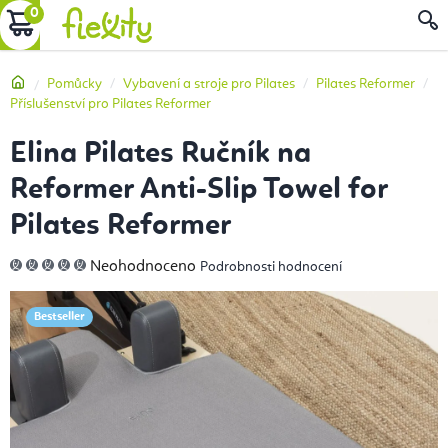
Přejít
NÁKUPNÍ
na
obsah
KOŠÍK
Domů
Pomůcky
Vybavení a stroje pro Pilates
Pilates Reformer
Příslušenství pro Pilates Reformer
Elina Pilates Ručník na
Reformer Anti-Slip Towel for
Pilates Reformer
Průměrné
Neohodnoceno
Podrobnosti hodnocení
hodnocení
produktu
je
0,0
Bestseller
z
5
hvězdiček.