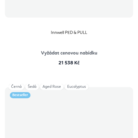
Innwell PED & PULL
Vyžádat cenovou nabídku
21 538 Kč
Černá
Šedá
Aged Rose
Eucalyptus
Bestseller