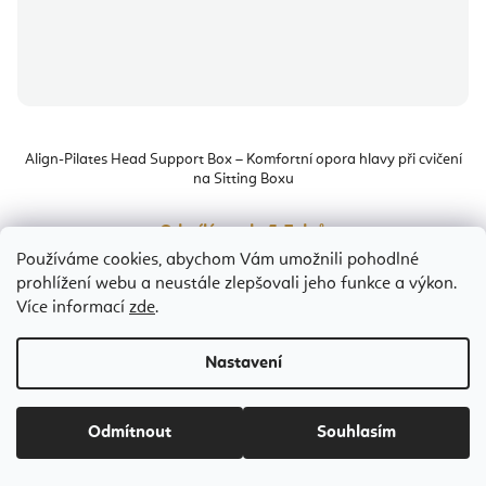
Align-Pilates Head Support Box – Komfortní opora hlavy při cvičení
na Sitting Boxu
Odesíláme do 5-7 dnů
Používáme cookies, abychom Vám umožnili pohodlné
1 599 Kč
prohlížení webu a neustále zlepšovali jeho funkce a výkon.
Více informací
zde
.
Nastavení
Bestseller
Odmítnout
Souhlasím