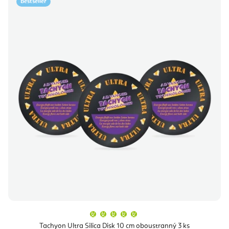
Bestseller
Průměrné
hodnocení
produktu
Tachyon Ultra Silica Disk 10 cm oboustranný 3 ks