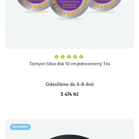
Průměrné
hodnocení
produktu
Tachyon Silica disk 10 cm jednostranný 3 ks
je
5,0
z
5
hvězdiček.
Odesíláme do 5-8 dnů
3 474 Kč
Bestseller