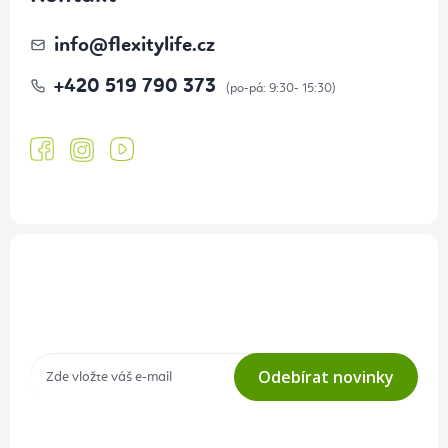
info
@
flexitylife.cz
+420 519 790 373
Přihlášení odběru newsletteru
Tajné akce, výprodeje a soutěže na váš e-mail
Odebírat novinky
Přihlášením odběru souhlasíte s
podmínkami ochrany osobních