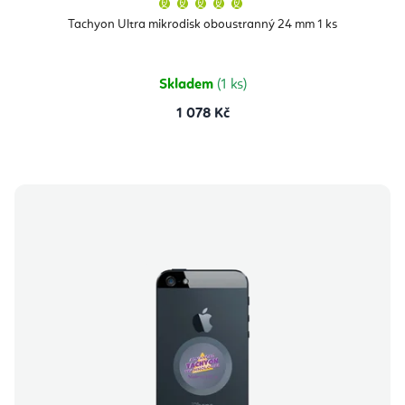
hodnocení
produktu
Tachyon Ultra mikrodisk oboustranný 24 mm 1 ks
je
5,0
z
5
hvězdiček.
Skladem
(1 ks)
1 078 Kč