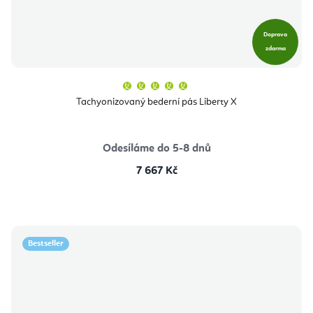
Doprava
zdarma
Průměrné
hodnocení
produktu
Tachyonizovaný bederní pás Liberty X
je
5,0
z
5
hvězdiček.
Odesíláme do 5-8 dnů
7 667 Kč
Bestseller