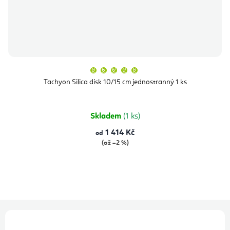
Průměrné
hodnocení
produktu
Tachyon Silica disk 10/15 cm jednostranný 1 ks
je
5,0
z
5
hvězdiček.
Skladem
(1 ks)
1 414 Kč
od
(až –2 %)
Z