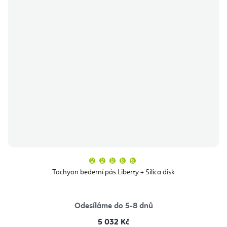
Průměrné
hodnocení
produktu
Tachyon bederní pás Liberty + Silica disk
je
5,0
z
5
hvězdiček.
Odesíláme do 5-8 dnů
5 032 Kč