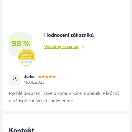
á
p
a
t
Hodnocení zákazníků
í
98 %
Všechny recenze
Jarka
15.06.2023
Rychlé doručení, skvělá komunikace. Bubínek je krásný
a úžasně zní. Velká spokojenost.
Kontakt