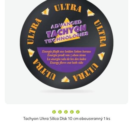
Průměrné
hodnocení
produktu
Tachyon Ultra Silica Disk 10 cm oboustranný 1 ks
je
5,0
z
5