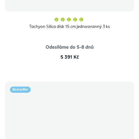
Průměrné
hodnocení
produktu
Tachyon Silica disk 15 cm jednostranný 3 ks
je
5,0
z
5
hvězdiček.
Odesíláme do 5-8 dnů
5 391 Kč
Bestseller