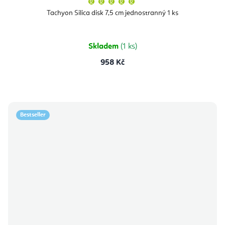
hodnocení
produktu
Tachyon Silica disk 7,5 cm jednostranný 1 ks
je
5,0
z
5
hvězdiček.
Skladem
(1 ks)
958 Kč
Bestseller