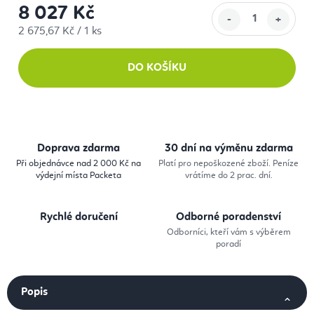
8 027 Kč
Měrná cena:
2 675,67 Kč / 1 ks
DO KOŠÍKU
Doprava zdarma
30 dní na výměnu zdarma
Při objednávce nad 2 000 Kč na
Platí pro nepoškozené zboží. Peníze
výdejní místa Packeta
vrátíme do 2 prac. dní.
Rychlé doručení
Odborné poradenství
Odborníci, kteří vám s výběrem
poradí
Popis