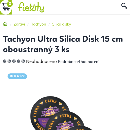
Přejít
NÁKUPNÍ
na
obsah
KOŠÍK
Domů
Zdraví
Tachyon
Silica disky
Tachyon Ultra Silica Disk 15 cm
oboustranný 3 ks
Průměrné
Neohodnoceno
Podrobnosti hodnocení
hodnocení
produktu
je
0,0
Bestseller
z
5
hvězdiček.