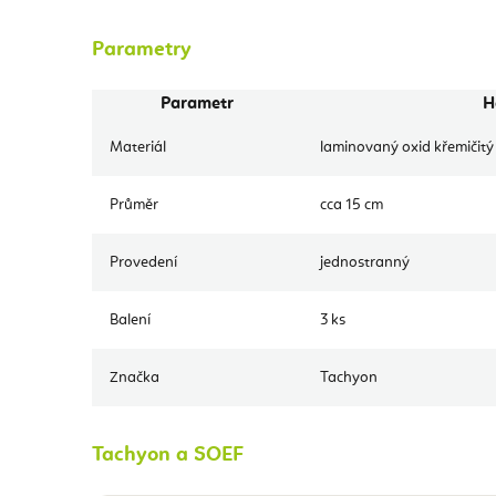
Parametry
Parametr
H
Materiál
laminovaný oxid křemičitý
Průměr
cca 15 cm
Provedení
jednostranný
Balení
3 ks
Značka
Tachyon
Tachyon a SOEF