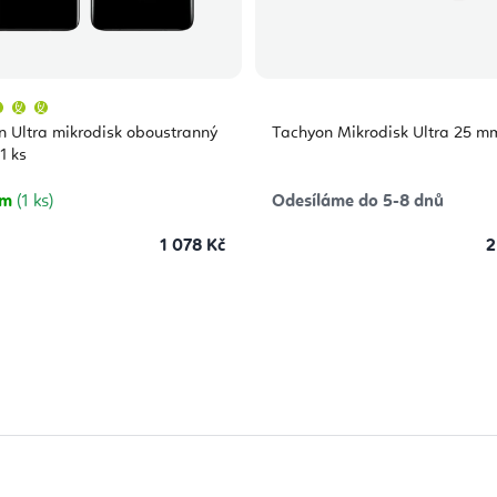
Průměrné
hodnocení
produktu
 Ultra mikrodisk oboustranný
Tachyon Mikrodisk Ultra 25 mm
je
5,0
1 ks
z
5
hvězdiček.
em
(1 ks)
Odesíláme do 5-8 dnů
1 078 Kč
2