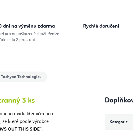
0 dní na výměnu zdarma
Rychlé doručení
atí pro nepoškozené zboží. Peníze
átíme do 2 prac. dní.
Tachyon Technologies
tranný 3 ks
Doplňko
vaného oxidu křemičitého o
, ze které podle výrobce
Kategorie
WS OUT THIS SIDE“
.