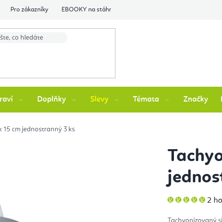
Pro zákazníky
EBOOKY na stáhnutí
Flexity Family Ambasádori
raví
Doplňky
Slevy
Témata
Značky
k 15 cm jednostranný 3 ks
Tachyo
jednos
Prů
2 h
hod
pro
je
Tachyonizovaný si
5,0