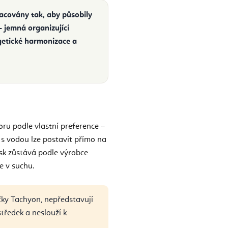
racovány tak, aby působily
jemná organizující
getické harmonizace a
ru podle vlastní preference –
 s vodou lze postavit přímo na
isk zůstává podle výrobce
e v suchu.
čky Tachyon, nepředstavují
tředek a neslouží k