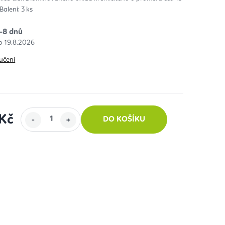
Balení: 3 ks
diček.
-8 dnů
19.8.2026
učení
 Kč
DO KOŠÍKU
: