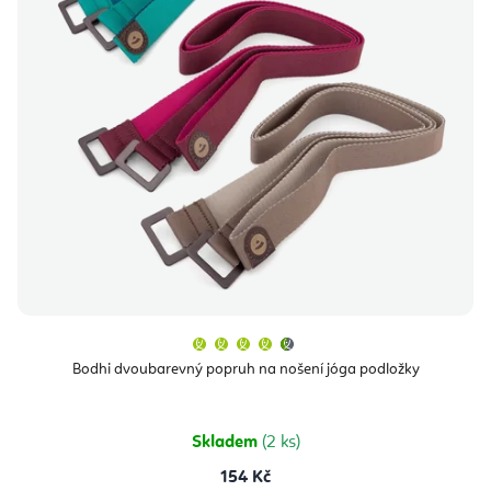
Průměrné
hodnocení
produktu
Bodhi dvoubarevný popruh na nošení jóga podložky
je
4,5
z
5
hvězdiček.
Skladem
(2 ks)
154 Kč