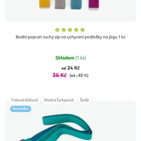
Průměrné
hodnocení
produktu
Bodhi popruh suchý zip na uchycení podložky na jógu 1 ks
je
5,0
z
5
hvězdiček.
Skladem
(1 ks)
24 Kč
od
36 Kč
(až –33 %)
Fialová,Růžová
Modrá,Tyrkysová
Šedá
Bestseller