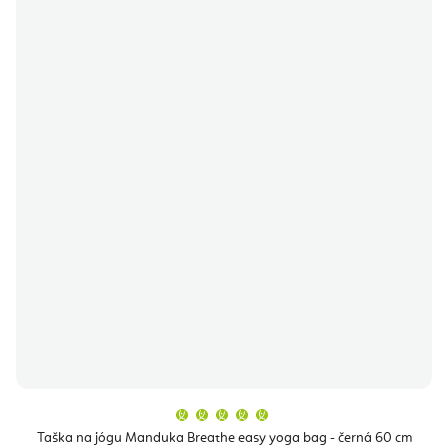
Průměrné
hodnocení
produktu
Taška na jógu Manduka Breathe easy yoga bag - černá 60 cm
je