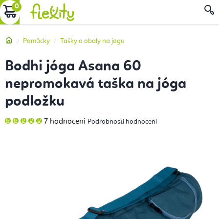
Přejít
NÁKUPNÍ
na
obsah
KOŠÍK
Domů
Pomůcky
Tašky a obaly na jogu
Bodhi jóga Asana 60
nepromokavá taška na jóga
podložku
Průměrné
7 hodnocení
Podrobnosti hodnocení
hodnocení
produktu
je
5,0
z
5
hvězdiček.