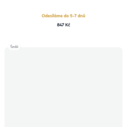
5,0
z
5
hvězdiček.
Odesíláme do 5-7 dnů
847 Kč
Šedá