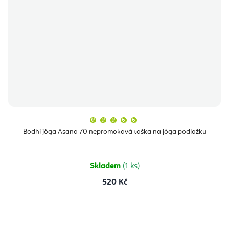
Průměrné
hodnocení
produktu
Bodhi jóga Asana 70 nepromokavá taška na jóga podložku
je
5,0
z
5
hvězdiček.
Skladem
(1 ks)
520 Kč