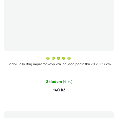
Průměrné
hodnocení
produktu
Bodhi Easy Bag nepromokavý vak na jóga podložku 70 x O 17 cm
je
5,0
z
5
hvězdiček.
Skladem
(4 ks)
140 Kč