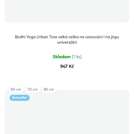
Bodhi Yoga Urban Tote velká taška na cestování i na jógu
univerzální
Skladem
(1 ks)
947 Kč
60 cm
70 cm
80 cm
Bestseller