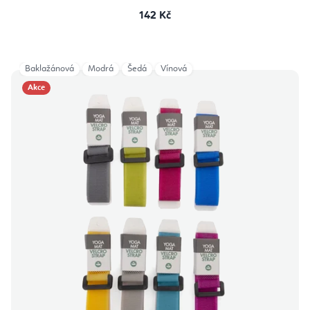
142 Kč
Baklažánová
Modrá
Šedá
Vínová
Akce