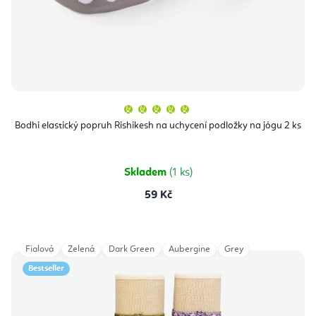
Průměrné
hodnocení
produktu
Bodhi elastický popruh Rishikesh na uchycení podložky na jógu 2 ks
je
5,0
z
5
hvězdiček.
Skladem
(1 ks)
59 Kč
Fialová
Zelená
Dark Green
Aubergine
Grey
Bestseller