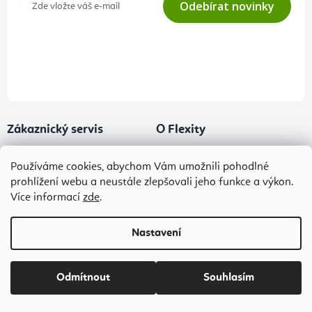
Odebírat novinky
Přihlášením odběru souhlasíte s
podmínkami ochrany osobních
údajů
Zákaznický servis
O Flexity
Vrácení zboží, výměna a
Kontakt
Používáme cookies, abychom Vám umožnili pohodlné
reklamace
O nás
prohlížení webu a neustále zlepšovali jeho funkce a výkon.
Obchodní podmínky
Více informací
zde
.
Magazín
Ochrana osobních údajů
Příběhy
Nastavení
Doprava a platba
Ke stažení
Flexity Family Ambasadoři
Spolupráce
Odmítnout
Souhlasím
Poradna