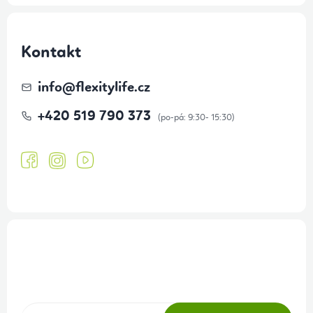
Kontakt
info
@
flexitylife.cz
+420 519 790 373
Přihlášení odběru newsletteru
Tajné akce, výprodeje a soutěže na váš e-mail