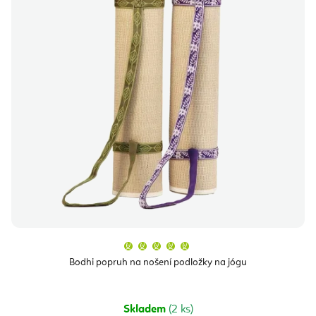
Průměrné
hodnocení
produktu
Bodhi popruh na nošení podložky na jógu
je
5,0
z
5
hvězdiček.
Skladem
(2 ks)