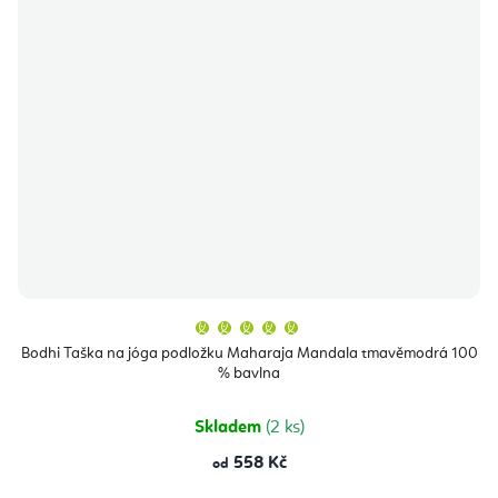
Průměrné
hodnocení
produktu
Bodhi Taška na jóga podložku Maharaja Mandala tmavěmodrá 100
je
% bavlna
5,0
z
5
hvězdiček.
Skladem
(2 ks)
558 Kč
od