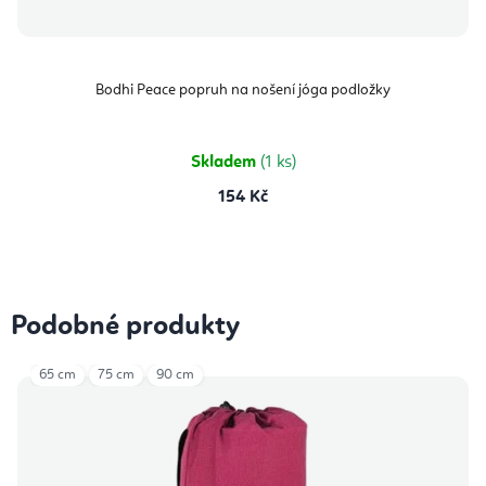
Bodhi Peace popruh na nošení jóga podložky
Skladem
(1 ks)
154 Kč
Podobné produkty
65 cm
75 cm
90 cm