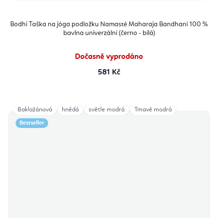
Bodhi Taška na jóga podložku Namasté Maharaja Bandhani 100 %
bavlna univerzální (černo - bílá)
Dočasně vyprodáno
581 Kč
Baklažánová
hnědá
světle modrá
Tmavě modrá
Bestseller