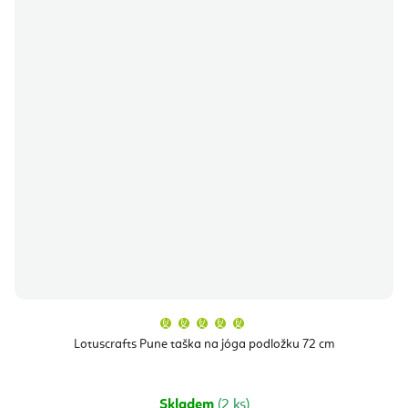
Průměrné
hodnocení
produktu
Lotuscrafts Pune taška na jóga podložku 72 cm
je
5,0
z
5
hvězdiček.
Skladem
(2 ks)