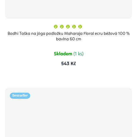
Průměrné
hodnocení
produktu
Bodhi Taška na jóga podložku Maharaja Floral ecru béžová 100 %
je
bavlna 60 cm
5,0
z
5
hvězdiček.
Skladem
(1 ks)
543 Kč
Bestseller