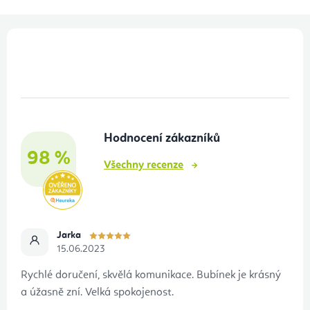
Z
á
p
a
t
Hodnocení zákazníků
í
98 %
Všechny recenze
Jarka
15.06.2023
Rychlé doručení, skvělá komunikace. Bubínek je krásný
a úžasně zní. Velká spokojenost.