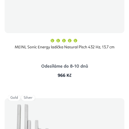
Průměrné
hodnocení
produktu
MEINL Sonic Energy ladička Natural Pitch 432 Hz, 13,7 cm
je
5,0
z
5
hvězdiček.
Odesíláme do 8-10 dnů
966 Kč
Gold
Silver