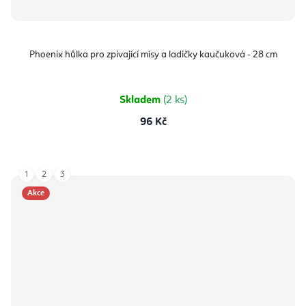
Phoenix hůlka pro zpívající mísy a ladičky kaučuková - 28 cm
Skladem
(2 ks)
96 Kč
1
2
3
Akce