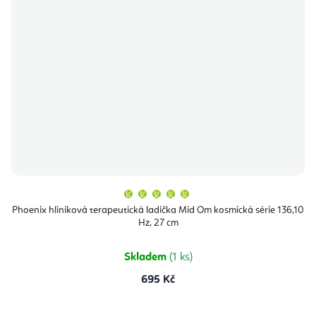
Průměrné
hodnocení
produktu
Phoenix hliníková terapeutická ladička Mid Om kosmická série 136,10
je
Hz, 27 cm
5,0
z
5
hvězdiček.
Skladem
(1 ks)
695 Kč