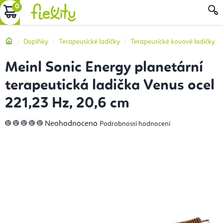
Přejít
NÁKUPNÍ
na
obsah
KOŠÍK
Domů
Doplňky
Terapeutické ladičky
Terapeutické kovové ladičky
Meinl Sonic Energy planetární
terapeutická ladička Venus ocel
221,23 Hz, 20,6 cm
Průměrné
Neohodnoceno
Podrobnosti hodnocení
hodnocení
produktu
je
0,0
z
5
hvězdiček.