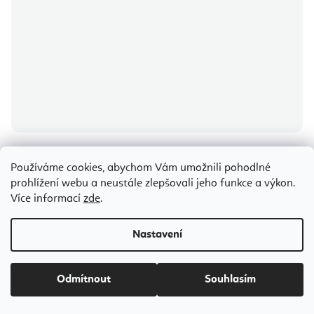
Průměrné
hodnocení
produktu
Meinl Sonic Energy planetární terapeutická ladička Geomagnetické
Používáme cookies, abychom Vám umožnili pohodlné
je
pole 149,74 Hz, 19,7 cm
5,0
prohlížení webu a neustále zlepšovali jeho funkce a výkon.
z
5
Více informací
zde
.
hvězdiček.
Odesíláme do 8-10 dnů
Nastavení
1 208 Kč
Odmítnout
Souhlasím