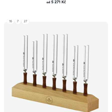
5 271 Kč
od
16
7
27