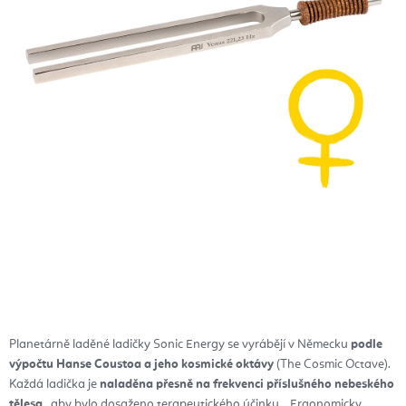
Planetárně laděné ladičky Sonic Energy se vyrábějí v Německu
podle
výpočtu Hanse Coustoa a jeho kosmické oktávy
(The Cosmic Octave).
Každá ladička je
naladěna přesně na frekvenci příslušného nebeského
tělesa
, aby bylo dosaženo terapeutického účinku.
Ergonomicky