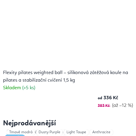
Flexity pilates weighted ball – silikonová zátěžová koule na
pilates a stabilizační cvičení 1,5 kg
Skladem
(>5 ks)
336 Kč
od
(až –12 %)
383 Kč
Nejprodávanější
Květ života
Černá
Tmavě modrá
růžová
Dusty Purple
Sage Green
Light Taupe
Ivory 1kg
Anthracite