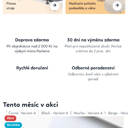
a
,
P
i
Doprava zdarma
30 dní na výměnu zdarma
l
Při objednávce nad 2 000 Kč na
Platí pro nepoškozené zboží. Peníze
výdejní místa Packeta
vrátíme do 2 prac. dní.
a
t
Rychlé doručení
Odborné poradenství
e
Odborníci, kteří vám s výběrem
poradí
s
,
Tento měsíc v akci
M
Green and Ivory
Černá
Černá
Černá
Černá
Beige - Variant A
Černá
Mocha
Mocha
Beige
Mocha
Brown
Total Green
Beige
Beige
Beige
Black - Variant A
Black - NO LOGO
Total Mocha
Mocha - Variant A
Pink and Ivory
Beige - Vari
Brown
e
Akce
Akce
Akce
Akce
Akce
Akce
Akce
Akce
Novinka
Novinka
Novinka
Novinka
Novinka
Novinka
d