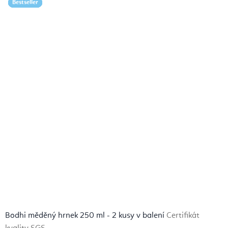
Bestseller
Bestseller
Bestseller
Bestseller
Bestseller
Bestseller
Bestseller
Bestseller
Bodhi měděný hrnek 250 ml - 2 kusy v balení
Certifikát