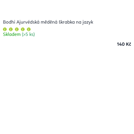
Bodhi Ajurvédská měděná škrabka na jazyk
Průměrné
hodnocení
Skladem
(>5 ks)
produktu
je
5,0
140 Kč
z
5
hvězdiček.