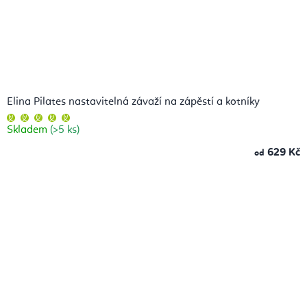
Elina Pilates nastavitelná závaží na zápěstí a kotníky
Průměrné
hodnocení
Skladem
(>5 ks)
produktu
je
5,0
629 Kč
od
z
5
hvězdiček.