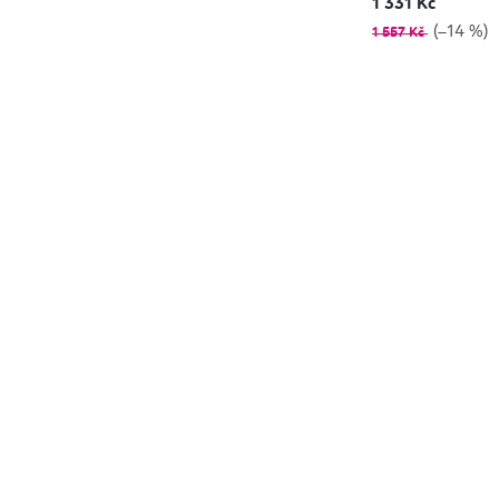
1 331 Kč
(–14 %)
1 557 Kč