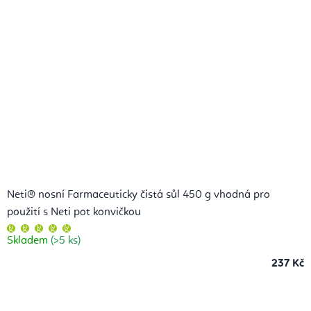
Neti® nosní Farmaceuticky čistá sůl 450 g vhodná pro
použití s Neti pot konvičkou
Průměrné
hodnocení
Skladem
(>5 ks)
produktu
je
5,0
237 Kč
z
5
hvězdiček.