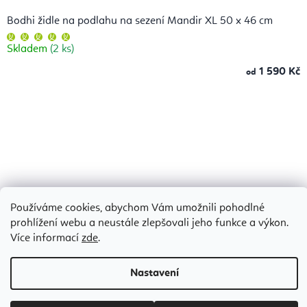
Bodhi židle na podlahu na sezení Mandir XL 50 x 46 cm
Průměrné
hodnocení
Skladem
(2 ks)
produktu
je
5,0
1 590 Kč
od
z
5
hvězdiček.
Používáme cookies, abychom Vám umožnili pohodlné
prohlížení webu a neustále zlepšovali jeho funkce a výkon.
Více informací
zde
.
Nastavení