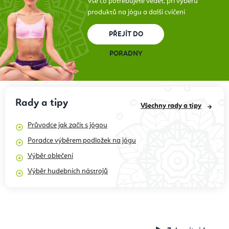
Vše co potřebujete vědět, při výběru
produktů na jógu a další cvičení
PŘEJÍT DO
PORADNY
Rady a tipy
Všechny rady a tipy
Průvodce jak začít s jógou
Poradce výběrem podložek na jógu
Výběr oblečení
Výběr hudebních nástrojů
Recenze produktů,