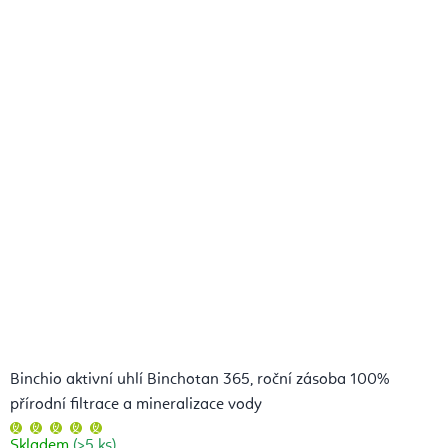
Binchio aktivní uhlí Binchotan 365, roční zásoba 100%
přírodní filtrace a mineralizace vody
Průměrné
hodnocení
Skladem
(>5 ks)
produktu