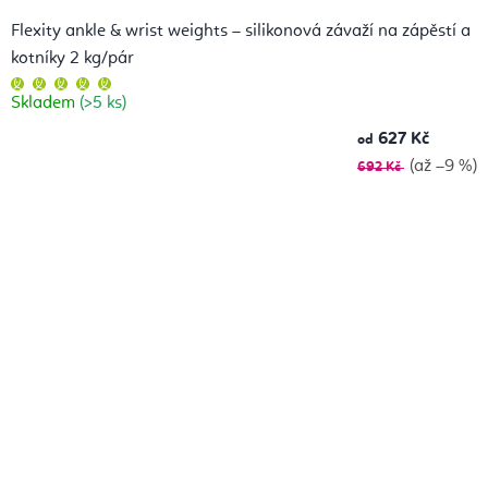
Flexity ankle & wrist weights – silikonová závaží na zápěstí a
kotníky 2 kg/pár
Průměrné
hodnocení
Skladem
(>5 ks)
produktu
je
5,0
627 Kč
od
z
5
(až –9 %)
692 Kč
hvězdiček.