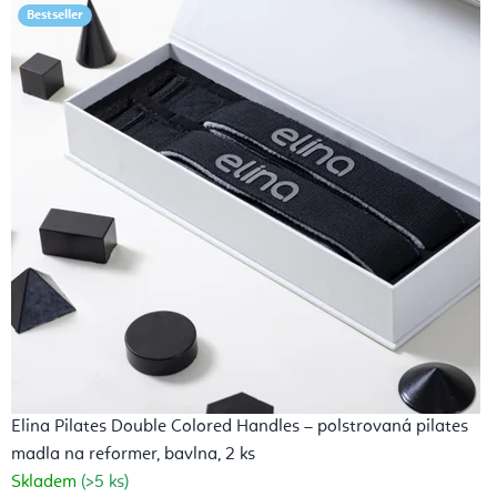
Bestseller
i
t
a
c
e
a
A
j
u
r
Elina Pilates Double Colored Handles – polstrovaná pilates
v
madla na reformer, bavlna, 2 ks
é
Skladem
(>5 ks)