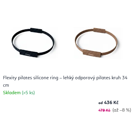
Flexity pilates silicone ring – lehký odporový pilates kruh 34
cm
Skladem
(>5 ks)
436 Kč
od
(až –8 %)
479 Kč