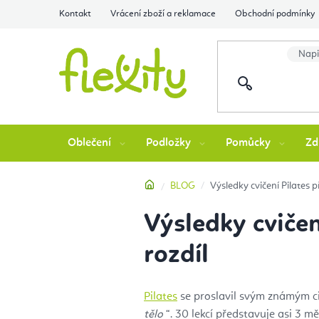
Přejít
Kontakt
Vrácení zboží a reklamace
Obchodní podmínky
na
obsah
Oblečení
Podložky
Pomůcky
Zd
Domů
BLOG
Výsledky cvičení Pilates p
Výsledky cvičen
rozdíl
Pilates
se proslavil svým známým ci
tělo
“. 30 lekcí představuje asi 3 m