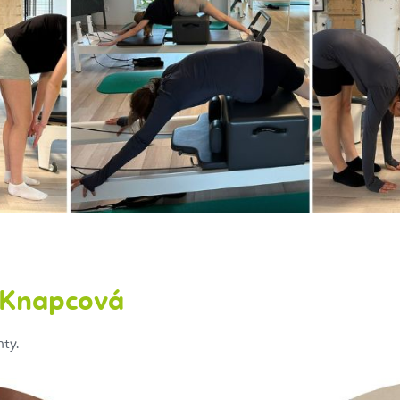
e Knapcová
nty.