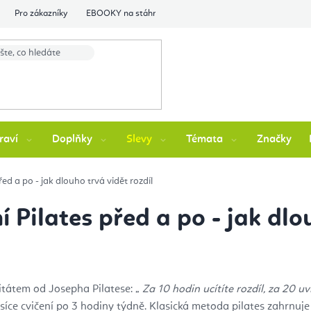
Pro zákazníky
EBOOKY na stáhnutí
Flexity Family Ambasádori
raví
Doplňky
Slevy
Témata
Značky
řed a po - jak dlouho trvá vidět rozdíl
í Pilates před a po - jak dlo
tátem od Josepha Pilatese: „
Za 10 hodin ucítíte rozdíl, za 20 u
ěsíce cvičení po 3 hodiny týdně. Klasická metoda pilates zahrnuje