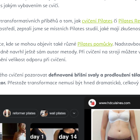
s jakým vybavením se cvičí.
 transformativních příběhů o tom, jak
cvičení Pilates
či
Pilates R
tředí, zeptali jsme se místních Pilates studií, jaké mají zkušenos
ožce, kde se mohou objevit také různé
Pilates pomůcky
. Nadstavbou
ně navrhl ještě sám autor metody. Při cvičení na stroji můžete vý
ní velikost odporu při cvičení.
ného cvičení pozorovat
definované břišní svaly a prodloužení těla
tor.
Přestože transformace nemusí být hned dramatická, celkový e