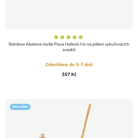
Průměrné
hodnocení
produktu
Rainbow Abalone mušle Paua Haliotis Iris na pálení vykuřovacích
je
svazků
5,0
z
5
hvězdiček.
Odesíláme do 5-7 dnů
357 Kč
Bestseller