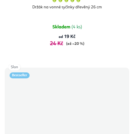
hodnocení
produktu
Držák na vonné tyčinky dřevěný 26 cm
je
5,0
z
5
hvězdiček.
Skladem
(4 ks)
19 Kč
od
24 Kč
(až –20 %)
Slon
Bestseller