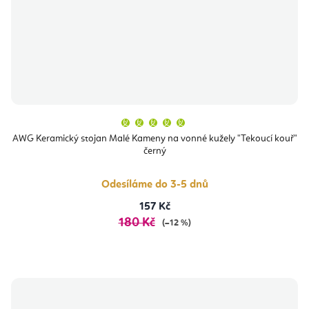
Průměrné
hodnocení
produktu
AWG Keramický stojan Malé Kameny na vonné kužely "Tekoucí kouř"
je
černý
5,0
z
5
hvězdiček.
Odesíláme do 3-5 dnů
157 Kč
180 Kč
(–12 %)