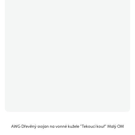
AWG Dřevěný stojan na vonné kužele "Tekoucí kouř" Malý OM