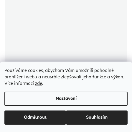
Používáme cookies, abychom Vám umožnili pohodlné
prohlížení webu a neustále zlepšovali jeho funkce a výkon.
Více informací
zde
.
Nastavení
Průměrné
hodnocení
produktu
Flexity Ayurvedic Chakra kadidlo masala vonné tyčinky 15 g
je
5,0
Odmítnout
Souhlasím
z
5
hvězdiček.
Skladem
(>5 ks)