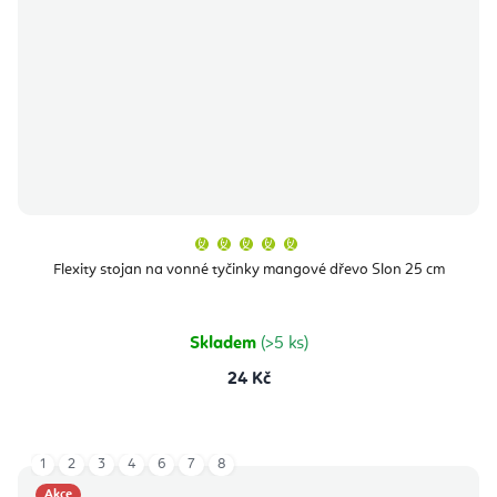
Průměrné
hodnocení
produktu
Flexity stojan na vonné tyčinky mangové dřevo Slon 25 cm
je
5,0
z
5
hvězdiček.
Skladem
(>5 ks)
24 Kč
1
2
3
4
6
7
8
Akce