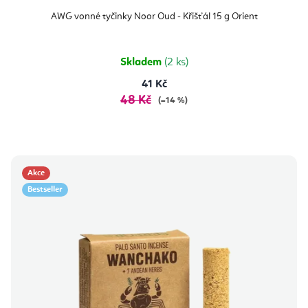
AWG vonné tyčinky Noor Oud - Křišťál 15 g Orient
Skladem
(2 ks)
41 Kč
48 Kč
(–14 %)
Akce
Bestseller