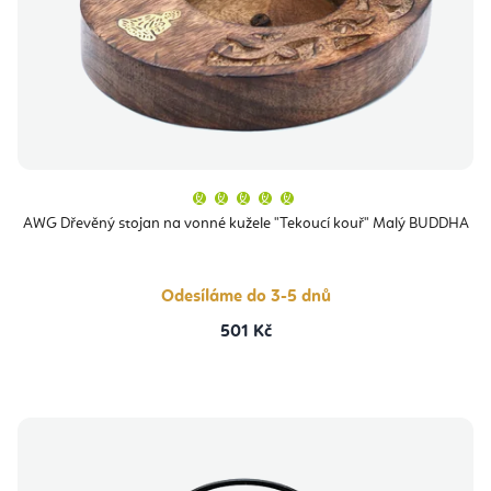
Průměrné
hodnocení
produktu
AWG Dřevěný stojan na vonné kužele "Tekoucí kouř" Malý BUDDHA
je
5,0
z
5
hvězdiček.
Odesíláme do 3-5 dnů
501 Kč