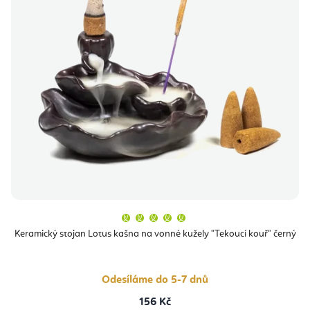
Průměrné
hodnocení
produktu
Keramický stojan Lotus kašna na vonné kužely "Tekoucí kouř" černý
je
5,0
z
5
hvězdiček.
Odesíláme do 5-7 dnů
156 Kč