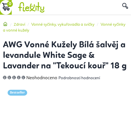
Přejít
NÁKUPNÍ
na
obsah
KOŠÍK
Domů
Zdraví
Vonné tyčinky, vykuřovadla a svíčky
Vonné tyčinky
a vonné kužely
AWG Vonné Kužely Bílá šalvěj a
levandule White Sage &
Lavander na "Tekoucí kouř" 18 g
Průměrné
Neohodnoceno
Podrobnosti hodnocení
hodnocení
produktu
je
0,0
Bestseller
z
5
hvězdiček.