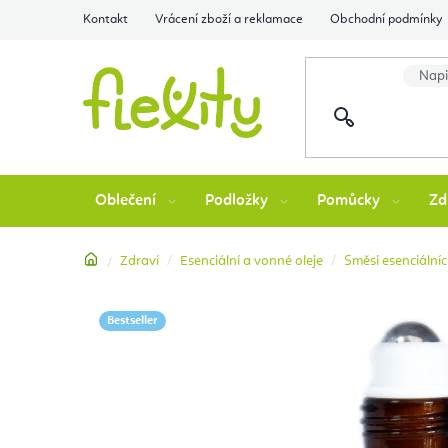
Přejít
Kontakt
Vrácení zboží a reklamace
Obchodní podmínky
na
obsah
Oblečení
Podložky
Pomůcky
Zd
Domů
Zdraví
Esenciální a vonné oleje
Směsi esenciálníc
Bestseller