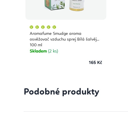
Průměrné
hodnocení
produktu
Aromafume Smudge aroma
je
5,0
osvěžovač vzduchu sprej Bílá šalvěj
z
100 ml
5
hvězdiček.
Skladem
(2 ks)
165 Kč
Podobné produkty