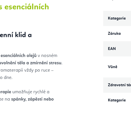
s esenciálních
Kategorie
Záruka
nní klid a
EAN
esenciálních olejů
v nosném
 uvolnění těla a zmírnění stresu
.
Vůně
romaterapii vždy po ruce –
o dne.
Zdravotní t
rapie
umožňuje rychlé a
ste na
spánky, zápěstí nebo
Kategorie