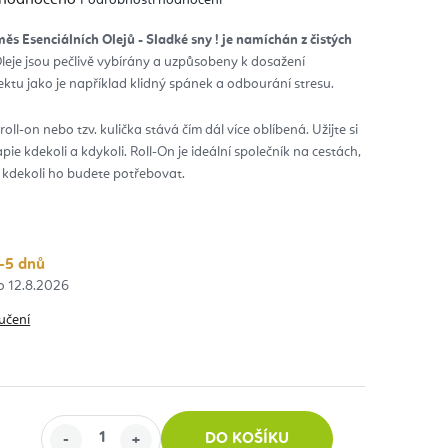
nocení
duktu
s Esenciálních Olejů - Sladké sny ! je namíchán z čistých
leje jsou pečlivě vybírány a uzpůsobeny k dosažení
diček.
tu jako je například klidný spánek a odbourání stresu.
oll-on nebo tzv. kulička stává čím dál více oblíbená. Užijte si
e kdekoli a kdykoli. Roll-On je ideální společník na cestách,
e kdekoli ho budete potřebovat.
-5 dnů
12.8.2026
učení
č
DO KOŠÍKU