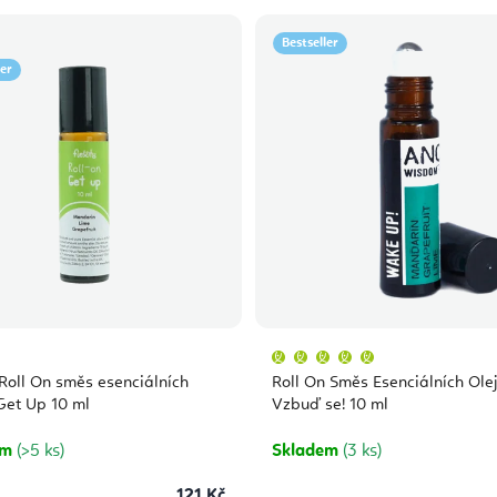
Bestseller
ler
Průměrné
hodnocení
produktu
 Roll On směs esenciálních
Roll On Směs Esenciálních Olej
je
5,0
 Get Up 10 ml
Vzbuď se! 10 ml
z
5
hvězdiček.
em
(>5 ks)
Skladem
(3 ks)
121 Kč