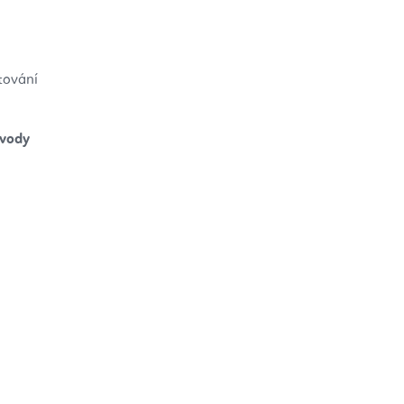
tování
 vody