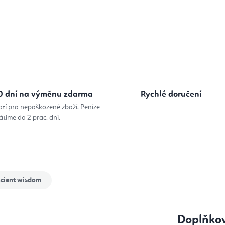
Měrná cena
0 dní na výměnu zdarma
Rychlé doručení
atí pro nepoškozené zboží. Peníze
átíme do 2 prac. dní.
cient wisdom
Doplňko