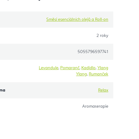
Směsi esenciálních olejů a Roll-on
2 roky
5055796597741
Levandule
,
Pomaranč
,
Kadidlo
,
Ylang
Ylang
,
Rumanček
éma
Relax
Aromaterapie