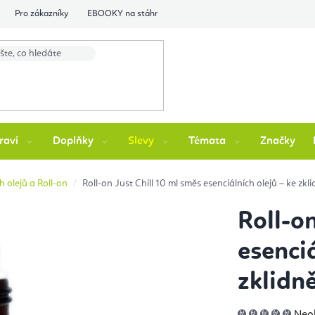
Pro zákazníky
EBOOKY na stáhnutí
Flexity Family Ambasádori
raví
Doplňky
Slevy
Témata
Značky
h olejů a Roll-on
Roll-on Just Chill 10 ml směs esenciálních olejů – ke zkli
Roll-o
esenciá
zklidně
Prů
Neo