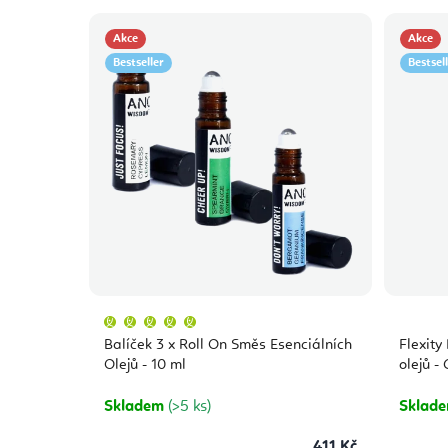
Akce
Akce
Bestseller
Bestsel
Průměrné
hodnocení
produktu
Balíček 3 x Roll On Směs Esenciálních
Flexity
je
5,0
Olejů - 10 ml
olejů -
z
5
hvězdiček.
Skladem
(>5 ks)
Sklad
411 Kč