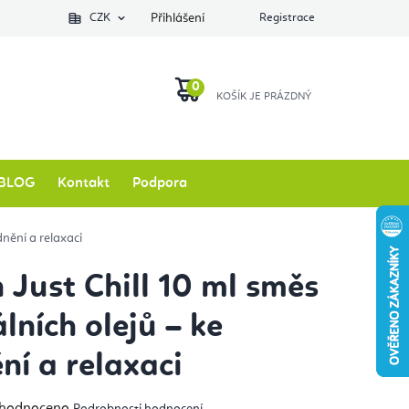
Podlozkynajogu.cz
CZK
Zkontrolovat stav objednávky
Přihlášení
Registrace
O nás
NÁKUPNÍ
KOŠÍK
BLOG
Kontakt
Podpora
dnění a relaxaci
n Just Chill 10 ml směs
lních olejů – ke
ní a relaxaci
měrné
hodnoceno
Podrobnosti hodnocení