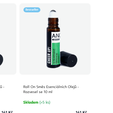
Bestseller
ů -
Roll On Směs Esenciálních Olejů -
Rozvesel se 10 ml
Skladem
(>5 ks)
141 Kč
141 Kč