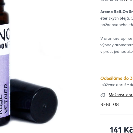
hod
pro
je
Aroma Roll-On Smě
0,0
z
éterických olejů.
O
5
hvěz
požadovaného efek
V aromaterapii se r
výhody aromaterapi
v práci, jednoduš
Odesíláme do 3
Možnosti dor
REBL-08
141 K