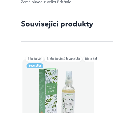
Země původu: Velká Británie
Související produkty
Bílá šalvěj
Biela šalvia & levanduľa
Biela šalvia & ruža
Bestseller