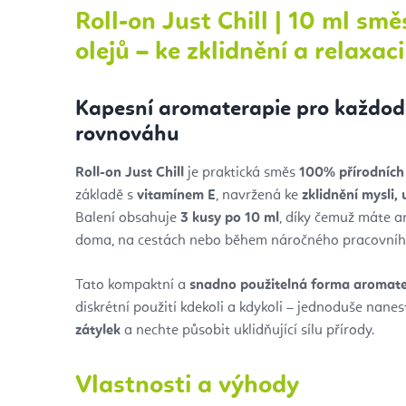
Roll-on Just Chill | 10 ml smě
olejů – ke zklidnění a relaxaci
Kapesní aromaterapie pro každode
rovnováhu
Roll-on Just Chill
je praktická směs
100% přírodních 
základě s
vitamínem E
, navržená ke
zklidnění mysli,
Balení obsahuje
3 kusy po 10 ml
, díky čemuž máte a
doma, na cestách nebo během náročného pracovníh
Tato kompaktní a
snadno použitelná forma aromate
diskrétní použití kdekoli a kdykoli – jednoduše nane
zátylek
a nechte působit uklidňující sílu přírody.
Vlastnosti a výhody