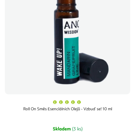
Průměrné
hodnocení
produktu
Roll On Směs Esenciálních Olejů - Vzbuď se! 10 ml
je
5,0
z
5
hvězdiček.
Skladem
(3 ks)