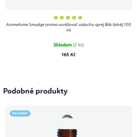
Průměrné
hodnocení
produktu
Aromafume Smudge aroma osvěžovač vzduchu sprej Bílá šalvěj 100
je
ml
5,0
z
5
hvězdiček.
Skladem
(2 ks)
165 Kč
Podobné produkty
Bestseller