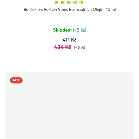
Průměrné
hodnocení
produktu
Balíček 3 x Roll On Směs Esenciálních Olejů - 10 ml
je
5,0
z
5
hvězdiček.
Skladem
(>5 ks)
411 Kč
424 Kč
(–3 %)
Akce