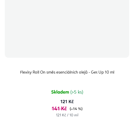
Flexity Roll On směs esenciálních olejů - Get Up 10 ml
Skladem
(>5 ks)
121 Kč
141 Kč
(–14 %)
Měrná
121 Kč / 10 ml
cena: