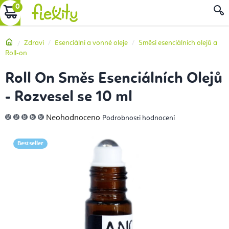
Přejít
NÁKUPNÍ
na
obsah
KOŠÍK
Domů
Zdraví
Esenciální a vonné oleje
Směsi esenciálních olejů a
Roll-on
Roll On Směs Esenciálních Olejů
- Rozvesel se 10 ml
Průměrné
Neohodnoceno
Podrobnosti hodnocení
hodnocení
produktu
je
0,0
Bestseller
z
5
hvězdiček.