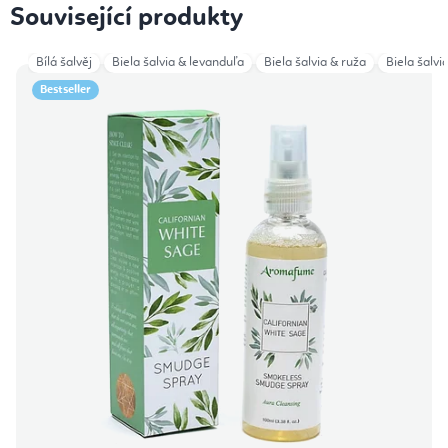
Související produkty
Bílá šalvěj
Biela šalvia & levanduľa
Biela šalvia & ruža
Biela šalvi
Bestseller