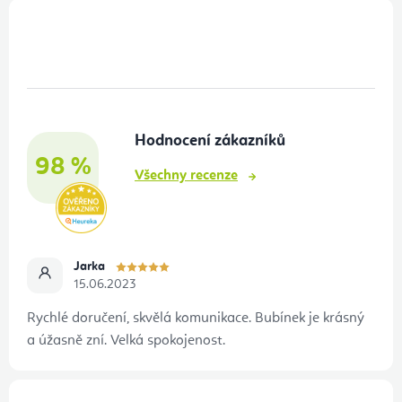
Z
á
p
a
t
Hodnocení zákazníků
í
98 %
Všechny recenze
Jarka
15.06.2023
Rychlé doručení, skvělá komunikace. Bubínek je krásný
a úžasně zní. Velká spokojenost.