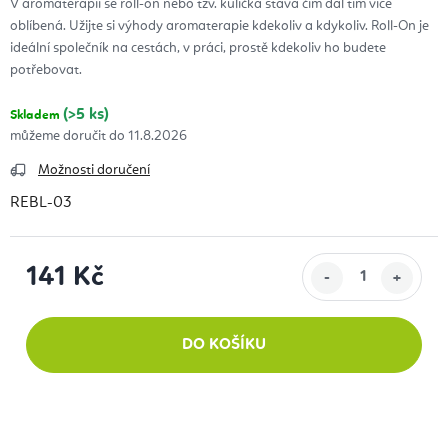
V aromaterapii se roll-on nebo tzv. kulička stává čím dál tím více
oblíbená.
Užijte si výhody aromaterapie kdekoliv a kdykoliv. Roll-On je
ideální společník na cestách, v práci, prostě kdekoliv ho budete
potřebovat.
(>5 ks)
Skladem
11.8.2026
Možnosti doručení
REBL-03
141 Kč
Měrná cena:
DO KOŠÍKU