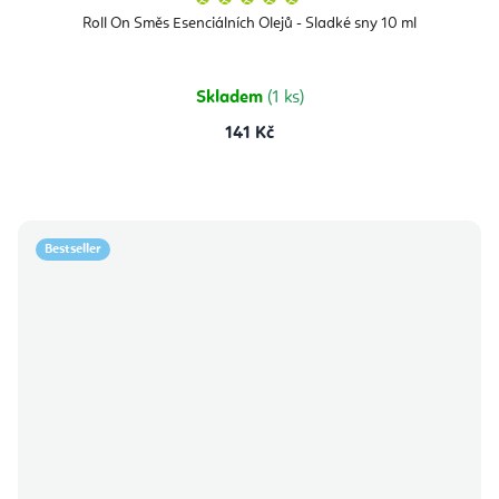
hodnocení
produktu
Roll On Směs Esenciálních Olejů - Sladké sny 10 ml
je
5,0
z
5
hvězdiček.
Skladem
(1 ks)
141 Kč
Bestseller