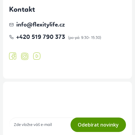
Kontakt
info
@
flexitylife.cz
+420 519 790 373
Přihlášení odběru newsletteru
Tajné akce, výprodeje a soutěže na váš e-mail
Odebírat novinky