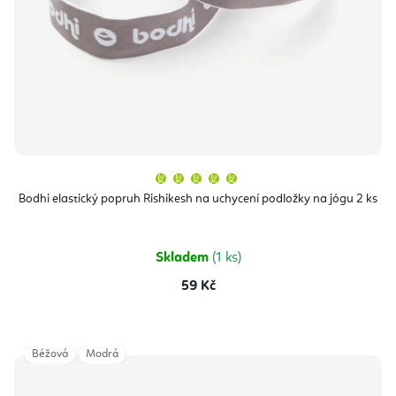
Průměrné
hodnocení
produktu
Bodhi elastický popruh Rishikesh na uchycení podložky na jógu 2 ks
je
5,0
z
5
hvězdiček.
Skladem
(1 ks)
59 Kč
Béžová
Modrá