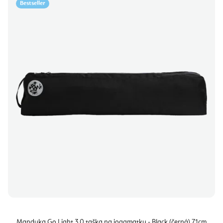
Bestseller
Manduka Go Light 3.0 taška na jogamatku - Black (černá) 71cm