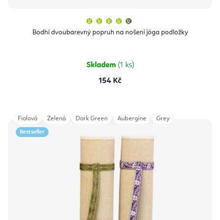
Průměrné
hodnocení
produktu
Bodhi dvoubarevný popruh na nošení jóga podložky
je
4,5
z
5
hvězdiček.
Skladem
(1 ks)
154 Kč
Fialová
Zelená
Dark Green
Aubergine
Grey
Bestseller