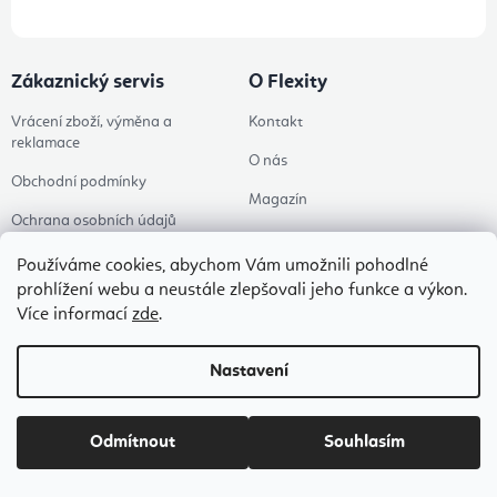
Zákaznický servis
O Flexity
Vrácení zboží, výměna a
Kontakt
reklamace
O nás
Obchodní podmínky
Magazín
Ochrana osobních údajů
Příběhy
Doprava a platba
Používáme cookies, abychom Vám umožnili pohodlné
Ke stažení
prohlížení webu a neustále zlepšovali jeho funkce a výkon.
Flexity Family Ambasadoři
Více informací
zde
.
Spolupráce
Poradna
Nastavení
Pro firmy
Hodnocení obchodu
Odmítnout
Souhlasím
Zkontrolovat stav objednávky