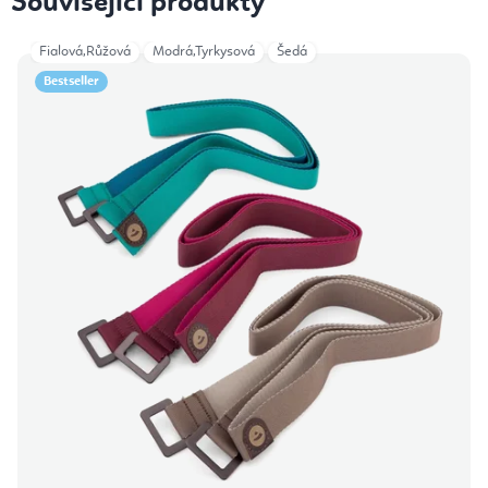
Související produkty
Fialová,Růžová
Modrá,Tyrkysová
Šedá
Bestseller