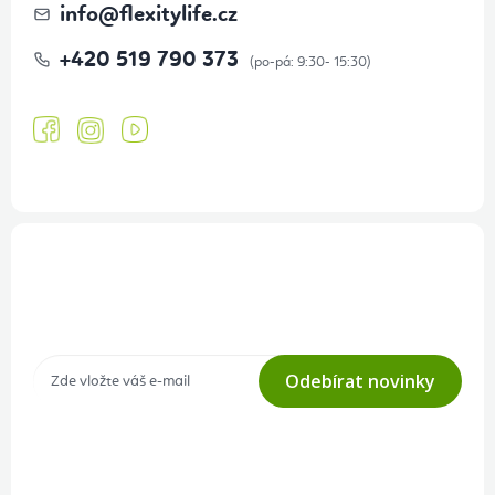
info
@
flexitylife.cz
+420 519 790 373
Přihlášení odběru newsletteru
Tajné akce, výprodeje a soutěže na váš e-mail
Odebírat novinky
Přihlášením odběru souhlasíte s
podmínkami ochrany osobních
údajů