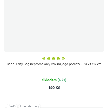
Průměrné
hodnocení
produktu
Bodhi Easy Bag nepromokavý vak na jóga podložku 70 x O 17 cm
je
5,0
z
5
hvězdiček.
Skladem
(4 ks)
140 Kč
Šedá
Lavender Fog