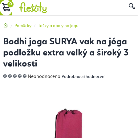
Přejít
NÁKUPNÍ
na
obsah
KOŠÍK
Domů
Pomůcky
Tašky a obaly na jogu
Bodhi joga SURYA vak na jóga
podložku extra velký a široký 3
velikosti
Průměrné
Neohodnoceno
Podrobnosti hodnocení
hodnocení
produktu
je
0,0
z
5
hvězdiček.