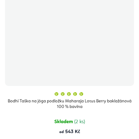
Průměrné
hodnocení
produktu
Bodhi Taška na jóga podložku Maharaja Lotus Berry baklažánová
je
100 % bavlna
5,0
z
5
hvězdiček.
Skladem
(2 ks)
543 Kč
od