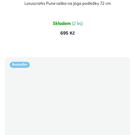
produktu
Lotuscrafts Pune taška na jóga podložku 72 cm
je
5,0
z
5
hvězdiček.
Skladem
(2 ks)
695 Kč
Bestseller