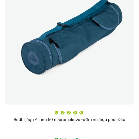
Průměrné
hodnocení
produktu
Bodhi jóga Asana 60 nepromokavá taška na jóga podložku
je
5,0
z
5
hvězdiček.