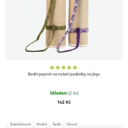
Průměrné
hodnocení
produktu
Bodhi popruh na nošení podložky na jógu
je
5,0
z
5
hvězdiček.
Skladem
(2 ks)
142 Kč
Baklažánová
Modrá
Šedá
Vínová