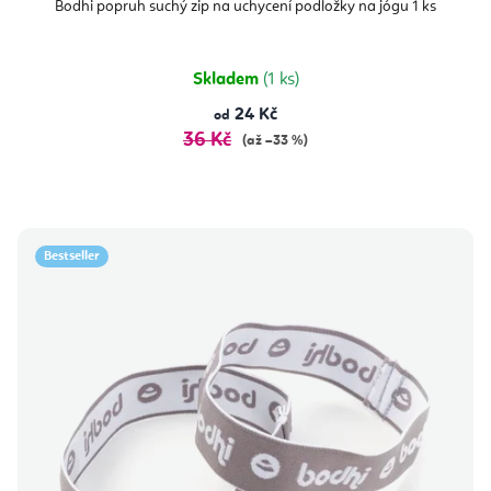
produktu
Bodhi popruh suchý zip na uchycení podložky na jógu 1 ks
je
5,0
z
5
hvězdiček.
Skladem
(1 ks)
24 Kč
od
36 Kč
(až –33 %)
Bestseller