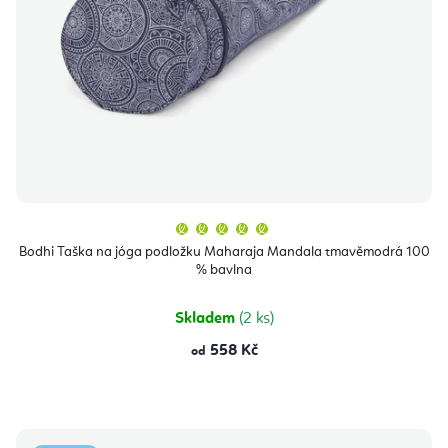
Průměrné
hodnocení
produktu
Bodhi Taška na jóga podložku Maharaja Mandala tmavěmodrá 100
je
% bavlna
5,0
z
5
hvězdiček.
Skladem
(2 ks)
558 Kč
od