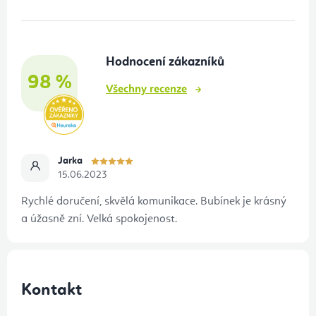
p
a
t
Hodnocení zákazníků
í
98 %
Všechny recenze
Jarka
15.06.2023
Rychlé doručení, skvělá komunikace. Bubínek je krásný
a úžasně zní. Velká spokojenost.
Kontakt