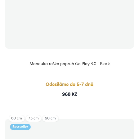
Manduka taška popruh Go Play 3.0 - Black
Odesíláme do 5-7 dnů
968 Kč
60 cm
75 cm
90 cm
Bestseller