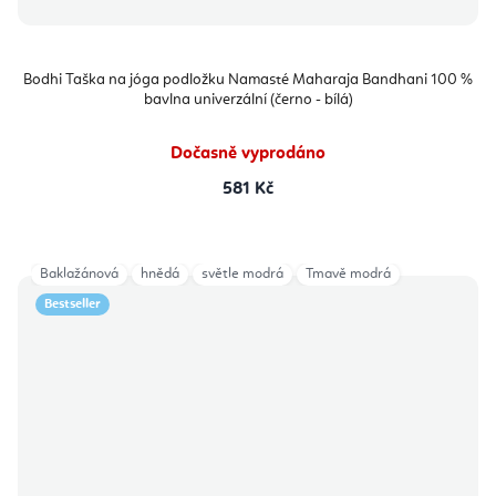
Bodhi Taška na jóga podložku Namasté Maharaja Bandhani 100 %
bavlna univerzální (černo - bílá)
Dočasně vyprodáno
581 Kč
Baklažánová
hnědá
světle modrá
Tmavě modrá
Bestseller