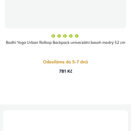
Průměrné
hodnocení
produktu
Bodhi Yoga Urban Rolltop Backpack univerzální batoh modrý 52 cm
je
5,0
z
5
hvězdiček.
Odesíláme do 5-7 dnů
781 Kč
Z
á