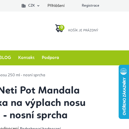
Podlozkynajogu.cz
CZK
Zkontrolovat stav objednávky
Přihlášení
Registrace
O nás
NÁKUPNÍ
KOŠÍK
BLOG
Kontakt
Podpora
osu 250 ml - nosní sprcha
Neti Pot Mandala
a na výplach nosu
 - nosní sprcha
měrné
hodnocení
Podrobnosti hodnocení