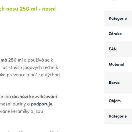
h nosu 250 ml - nosní
Kategorie
Záruka
EAN
 má 250 ml
a používá se k
Materiál
- očistných jógových technik -
ako prevence a péče o dýchací
Barva
sprcha
dochází ke zvlhčování
Objem
 nosní dutiny a
podporuje
ované keramiky a jsou
Kategorie