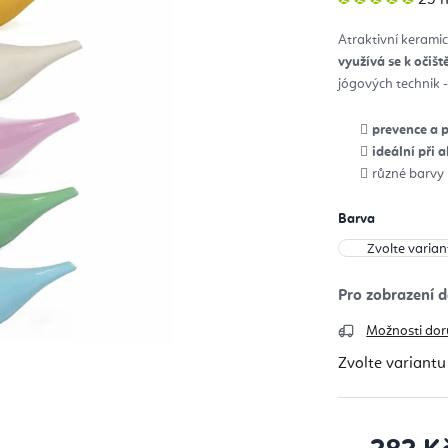
hod
pro
je
Atraktivní keram
5,0
z
využívá se k očišt
5
hvěz
jógových technik 
prevence a p
ideální při 
různé barvy
Barva
Možnosti dor
Zvolte variantu