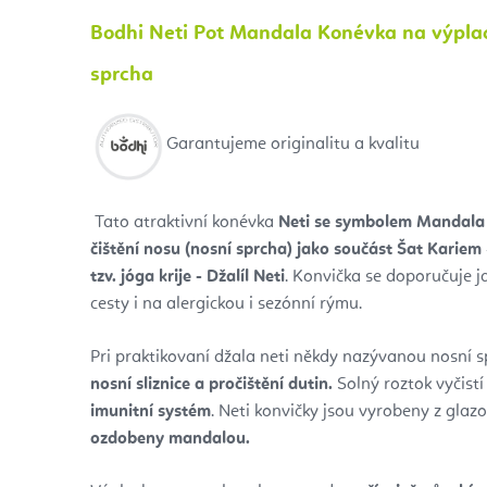
Bodhi Neti Pot Mandala Konévka na výplac
sprcha
Garantujeme originalitu a kvalitu
Tato atraktivní konévka
Neti se symbolem Mandala
čištění nosu (nosní sprcha) jako součást Šat Kariem
tzv. jóga krije - Džalíl Neti
. Konvička se doporučuje j
cesty i na alergickou i sezónní rýmu.
Pri praktikovaní džala neti někdy nazývanou nosní 
nosní sliznice a pročištění dutin.
Solný roztok vyčistí
imunitní systém
. Neti konvičky jsou vyrobeny z glaz
ozdobeny mandalou.