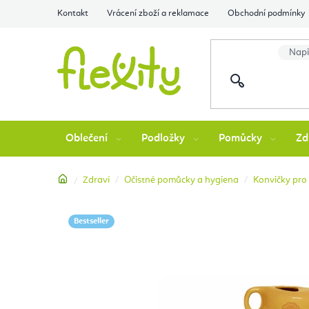
Přejít
Kontakt
Vrácení zboží a reklamace
Obchodní podmínky
na
obsah
Oblečení
Podložky
Pomůcky
Zd
Domů
Zdraví
Očistné pomůcky a hygiena
Konvičky pro 
Bestseller