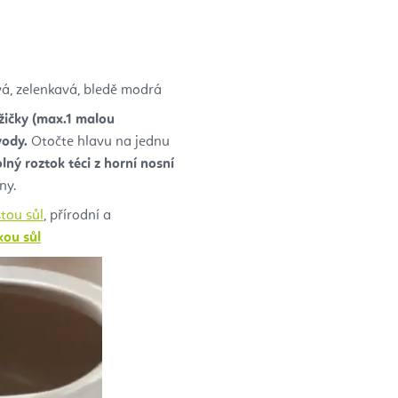
vá, zelenkavá, bledě modrá
lžičky (max.1 malou
vody.
Otočte hlavu na jednu
lný roztok téci z horní nosní
ny.
tou sůl
, přírodní a
kou sůl