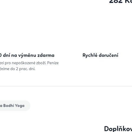
282 K
Měrná cena
0 dní na výměnu zdarma
Rychlé doručení
atí pro nepoškozené zboží. Peníze
átíme do 2 prac. dní.
ka
Bodhi Yoga
Doplňko