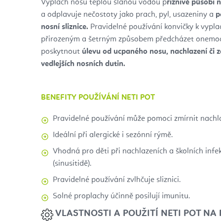
Výplach nosu teplou slanou vodou p
říznivě působí 
a odplavuje nečostoty jako prach, pyl, usazeniny a
p
nosní sliznice.
Pravidelné používání konvičky k vypl
přirozeným a šetrným způsobem předcházet onemoc
poskytnout
úlevu od ucpaného nosu, nachlazení či z
vedlejších nosních dutin
.
BENEFITY POUŽÍVÁNÍ NETI POT
Pravidelné používání může pomoci zmírnit nachlaz
Ideální při alergické i sezónní rýmě.
Vhodná pro děti při nachlazeních a školních infek
(sinusitidě).
Pravidelné používání zvlhčuje sliznici.
Solné proplachy účinně posilují imunitu.
VLASTNOSTI A POUŽITÍ NETI POT N