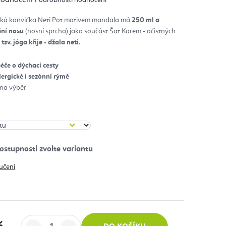
nocení
duktu
ická konvička Neti Pot motivem mandala má
250 ml a
ění nosu
(nosní sprcha) jako součást Šat Karem - očistných
diček.
-
tzv. jóga křije - džala neti.
éče o dýchací cesty
alergické i sezónní rýmě
 na výběr
učení