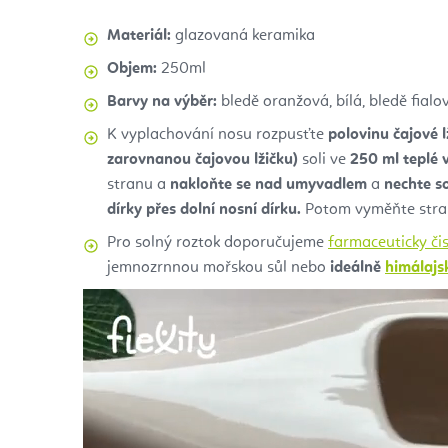
Materiál:
glazovaná keramika
Objem:
250ml
Barvy na výběr:
bledě oranžová, bílá, bledě fialo
K vyplachování nosu rozpusťte
polovinu čajové 
zarovnanou čajovou lžičku)
soli ve
250 ml teplé 
stranu a
nakloňte se nad umyvadlem
a
nechte so
dírky přes dolní nosní dírku.
Potom vyměňte stra
Pro solný roztok doporučujeme
farmaceuticky čis
jemnozrnnou mořskou sůl nebo
ideálně
himálajs