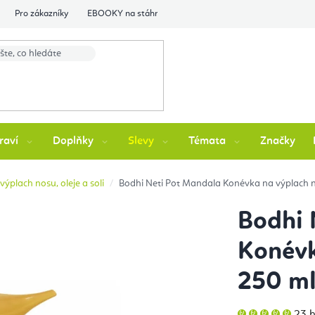
Pro zákazníky
EBOOKY na stáhnutí
Flexity Family Ambasádori
raví
Doplňky
Slevy
Témata
Značky
výplach nosu, oleje a soli
Bodhi Neti Pot Mandala Konévka na výplach n
Bodhi 
Konévk
250 ml
Prů
23 