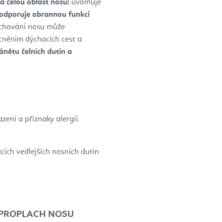
na celou oblast nosu:
uvolňuje
odporuje obrannou funkci
achování nosu může
něním dýchacích cest a
ánětu čelních dutin a
ení a příznaky alergií.
cích vedlejších nosních dutin
A PROPLACH NOSU