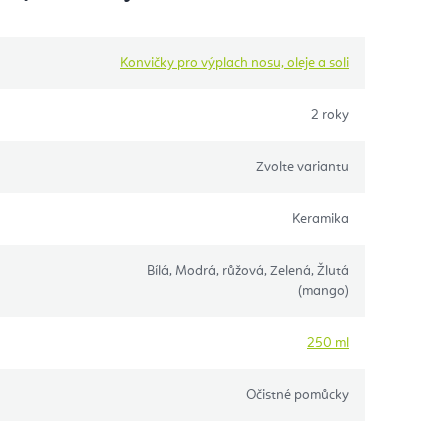
Konvičky pro výplach nosu, oleje a soli
2 roky
Zvolte variantu
Keramika
Bílá, Modrá, růžová, Zelená, Žlutá
(mango)
250 ml
Očistné pomůcky