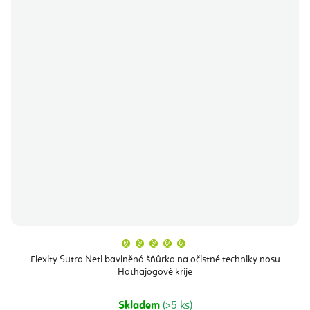
Průměrné
hodnocení
produktu
Flexity Sutra Neti bavlněná šňůrka na očistné techniky nosu
je
Hathajogové krije
5,0
z
5
hvězdiček.
Skladem
(>5 ks)