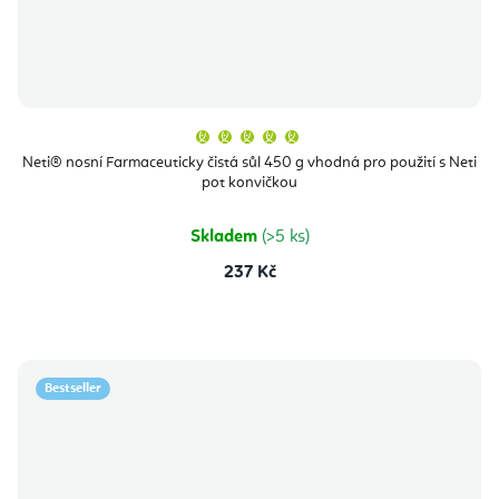
Průměrné
hodnocení
produktu
Neti® nosní Farmaceuticky čistá sůl 450 g vhodná pro použití s Neti
je
pot konvičkou
5,0
z
5
hvězdiček.
Skladem
(>5 ks)
237 Kč
Bestseller