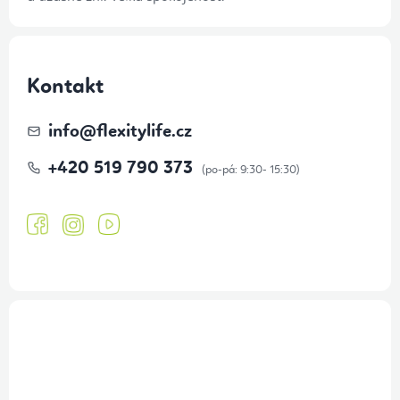
Kontakt
info
@
flexitylife.cz
+420 519 790 373
Přihlášení odběru newsletteru
Tajné akce, výprodeje a soutěže na váš e-mail