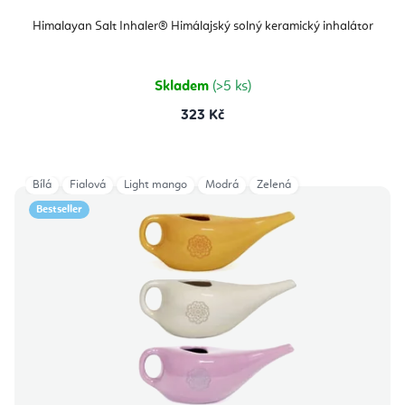
Himalayan Salt Inhaler® Himálajský solný keramický inhalátor
Skladem
(>5 ks)
323 Kč
Bílá
Fialová
Light mango
Modrá
Zelená
Bestseller