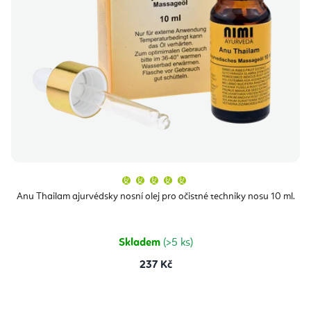
Průměrné
hodnocení
produktu
Anu Thailam ajurvédsky nosní olej pro očistné techniky nosu 10 ml.
je
5,0
z
5
hvězdiček.
Skladem
(>5 ks)
237 Kč