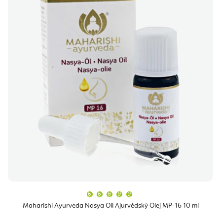
Průměrné
hodnocení
produktu
Maharishi Ayurveda Nasya Oil Ajurvédský Olej MP-16 10 ml
je
5,0