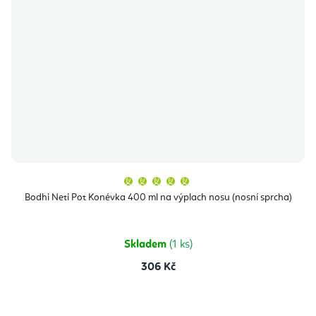
Průměrné
hodnocení
produktu
Bodhi Neti Pot Konévka 400 ml na výplach nosu (nosní sprcha)
je
5,0
z
5
hvězdiček.
Skladem
(1 ks)
306 Kč