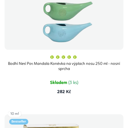
Průměrné
hodnocení
produktu
Bodhi Neti Pot Mandala Konévka na výplach nosu 250 ml - nosní
je
sprcha
5,0
z
5
hvězdiček.
Skladem
(3 ks)
282 Kč
10 ml
Bestseller