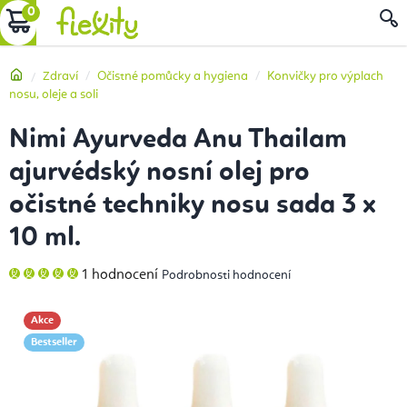
Přejít
NÁKUPNÍ
na
obsah
KOŠÍK
Domů
Zdraví
Očistné pomůcky a hygiena
Konvičky pro výplach
nosu, oleje a soli
Nimi Ayurveda Anu Thailam
ajurvédský nosní olej pro
očistné techniky nosu sada 3 x
10 ml.
Průměrné
1 hodnocení
Podrobnosti hodnocení
hodnocení
produktu
je
5,0
Akce
z
5
Bestseller
hvězdiček.