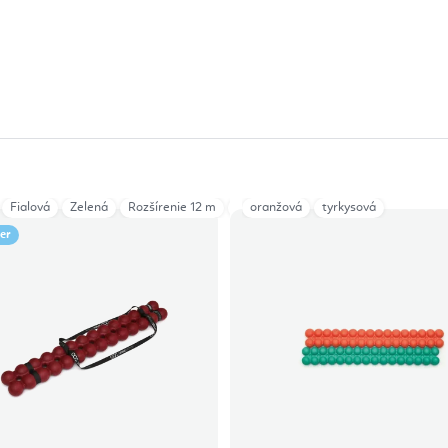
Fialová
Zelená
Rozšírenie 12 m
Nástavec Trigger Tool
oranžová
tyrkysová
ler