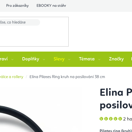
Pro zákazníky
EBOOKY na stáhnutí
Flexity Family Ambasádori
raví
Doplňky
Slevy
Témata
Značky
álce a rollery
Elina Pilates Ring kruh na posilování 38 cm
Elina 
posilo
Prů
2 h
hod
pro
je
Pilates ring (kruh)
5,0