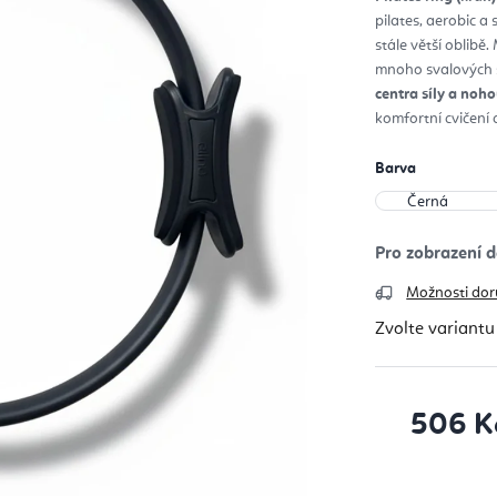
z
pilates, aerobic a 
5
hvěz
stále větší oblibě
mnoho svalových 
centra síly a noho
komfortní cvičení 
Barva
Možnosti dor
Zvolte variantu
506 K
Měrná cena