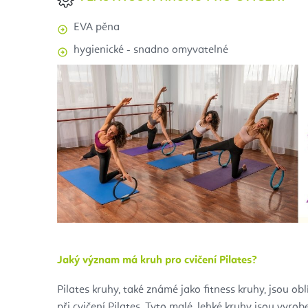
EVA pěna
hygienické - snadno omyvatelné
Jaký význam má kruh pro cvičení Pilates?
Pilates kruhy, také známé jako fitness kruhy, jsou 
při cvičení Pilates. Tyto malé, lehké kruhy jsou vyr