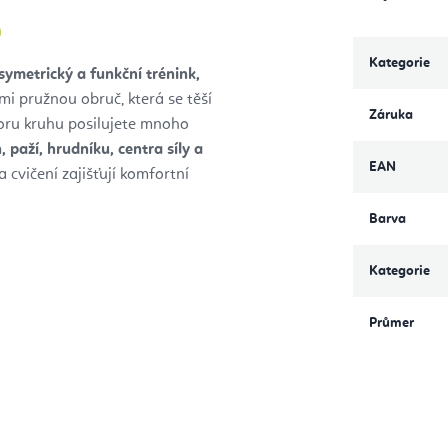
m
Kategorie
symetrický a funkční trénink,
lmi pružnou obruč, která se těší
Záruka
poru kruhu posilujete mnoho
 paží, hrudníku, centra síly a
EAN
vičení zajišťují komfortní
Barva
Kategorie
Průmer