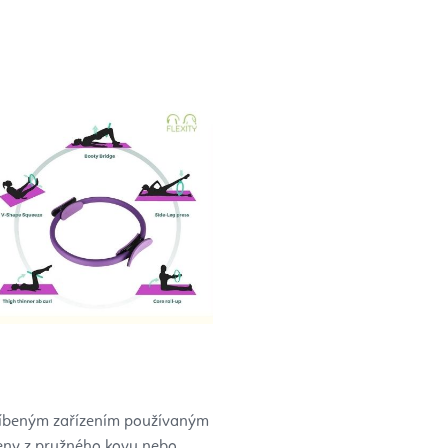
oblíbeným zařízením používaným
obeny z pružného kovu nebo