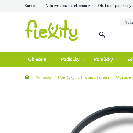
Přejít
Kontakt
Vrácení zboží a reklamace
Obchodní podmínky
na
obsah
Oblečení
Podložky
Pomůcky
Zd
Domů
Pomůcky
Pomůcky na Pilates a Fitness
Masážní v