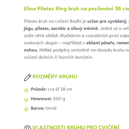
Elina Pilates Ring kruh na posilování 38 c
Pilates kruh na cvičení Bodhi je
určen pro vyvážený, 
jógu, pilates, aerobic a silový trénink
. Jedná se o ve
stále větší oblibě. Mačkáním a roztažením proti od
svalových skupin – například v
oblasti páteře, ramen,
nohou.
Měkké podpěry umístěné na obvodu kruhu na c
cvičení dolních či horních končetin.
ROZMĚRY KRUHU
Průměr:
cca Ø 38 cm
Hmotnost
: 500 g
Barva:
černá
VLASTNOSTI KRUHU PRO CVIČENÍ