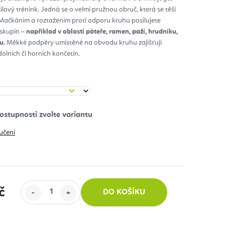
silový trénink. Jedná se o velmi pružnou obruč, která se těší
diček.
. Mačkáním a roztažením proti odporu kruhu posilujete
skupin –
například v oblasti páteře, ramen, paží,
hrudníku,
u.
Měkké podpěry umístěné na obvodu kruhu zajišťují
dolních či horních končetin.
učení
č
DO KOŠÍKU
: