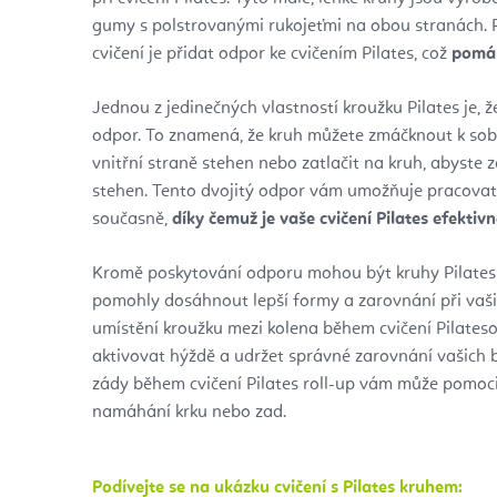
gumy s polstrovanými rukojeťmi na obou stranách.
cvičení je přidat odpor ke cvičením Pilates, což
pomáh
Jednou z jedinečných vlastností kroužku Pilates je, že
odpor. To znamená, že kruh můžete zmáčknout k sobě
vnitřní straně stehen nebo zatlačit na kruh, abyste za
stehen. Tento dvojitý odpor vám umožňuje pracovat
současně,
díky čemuž je vaše cvičení Pilates efektivně
Kromě poskytování odporu mohou být kruhy Pilates 
pomohly dosáhnout lepší formy a zarovnání při vašic
umístění kroužku mezi kolena během cvičení Pilat
aktivovat hýždě a udržet správné zarovnání vašich 
zády během cvičení Pilates roll-up vám může pomoci 
namáhání krku nebo zad.
Podívejte se na ukázku cvičení s Pilates kruhem: