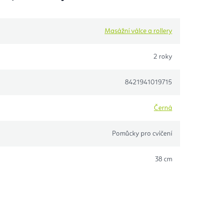
Masážní válce a rollery
2 roky
8421941019715
Černá
Pomůcky pro cvičení
38 cm