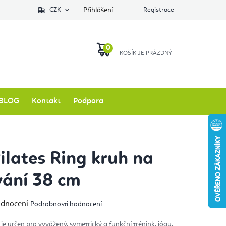
Podlozkynajogu.cz
CZK
Zkontrolovat stav objednávky
Přihlášení
Registrace
O nás
NÁKUPNÍ
KOŠÍK
BLOG
Kontakt
Podpora
Pilates Ring kruh na
vání 38 cm
měrné
odnocení
Podrobnosti hodnocení
nocení
duktu
je určen pro vyvážený, symetrický a funkční trénink, jógu,