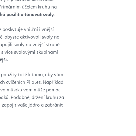
 Primárním účelem kruhu na
á posílit a tónovat svaly.
 poskytuje vnitřní i vnější
, abyste aktivovali svaly na
pojili svaly na vnější straně
 s více svalovými skupinami
jší.
použity také k tomu, aby vám
h cvičeních Pilates. Například
esova můstku vám může pomoci
boků. Podobně, držení kruhu za
zapojit vaše jádro a zabránit