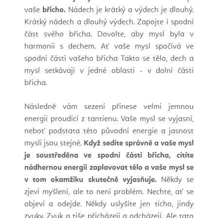
vaše
břicho.
Nádech je krátký a výdech je dlouhý.
Krátký nádech a dlouhý výdech. Zapojte i spodní
část svého břicha. Dovolte, aby mysl byla v
harmonii s dechem. Ať vaše mysl spočívá ve
spodní části vašeho břicha Takto se tělo, dech a
mysl setkávají v jedné oblasti - v dolní části
břicha.
Následně vám sezení přinese velmi jemnou
energii proudící z tantienu. Vaše mysl se vyjasní,
neboť podstata této původní energie a jasnost
mysli jsou stejné.
Když sedíte správně a vaše mysl
je soustředěna ve spodní části břicha, cítíte
nádhernou energii zaplavovat tělo a vaše mysl se
v tom okamžiku skutečně vyjasňuje.
Někdy se
zjeví myšlení, ale to není problém. Nechte, ať se
objeví a odejde. Někdy uslyšíte jen ticho, jindy
zvuky. Zvuk a tiše přicházejí a odcházejí. Ale tato