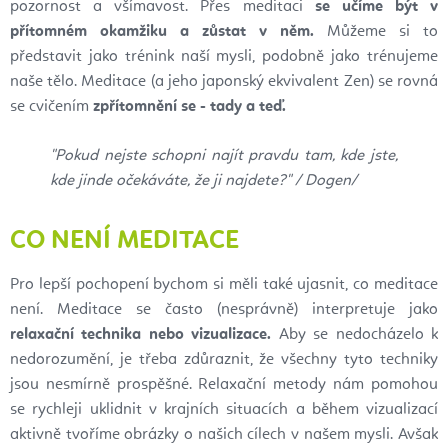
pozornost a všímavost. Přes meditaci
se učíme být v
přítomném okamžiku a zůstat v něm.
Můžeme si to
představit jako trénink naší mysli, podobně jako trénujeme
naše tělo. Meditace (a jeho japonský ekvivalent Zen) se rovná
se cvičením
zpřítomnění se - tady a teď.
"Pokud nejste schopni najít pravdu tam, kde jste,
kde jinde očekáváte, že ji najdete?" /
Dogen/
CO NENÍ MEDITACE
Pro lepší pochopení bychom si měli také ujasnit, co meditace
není. Meditace se často (nesprávně) interpretuje jako
relaxační technika nebo vizualizace.
Aby se nedocházelo k
nedorozumění, je třeba zdůraznit, že všechny tyto techniky
jsou nesmírně prospěšné. Relaxační metody nám pomohou
se rychleji uklidnit v krajních situacích a během vizualizací
aktivně tvoříme obrázky o našich cílech v našem mysli. Avšak