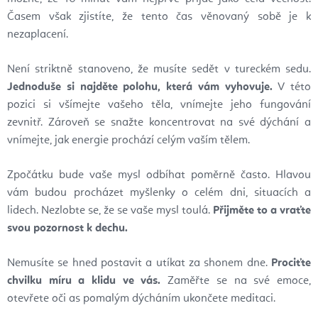
Časem však zjistíte, že tento čas věnovaný sobě je k
nezaplacení.
Není striktně stanoveno, že musíte sedět v tureckém sedu.
Jednoduše si najděte polohu, která vám vyhovuje.
V této
pozici si všímejte vašeho těla, vnímejte jeho fungování
zevnitř. Zároveň se snažte koncentrovat na své dýchání a
vnímejte, jak energie prochází celým vaším tělem.
Zpočátku bude vaše mysl odbíhat poměrně často. Hlavou
vám budou procházet myšlenky o celém dni, situacích a
lidech. Nezlobte se, že se vaše mysl toulá.
Přijměte to a vraťte
svou pozornost k dechu.
Nemusíte se hned postavit a utíkat za shonem dne.
Prociťte
chvilku míru a klidu ve vás.
Zaměřte se na své emoce,
otevřete oči as pomalým dýcháním ukončete meditaci.