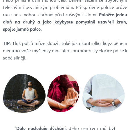
nebo přílišné úsilí mohou vést během sezení ke zbytečným
tělesným i psychickým problémům. Při správné poloze právě
ruce nás mohou chránit před rušivými silami.
Položte jednu
dlaň na druhý a jako kdybyste pomyslně uzavřeli kruh,
spojte jemně palce.
TIP:
Tlak palců může sloužit také jako kontrolka, když během
meditaci vaše myšlenky moc uletí, automaticky tlačíte palce k
sobě silněji.
"Dále následuje dýchání.
Jeho centrem má být