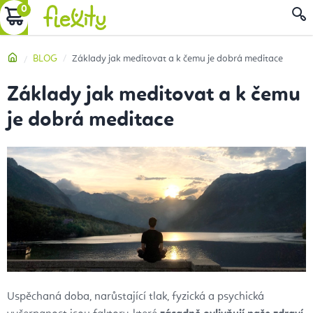
Přejít
NÁKUPNÍ
na
obsah
KOŠÍK
Domů
BLOG
Základy jak meditovat a k čemu je dobrá meditace
Základy jak meditovat a k čemu
je dobrá meditace
Uspěchaná doba, narůstající tlak, fyzická a psychická