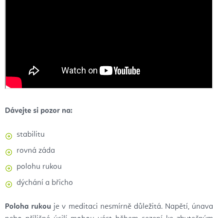
Dávejte si pozor na:
stabilitu
rovná záda
polohu rukou
dýchání a břicho
Poloha rukou
je v meditaci nesmírně důležitá. Napětí, únava