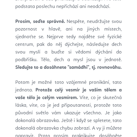
podstata poslechu nepřichází ani neodchází.
Prosím, seďte správně.
Nespěte, neudržujte svou
pozornost v hlavě, ani na jiných místech,
sjednoťte se. Nejprve tedy najděte své fyzické
centrum, pak do něj dýchejte, následujte dech
svou myslí a buďte si vědomi dýchání do
podbřišku. Tělo, dech a mysl jsou v jednotě.
Sledujte to a dosáhnete "samádhi", tj. rovnováhu.
Potom je možné toto vzájemné pronikání, tato
jednota.
Protože celý vesmír je vaším tělem a
vaše tělo je celým vesmírem.
Víte, co je skutečná
láska, víte, co je jed připoutanosti, protože toto
původní světlo vám ukazuje všechno. Je jako
dokonalá obrazovka. Ještě i když se spletete, tato
dokonalá obrazovka chybu zobrazí. A vy ji můžete
napravit. Proto prosím praktikujte, dosáhněte