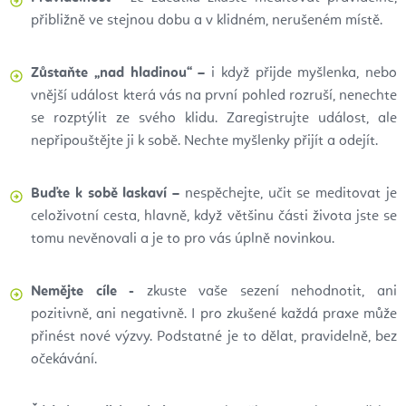
přibližně ve stejnou dobu a v klidném, nerušeném místě.
Zůstaňte „nad hladinou“ –
i když přijde myšlenka, nebo
vnější událost která vás na první pohled rozruší, nenechte
se rozptýlit ze svého klidu. Zaregistrujte událost, ale
nepřipouštějte ji k sobě. Nechte myšlenky přijít a odejít.
Buďte k sobě laskaví –
nespěchejte, učit se meditovat je
celoživotní cesta, hlavně, když většinu části života jste se
tomu nevěnovali a je to pro vás úplně novinkou.
Nemějte cíle -
zkuste vaše sezení nehodnotit, ani
pozitivně, ani negativně. I pro zkušené každá praxe může
přinést nové výzvy. Podstatné je to dělat, pravidelně, bez
očekávání.