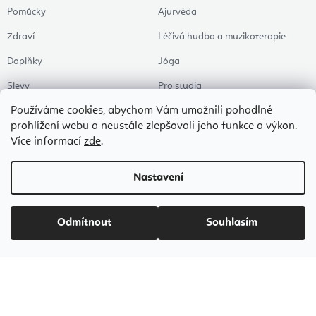
Pomůcky
Ajurvéda
Zdraví
Léčivá hudba a muzikoterapie
Doplňky
Jóga
Slevy
Pro studia
Používáme cookies, abychom Vám umožnili pohodlné
Témata
Pilates
prohlížení webu a neustále zlepšovali jeho funkce a výkon.
Kancelář & homeoffice
Více informací
zde
.
Zen a meditace
Nastavení
Aromaterapie
Zdravý spánek
Odmítnout
Souhlasím
Naše oblíbené
Copyright 2026
Flexity Joga Shop
. Všechna práva vyhrazena.
Upravit nastavení
cookies
Vytvořil Shoptet Premium