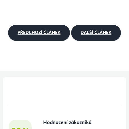
PŘEDCHOZÍ ČLÁNEK
DALŠÍ ČLÁNEK
Z
á
p
a
t
Hodnocení zákazníků
í