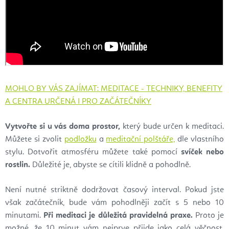
MOHLO BY VÁS ZAJÍMAT: MEDITACE - TECHNIKY, BENEFITY
A CENTRA URČENÁ I PRO ZAČÁTEČNÍKY
Vytvořte si u vás doma prostor,
který bude určen k meditaci.
Můžete si zvolit
podložku
a
meditační polštáře,
dle vlastního
stylu. Dotvořit atmosféru můžete také pomocí
svíček nebo
rostlin.
Důležité je, abyste se cítili klidně a pohodlně.
Není nutné striktně dodržovat časový interval. Pokud jste
však začátečník, bude vám pohodlněji začít s 5 nebo 10
minutami.
Při meditaci je důležitá pravidelná praxe.
Proto je
možné, že 10 minut vám nejprve přijde jako celá věčnost.