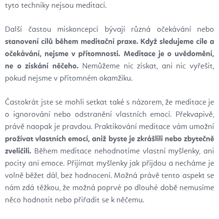
tyto techniky nejsou meditací.
Další častou miskoncepcí bývají různá očekávání nebo
stanovení cílů během meditační praxe.
Když sledujeme cíle a
očekávání, nejsme v přítomnosti. Meditace je o uvědomění,
ne o získání něčeho.
Nemůžeme nic získat, ani nic vyřešit,
pokud nejsme v přítomném okamžiku.
Častokrát jste se mohli setkat také s názorem, že meditace je
o ignorování nebo odstranění vlastních emocí. Překvapivě,
právě naopak je pravdou. Praktikování meditace vám umožní
prožívat vlastních emocí, aniž byste je zkrášlili nebo zbytečně
zveličili.
Během meditace nehodnotíme vlastní myšlenky, ani
pocity ani emoce. Přijímat myšlenky jak přijdou a necháme je
volně běžet dál, bez hodnocení. Možná právě tento aspekt se
nám zdá těžkou, že možná poprvé po dlouhé době nemusíme
něco hodnotit nebo přiřadit se k něčemu.