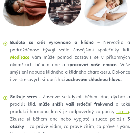
Budete se cítit vyrovnaně a klidně –
Nervozita a
podrážděnost bývají stále častějšími společníky lidí.
Meditace
vám může pomoci zastavit se v přítomných
okamžicích během dne a
zpracovat vaše emoce.
Vaše
smýšlení nabude klidného a klidného charakteru. Dokonce
i ve stresových situacích
si zachováte chladnou hlavu.
Snižuje stres -
Zastavit se kdykoli během dne, dýchat a
procítit klid,
může snížit vaši srdeční frekvenci
a také
produkci hormonu, který je zodpovědný za pocity
stresu
.
Zkuste si během dne nebo vypjaté situace položit
3
otázky
– co právě vidím, co právě cítím, co právě slyším.