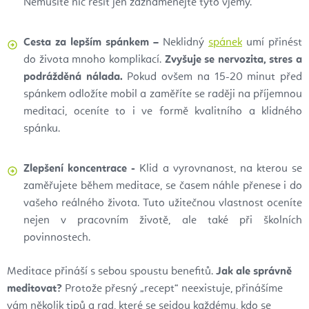
Nemusíte nic řešit jen zaznamenejte tyto vjemy.
Cesta za lepším spánkem –
Neklidný
spánek
umí přinést
do života mnoho komplikací.
Zvyšuje se nervozita, stres a
podrážděná nálada.
Pokud ovšem na 15-20 minut před
spánkem odložíte mobil a zaměříte se raději na příjemnou
meditaci, oceníte to i ve formě kvalitního a klidného
spánku.
Zlepšení koncentrace -
Klid a vyrovnanost, na kterou se
zaměřujete během meditace, se časem náhle přenese i do
vašeho reálného života. Tuto užitečnou vlastnost oceníte
nejen v pracovním životě, ale také při školních
povinnostech.
Meditace přináší s sebou spoustu benefitů.
Jak ale správně
meditovat?
Protože přesný „recept“ neexistuje, přinášíme
vám několik tipů a rad, které se sejdou každému, kdo se