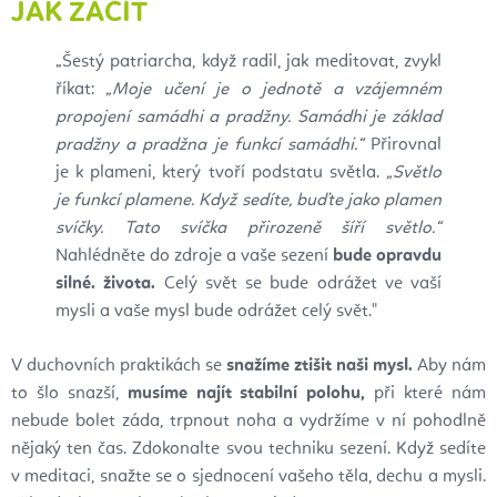
JAK ZAČÍT
„Šestý patriarcha, když radil, jak meditovat, zvykl
říkat:
„Moje učení je o jednotě a vzájemném
propojení samádhi a pradžny. Samádhi je základ
pradžny a pradžna je funkcí samádhi.“
Přirovnal
je k plameni, který tvoří podstatu světla.
„Světlo
je funkcí plamene. Když sedíte, buďte jako plamen
svíčky. Tato svíčka přirozeně šíří světlo.“
Nahlédněte do zdroje a vaše sezení
bude
opravdu
silné.
života.
Celý svět se bude odrážet ve vaší
mysli a vaše mysl bude odrážet celý svět."
V duchovních praktikách se
snažíme ztišit naši mysl.
Aby nám
to šlo snazší,
musíme najít stabilní polohu,
při které nám
nebude bolet záda, trpnout noha a vydržíme v ní pohodlně
nějaký ten čas. Zdokonalte svou techniku sezení. Když sedíte
v meditaci, snažte se o sjednocení vašeho těla, dechu a mysli.