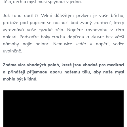
Tělo, dech a mysl musí splynout v jedno.
Jak toho docílit? Velmi důležitým prvkem je vaše břicho,
protože pod pupkem se nachází bod zvaný „tantien“, který
vyrovnává vaše fyzické tělo. Najděte rovnováhu v této
oblasti. Podsaďte boky trochu dopředu a zkuste bez větší
námahy najít balanc. Nemusíte sedět v napětí, seďte
uvolněně.
Známe více vhodných poloh, které jsou vhodné pro meditaci
a přinášejí příjemnou oporu našemu tělu, aby naše mysl
mohla být klidná.