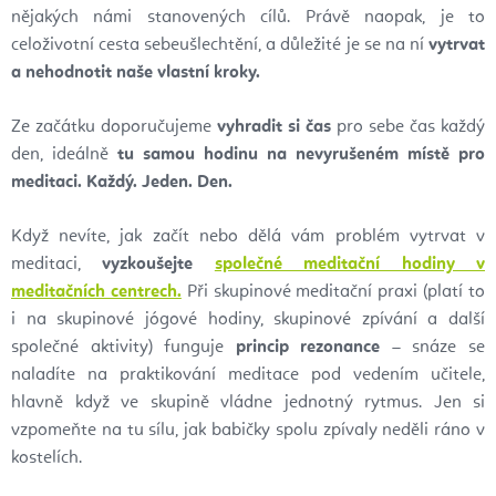
nějakých námi stanovených cílů. Právě naopak, je to
celoživotní cesta sebeušlechtění, a důležité je se na ní
vytrvat
a nehodnotit naše vlastní kroky.
Ze začátku doporučujeme
vyhradit si čas
pro sebe čas každý
den, ideálně
tu samou hodinu na nevyrušeném místě pro
meditaci. Každý. Jeden. Den.
Když nevíte, jak začít nebo dělá vám problém vytrvat v
meditaci,
vyzkoušejte
společné meditační hodiny v
meditačních centrech.
Při skupinové meditační praxi (platí to
i na skupinové jógové hodiny, skupinové zpívání a další
společné aktivity) funguje
princip rezonance
– snáze se
naladíte na praktikování meditace pod vedením učitele,
hlavně když ve skupině vládne jednotný rytmus. Jen si
vzpomeňte na tu sílu, jak babičky spolu zpívaly neděli ráno v
kostelích.