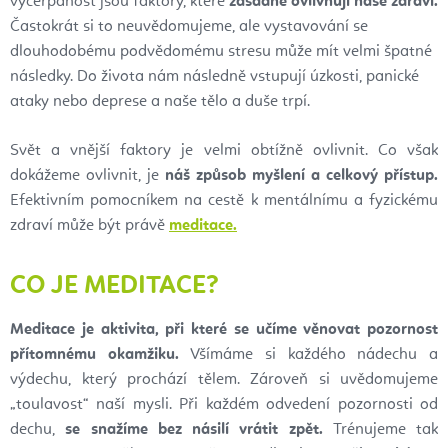
vyčerpanost jsou faktory, které
zásadně ovlivňují naše zdraví.
Častokrát si to neuvědomujeme, ale vystavování se
dlouhodobému podvědomému stresu může mít velmi špatné
následky. Do života nám následně vstupují úzkosti, panické
ataky nebo deprese a naše tělo a duše trpí.
Svět a vnější faktory je velmi obtížně ovlivnit. Co však
dokážeme ovlivnit, je
náš způsob myšlení a celkový přístup.
Efektivním pomocníkem na cestě k mentálnímu a fyzickému
zdraví může být právě
meditace.
CO JE MEDITACE?
Meditace je aktivita, při které se učíme věnovat pozornost
přítomnému okamžiku.
Všímáme si každého nádechu a
výdechu, který prochází tělem. Zároveň si uvědomujeme
„toulavost“ naší mysli. Při každém odvedení pozornosti od
dechu,
se snažíme bez násilí vrátit zpět.
Trénujeme tak