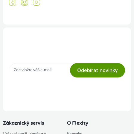
Přihlášení odběru newsletteru
Tajné akce, výprodeje a soutěže na váš e-mail
Odebírat novinky
Přihlášením odběru souhlasíte s
podmínkami ochrany osobních
údajů
Zákaznický servis
O Flexity
Vrácení zboží, výměna a
Kontakt