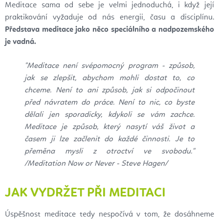
Meditace sama od sebe je velmi jednoduchá, i když její
praktikování vyžaduje od nás energii, času a disciplínu.
Představa meditace jako něco speciálního a nadpozemského
je vadná.
"Meditace není svépomocný program - způsob,
jak se zlepšit, abychom mohli dostat to, co
chceme. Není to ani způsob, jak si odpočinout
před návratem do práce. Není to nic, co byste
dělali jen sporadicky, kdykoli se vám zachce.
Meditace je způsob, který nasytí váš život a
časem ji lze začlenit do každé činnosti. Je to
přeměna mysli z otroctví ve svobodu."
/Meditation Now or Never - Steve Hagen/
JAK VYDRŽET PŘI MEDITACI
Úspěšnost meditace tedy nespočívá v tom, že dosáhneme