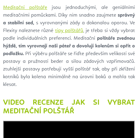
Meditační polštáře
jsou jednoduchými, ale geniálními
meditačními pomůckami. Díky nim snadno zaujmete
správný
a stabilní sed,
s vyrovnanými zády a dokonalou oporou. Ve
Flexity naleznete různé
tipy polštářů
, je třeba si vždy vybrat
podle individuálních preferencí. Meditační
polštáře zvednou
hýždě, tím vyrovnají naši páteř a dovolují kolenům si opřít o
podložku.
Při výběru polštáře se řiďte především velikostí své
postavy a pružností beder a silou zádových vzpřimovačů.
ztuhlejší postavy potřebují vyšší polštář tak, aby při zkřížení
kotníků byla kolena minimálně na úrovni boků a mohla tak
klesat.
VIDEO RECENZE JAK SI VYBRAT
MEDITAČNÍ POLŠTÁŘ