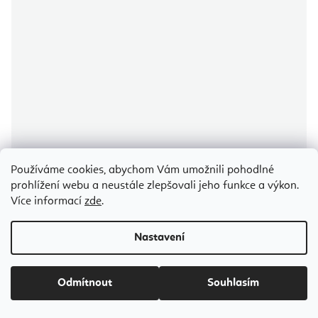
Používáme cookies, abychom Vám umožnili pohodlné
Průměrné
hodnocení
prohlížení webu a neustále zlepšovali jeho funkce a výkon.
produktu
Bodhi FIT míč na cvičení Excercise Ball 3 velikosti
je
Více informací
zde
.
5,0
z
5
hvězdiček.
Nastavení
Odesíláme do 5-7 dnů
486 Kč
Odmítnout
Souhlasím
0,5 kg
1 kg
1,5 kg