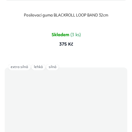
Posilovací guma BLACKROLL LOOP BAND 32cm
Skladem
(3 ks)
375 Kč
extra silná
lehká
silná