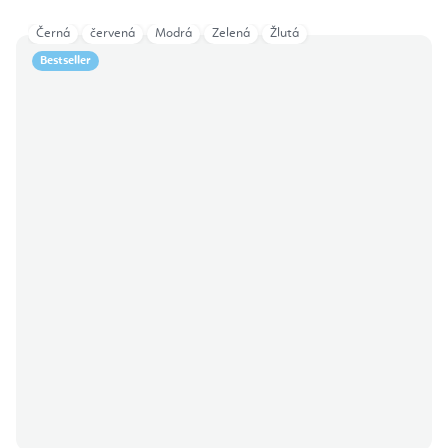
Černá
červená
Modrá
Zelená
Žlutá
Bestseller