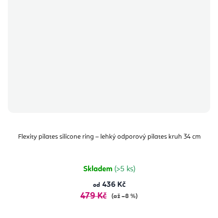
Flexity pilates silicone ring – lehký odporový pilates kruh 34 cm
Skladem
(>5 ks)
436 Kč
od
479 Kč
(až –8 %)