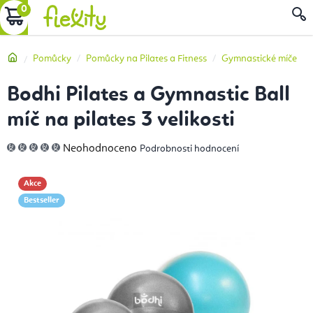
Přejít
NÁKUPNÍ
na
obsah
KOŠÍK
Domů
Pomůcky
Pomůcky na Pilates a Fitness
Gymnastické míče
Bodhi Pilates a Gymnastic Ball
míč na pilates 3 velikosti
Průměrné
Neohodnoceno
Podrobnosti hodnocení
hodnocení
produktu
je
0,0
Akce
z
5
Bestseller
hvězdiček.