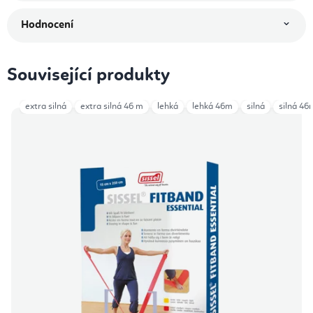
Hodnocení
Související produkty
extra silná
extra silná 46 m
lehká
lehká 46m
silná
silná 46