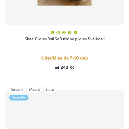
Průměrné
hodnocení
produktu
Sissel Pilates Ball Soft míč na pilates 3 velikosti
je
5,0
z
5
hvězdiček.
Odesíláme do 7-10 dnů
242 Kč
od
červená
Modrá
Žlutá
Bestseller