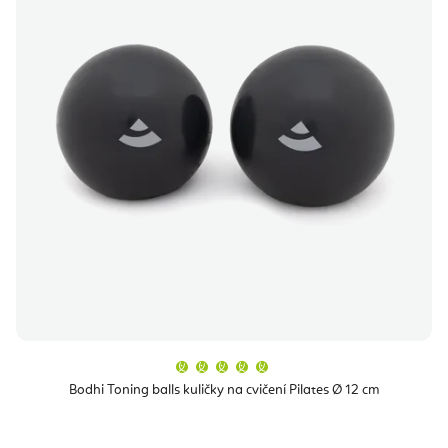
Průměrné
hodnocení
produktu
Bodhi Toning balls kuličky na cvičení Pilates Ø 12 cm
je
5,0
z
5
hvězdiček.