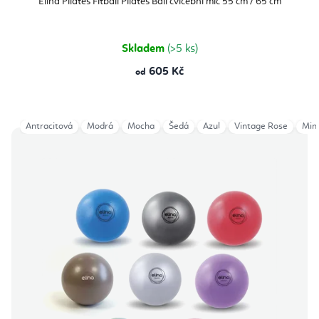
Elina Pilates Fitball Pilates Ball cvičební míč 55 cm / 65 cm
Skladem
(>5 ks)
605 Kč
od
Antracitová
Modrá
Mocha
Šedá
Azul
Vintage Rose
Min