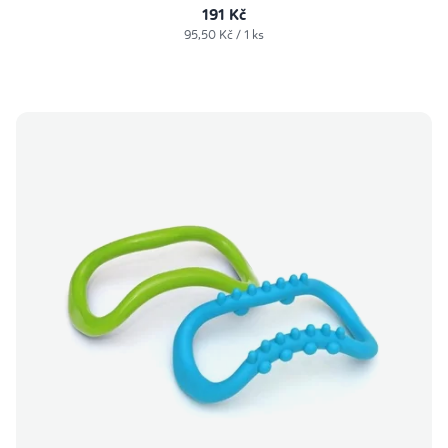
191 Kč
Měrná
95,50 Kč / 1 ks
cena: