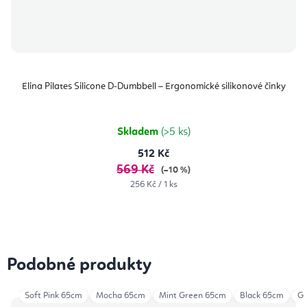
Elina Pilates Silicone D-Dumbbell – Ergonomické silikonové činky
Skladem
(>5 ks)
512 Kč
569 Kč
(–10 %)
Měrná
256 Kč / 1 ks
cena:
Podobné produkty
Soft Pink 65cm
Mocha 65cm
Mint Green 65cm
Black 65cm
Gr