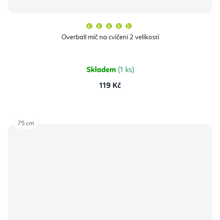
Průměrné
hodnocení
produktu
Overball míč na cvičení 2 velikosti
je
5,0
z
5
hvězdiček.
Skladem
(1 ks)
119 Kč
75 cm